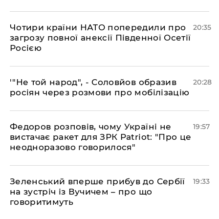
​Чотири країни НАТО попередили про
20:35
загрозу повної анексії Південної Осетії
Росією
​'"Не той народ", - Соловйов образив
20:28
росіян через розмови про мобілізацію
​Федоров розповів, чому Україні не
19:57
вистачає ракет для ЗРК Patriot: "Про це
неодноразово говорилося"
​Зеленський вперше прибув до Сербії
19:33
на зустріч із Вучичем – про що
говоритимуть