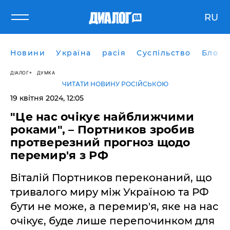
RU
Новини
Україна
расія
Суспільство
Блоги
ДІАЛОГ
ДУМКА
ЧИТАТИ НОВИНУ РОСІЙСЬКОЮ
19 квітня 2024, 12:05
"Це нас очікує найближчими
роками", – Портников зробив
протверезний прогноз щодо
перемир'я з РФ
Віталій Портников переконаний, що
тривалого миру між Україною та РФ
бути не може, а перемир'я, яке на нас
очікує, буде лише перепочинком для