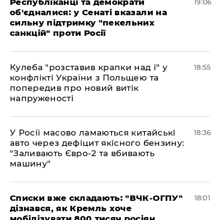
Республіканці та демократи
19:06
об'єдналися: у Сенаті вказали на
сильну підтримку "пекельних
санкцій" проти Росії
Кулеба "розставив крапки над і" у
18:55
конфлікті України з Польщею та
попередив про новий витік
напруженості
У Росії масово ламаються китайські
18:36
авто через дефіцит якісного бензину:
"Заливають Євро-2 та вбивають
машину"
Списки вже складають: "ВЧК-ОГПУ"
18:01
дізнався, як Кремль хоче
мобілізувати 800 тисяч росіян