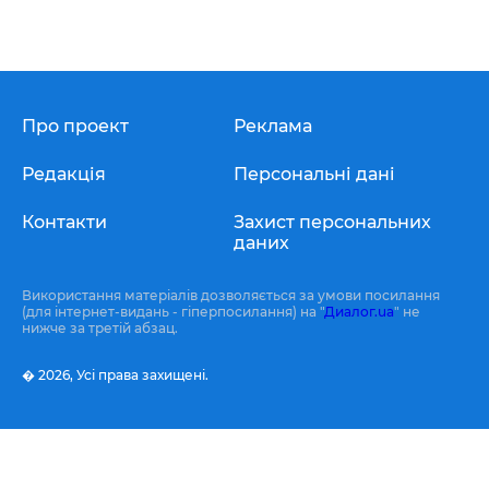
Про проект
Реклама
Редакція
Персональні дані
Контакти
Захист персональних
даних
Використання матеріалів дозволяється за умови посилання
(для інтернет-видань - гіперпосилання) на "
Диалог.ua
" не
нижче за третій абзац.
� 2026,
Усі права захищені.