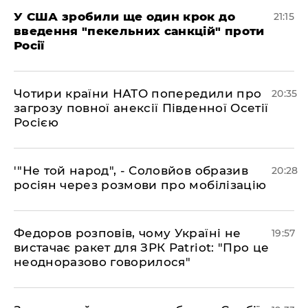
​У США зробили ще один крок до
21:15
введення "пекельних санкцій" проти
Росії
​Чотири країни НАТО попередили про
20:35
загрозу повної анексії Південної Осетії
Росією
​'"Не той народ", - Соловйов образив
20:28
росіян через розмови про мобілізацію
​Федоров розповів, чому Україні не
19:57
вистачає ракет для ЗРК Patriot: "Про це
неодноразово говорилося"