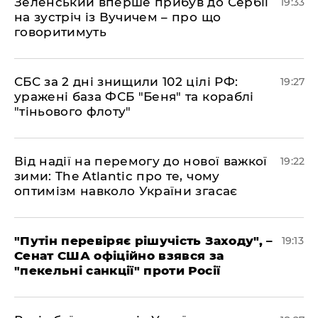
​Зеленський вперше прибув до Сербії
19:33
на зустріч із Вучичем – про що
говоритимуть
​СБС за 2 дні знищили 102 цілі РФ:
19:27
уражені база ФСБ "Беня" та кораблі
"тіньового флоту"
​Від надії на перемогу до нової важкої
19:22
зими: The Atlantic про те, чому
оптимізм навколо України згасає
​"Путін перевіряє рішучість Заходу", –
19:13
Сенат США офіційно взявся за
"пекельні санкції" проти Росії