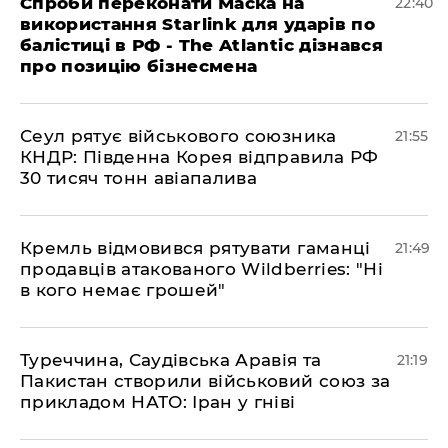
​Спроби переконати Маска на
22:40
використання Starlink для ударів по
балістиці в РФ - The Atlantic дізнався
про позицію бізнесмена
​Сеул рятує військового союзника
21:55
КНДР: Південна Корея відправила РФ
30 тисяч тонн авіапалива
​Кремль відмовився рятувати гаманці
21:49
продавців атакованого Wildberries: "Ні
в кого немає грошей"
​Туреччина, Саудівська Аравія та
21:19
Пакистан створили військовий союз за
прикладом НАТО: Іран у гніві