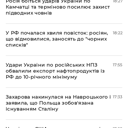
​Росія боїться ударів України по
18:27
Камчатці та терміново посилює захист
підводних човнів
​У РФ почалася хвиля повісток: росіян,
18:22
що відмовилися, заносять до "чорних
списків"
​Удари України по російських НПЗ
17:55
обвалили експорт нафтопродуктів із
РФ до 10-річного мінімуму
​Захарова накинулася на Навроцького і
17:33
заявила, що Польща зобов'язана
існуванням Сталіну