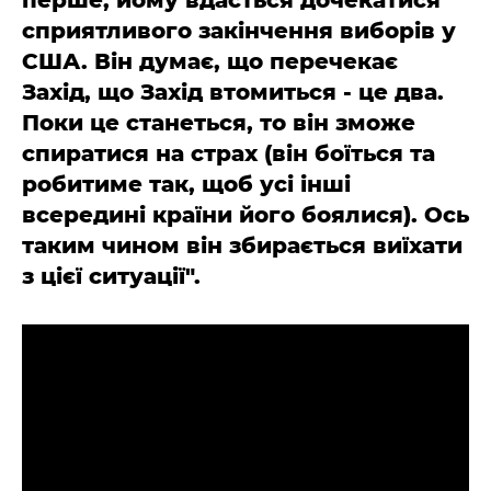
перше, йому вдасться дочекатися
сприятливого закінчення виборів у
США. Він думає, що перечекає
Захід, що Захід втомиться - це два.
Поки це станеться, то він зможе
спиратися на страх (він боїться та
робитиме так, щоб усі інші
всередині країни його боялися). Ось
таким чином він збирається виїхати
з цієї ситуації".