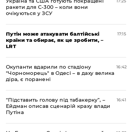
​Україна та США готують покращені
17:25
ракети для С-300 – коли вони
очікуються у ЗСУ
​Путін може атакувати балтійські
17:15
країни та обирає, як це зробити, –
LRT
​Окупанти вдарили по стадіону
16:42
"Чорноморець" в Одесі – в даху велика
діра, є поранені
​“Підставить голову під табакерку”, –
16:41
Ейдман описав сценарій краху влади
Путіна