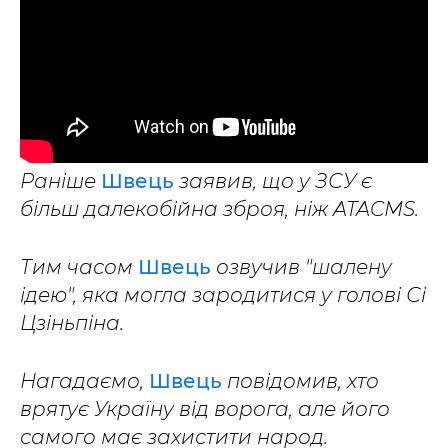
Раніше
Швець
заявив, що у ЗСУ є
більш далекобійна зброя, ніж ATACMS.
Тим часом
Швець
озвучив "шалену
ідею", яка могла зародитися у голові Сі
Цзіньпіна.
Нагадаємо,
Швець
повідомив, хто
врятує Україну від ворога, але його
самого має захистити народ.