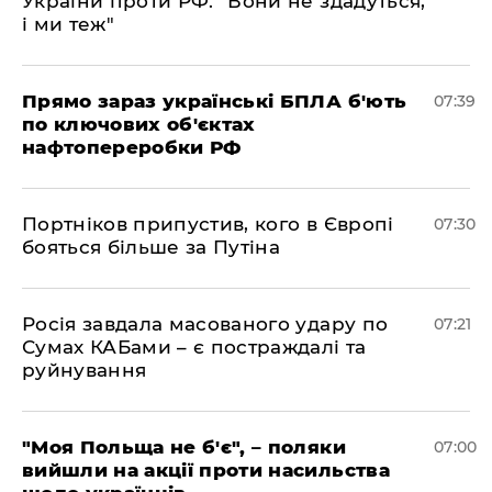
України проти РФ: "Вони не здадуться,
і ми теж"
Прямо зараз українські БПЛА б'ють
07:39
по ключових об'єктах
нафтопереробки РФ
Портніков припустив, кого в Європі
07:30
бояться більше за Путіна
Росія завдала масованого удару по
07:21
Сумах КАБами – є постраждалі та
руйнування
"Моя Польща не б'є", – поляки
07:00
вийшли на акції проти насильства