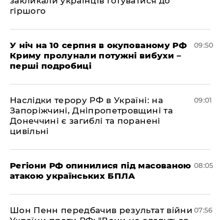
закликали українців готуватися до
гіршого
У ніч на 10 серпня в окупованому РФ
09:50
Криму пролунали потужні вибухи –
перші подробиці
Наслідки терору РФ в Україні: на
09:01
Запоріжчині, Дніпропетровщині та
Донеччині є загиблі та поранені
цивільні
Регіони РФ опинилися під масованою
08:05
атакою українських БПЛА
Шон Пенн передбачив результат війни
07:56