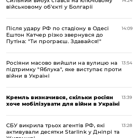
Сильний вибух стався на ключовому
14:24
військовому об'єкті у Болгарії
Після удару РФ по стадіону в Одесі
14:09
Ештон Катчер різко звернувся до
Путіна: "Ти програєш. Здавайся!"
Росіяни масово вийшли на вулицю на
13:54
підтримку "Яблука", яке виступає проти
війни в Україні
Кремль визначився, скільки росіян
13:39
хоче мобілізувати для війни в Україні
СБУ викрила трьох агентів РФ, які
13:28
активували десятки Starlink у Дніпрі та