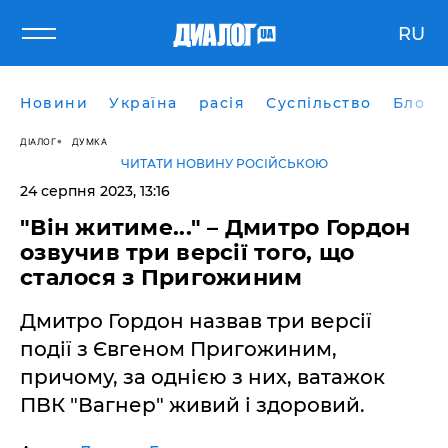
RU
Новини
Україна
расія
Суспільство
Блоги
ДІАЛОГ
ДУМКА
ЧИТАТИ НОВИНУ РОСІЙСЬКОЮ
24 серпня 2023, 13:16
"Він житиме..." – Дмитро Гордон
озвучив три версії того, що
сталося з Пригожиним
Дмитро Гордон назвав три версії
події з Євгеном Пригожиним,
причому, за однією з них, ватажок
ПВК "Вагнер" живий і здоровий.