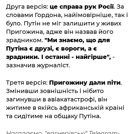
Друга версія:
це справа рук Росії
. За
словами Гордона, найімовірніше, так і
було. Путін не міг залишити у живих
Пригожина, адже він назвав його
зрадником.
"Ми знаємо, що для
Путіна є друзі, є вороги, а є
зрадники. І останні - найгірше",
-
зазначив журналіст.
Третя версія:
Пригожину дали піти
.
Змінивши зовнішність і нібито
загинувши в авіакатастрофі, він
житиме в якійсь африканській країні
та сидітиме на общаку Путіна.
Нагадаємо, "вагнерівські" Telegram-