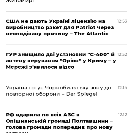
Житомирі
США не дають Україні ліцензію на
12:53
виробництво ракет для Patriot через
несподівану причину – The Atlantic
ГУР знищило дві установки "С-400" й
12:52
антену керування "Оріон" у Криму – у
Мережі з'явилося відео
Україна готує Чорнобильську зону до
12:14
повторної оборони – Der Spiegel
РФ вдарила по всіх АЗС в
12:12
Опішнянській громаді Полтавщини –
голова громади попередив про нову