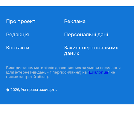
Про проект
Реклама
Редакція
Персональні дані
Контакти
Захист персональних
даних
Використання матеріалів дозволяється за умови посилання
(для інтернет-видань - гіперпосилання) на "
Диалог.ua
" не
нижче за третій абзац.
� 2026,
Усі права захищені.