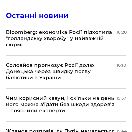
Останні новини
Bloomberg: економіка Росії підхопила
16:20
"голландську хворобу" у найважчій
формі
Соловйов прогнозує Росії долю
16:18
Донецька через швидку появу
балістики в України
Чим корисний кавун, і скільки на день
15:57
його можна з'їдати без шкоди здоров'я
– пояснили експерти
Жданов розповів, як Путін намагається
15:44