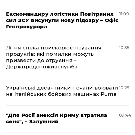
Екскомандиру логістики Повітряних
11:09
сил ЗСУ висунули нову підозру – Офіс
Генпрокурора
Літня спека прискорює псування
10:35
продуктів: які помилки можуть
призвести до отруєння –
Держпродспоживслужба
Українські десантники почали воювати
10:29
на італійських бойових машинах Puma
"Для Росії анексія Криму втратила
09:44
сенс", – Залужний