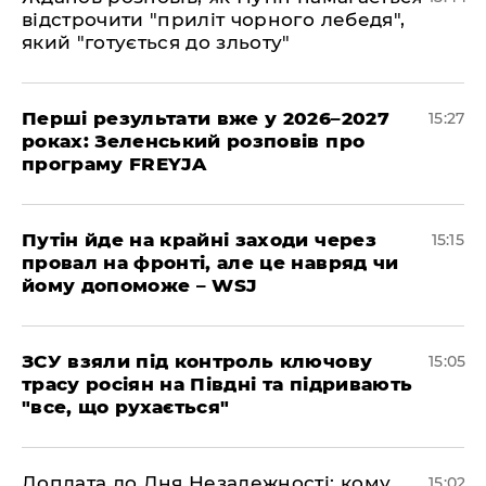
відстрочити "приліт чорного лебедя",
який "готується до зльоту"
Перші результати вже у 2026–2027
15:27
роках: Зеленський розповів про
програму FREYJA
Путін йде на крайні заходи через
15:15
провал на фронті, але це навряд чи
йому допоможе – WSJ
ЗСУ взяли під контроль ключову
15:05
трасу росіян на Півдні та підривають
"все, що рухається"
Доплата до Дня Незалежності: кому
15:02