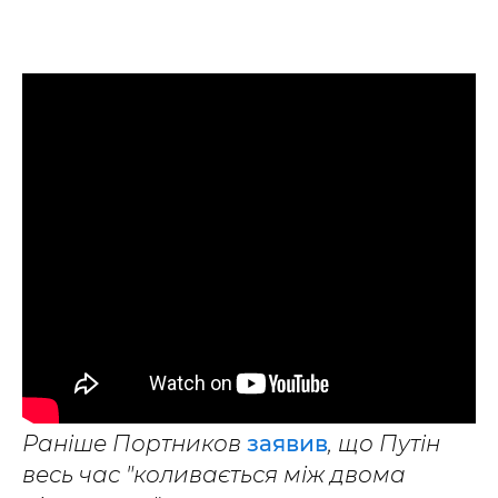
Раніше Портников
заявив
, що Путін
весь час "коливається між двома