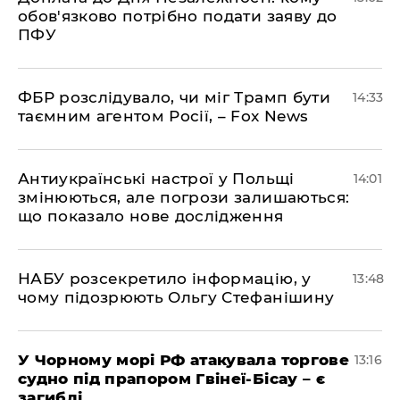
обов'язково потрібно подати заяву до
ПФУ
ФБР розслідувало, чи міг Трамп бути
14:33
таємним агентом Росії, – Fox News
Антиукраїнські настрої у Польщі
14:01
змінюються, але погрози залишаються:
що показало нове дослідження
НАБУ розсекретило інформацію, у
13:48
чому підозрюють Ольгу Стефанішину
У Чорному морі РФ атакувала торгове
13:16
судно під прапором Гвінеї-Бісау – є
загиблі