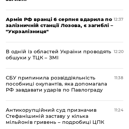
Армія РФ вранці 6 серпня вдарила по
12:37
залізничній станції Лозова, є загиблі –
"Укрзалізниця"
В одній із областей України проводять
12:20
обшуки у ТЦК – ЗМІ
СБУ припинила розвіддіяльність
11:38
пособниці окупантів, яка допомагала
РФ завдавати ударів по Павлограду
Антикорупційний суд призначив
11:24
Стефанішиній заставу у кілька
мільйонів гривень – подробиці ЦПК