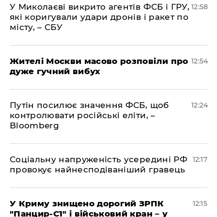
У Миколаєві викрито агентів ФСБ і ГРУ,
12:58
які коригували удари дронів і ракет по
місту, – СБУ
Жителі Москви масово розповіли про
12:54
дуже гучний вибух
Путін посилює значення ФСБ, щоб
12:24
контролювати російські еліти, –
Bloomberg
Соціальну напруженість усередині РФ
12:17
провокує найнесподіваніший гравець
У Криму знищено дорогий ЗРПК
12:15
"Панцир-С1" і військовий кран – у