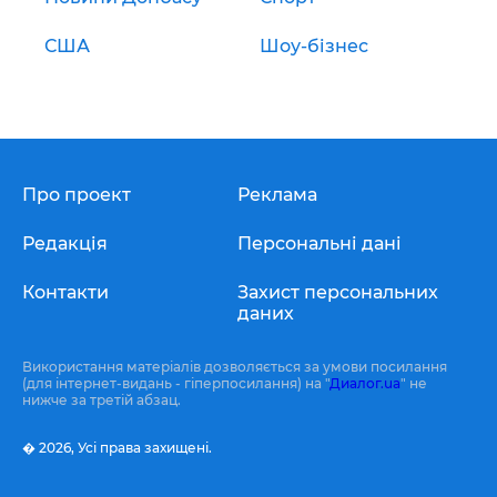
США
Шоу-бізнес
Про проект
Реклама
Редакція
Персональні дані
Контакти
Захист персональних
даних
Використання матеріалів дозволяється за умови посилання
(для інтернет-видань - гіперпосилання) на "
Диалог.ua
" не
нижче за третій абзац.
� 2026,
Усі права захищені.