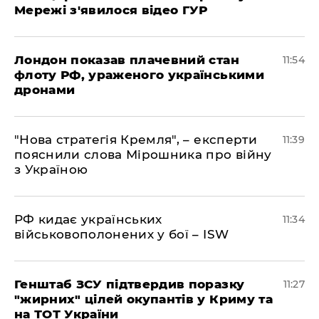
Мережі з'явилося відео ГУР
Лондон показав плачевний стан
11:54
флоту РФ, ураженого українськими
дронами
"Нова стратегія Кремля", – експерти
11:39
пояснили слова Мірошника про війну
з Україною
РФ кидає українських
11:34
військовополонених у бої – ISW
Генштаб ЗСУ підтвердив поразку
11:27
"жирних" цілей окупантів у Криму та
на ТОТ України