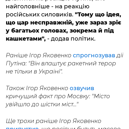
найголовніше - на реакцію
російських силовиків.
"Тому що ідея,
що цар несправжній, уже зараз зріє
у багатьох головах, зокрема й під
кашкетами",
- додав політик.
Раніше Ігор Яковенко
спрогнозував
дії
Путіна: "Він влаштує ракетний терор
не тільки в Україні".
Також Ігор Яковенко
озвучив
кричущий факт про Мосвку: "Місто
увійшло до шістки міст..."
Ще трохи раніше Ігор Яковенко