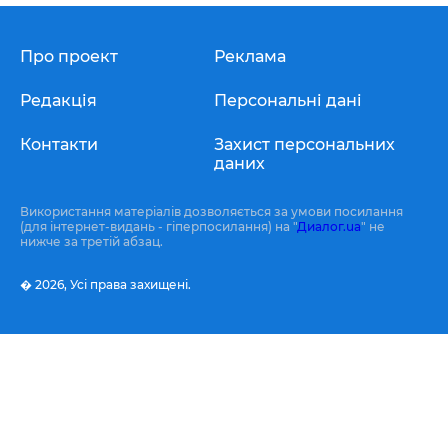
Про проект
Реклама
Редакція
Персональні дані
Контакти
Захист персональних
даних
Використання матеріалів дозволяється за умови посилання
(для інтернет-видань - гіперпосилання) на "
Диалог.ua
" не
нижче за третій абзац.
� 2026,
Усі права захищені.