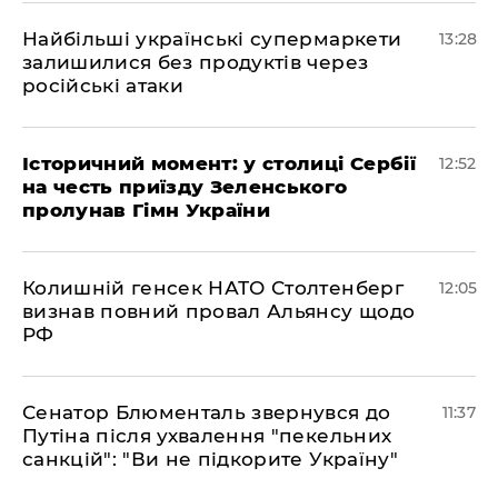
Найбільші українські супермаркети
13:28
залишилися без продуктів через
російські атаки
Історичний момент: у столиці Сербії
12:52
на честь приїзду Зеленського
пролунав Гімн України
Колишній генсек НАТО Столтенберг
12:05
визнав повний провал Альянсу щодо
РФ
Сенатор Блюменталь звернувся до
11:37
Путіна після ухвалення "пекельних
санкцій": "Ви не підкорите Україну"