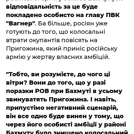
відповідальність за це буде
покладено особисто на главу ПВК
"Вагнер"
. Ба більше, росіян уже
готують до того, що колосальні
втрати окупантів повісять на
Пригожина, який приніс російську
армію у жертву власних амбіцій.
"Тобто, ви розумієте, до чого ці
вітри? Вони до того, що у разі
поразки РОВ при Бахмуті в усьому
звинуватять Пригожина. І навіть,
припустімо негативний сценарій,
він все одно буде винен у тому, що
через його особисті амбіції у районі
Бахмуту було знищено колосальний