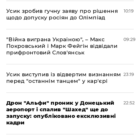
Усик зробив гучну заяву про рішення
10:19
щодо допуску росіян до Олімпіад
"Війна виграна Україною", – Макс
09:29
Покровський і Марк Фейгін відвідали
прифронтовий Слов'янськ
​Усик виступив із відвертим визнанням
23:19
перед "останнім танцем" у кар'єрі
​Дрон "Альфи" проник у Донецький
22:52
аеропорт і спалив "Шахед" ще до
запуску: опубліковано ексклюзивні
кадри