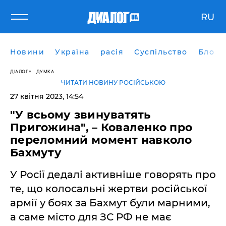
RU
Новини
Україна
расія
Суспільство
Блоги
ДІАЛОГ
ДУМКА
ЧИТАТИ НОВИНУ РОСІЙСЬКОЮ
27 квітня 2023, 14:54
"У всьому звинуватять
Пригожина", – Коваленко про
переломний момент навколо
Бахмуту
У Росії дедалі активніше говорять про
те, що колосальні жертви російської
армії у боях за Бахмут були марними,
а саме місто для ЗС РФ не має