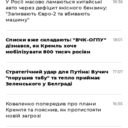
У Росії масово ламаються китайські
18:36
авто через дефіцит якісного бензину:
"Заливають Євро-2 та вбивають
машину"
Списки вже складають: "ВЧК-ОГПУ"
18:01
дізнався, як Кремль хоче
мобілізувати 800 тисяч росіян
Стратегічний удар для Путіна: Вучич
17:07
"порушив табу" та тепло приймає
Зеленського у Белграді
Коваленко попередив про плани
16:55
Кремля та пояснив, як протистояти
новій загрозі