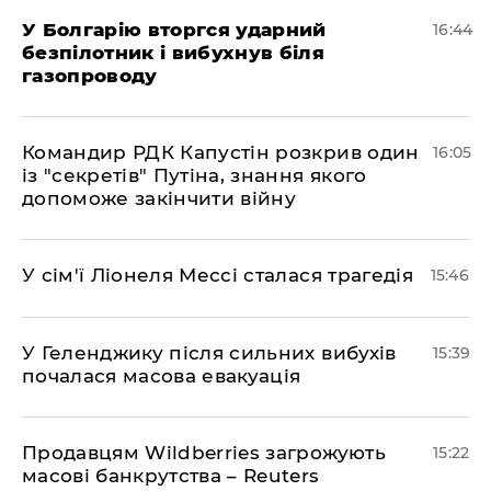
У Болгарію вторгся ударний
16:44
безпілотник і вибухнув біля
газопроводу
Командир РДК Капустін розкрив один
16:05
із "секретів" Путіна, знання якого
допоможе закінчити війну
У сім'ї Ліонеля Мессі сталася трагедія
15:46
У Геленджику після сильних вибухів
15:39
почалася масова евакуація
Продавцям Wildberries загрожують
15:22
масові банкрутства – Reuters