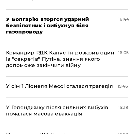
У Болгарію вторгся ударний
16:44
безпілотник і вибухнув біля
газопроводу
Командир РДК Капустін розкрив один
16:05
із "секретів" Путіна, знання якого
допоможе закінчити війну
У сім'ї Ліонеля Мессі сталася трагедія
15:46
У Геленджику після сильних вибухів
15:39
почалася масова евакуація