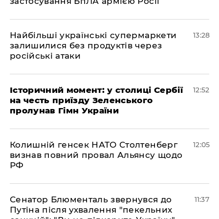
застосування БпЛА армією Росії
Найбільші українські супермаркети
13:28
залишилися без продуктів через
російські атаки
Історичний момент: у столиці Сербії
12:52
на честь приїзду Зеленського
пролунав Гімн України
Колишній генсек НАТО Столтенберг
12:05
визнав повний провал Альянсу щодо
РФ
Сенатор Блюменталь звернувся до
11:37
Путіна після ухвалення "пекельних