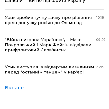
санкцій": "Ви не підкорите Україну"
Усик зробив гучну заяву про рішення
10:19
щодо допуску росіян до Олімпіад
"Війна виграна Україною", – Макс
09:29
Покровський і Марк Фейгін відвідали
прифронтовий Слов'янськ
​Усик виступив із відвертим визнанням
23:19
перед "останнім танцем" у кар'єрі
Більше