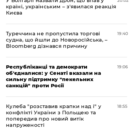
У Болгарії назвали дрон, що впав у
20:02
країні, українським – з'явилася реакція
Києва
Туреччина не пропустила торгові
19:40
судна, що йшли до Новоросійська, –
Bloomberg дізнався причину
Республіканці та демократи
19:06
об'єдналися: у Сенаті вказали на
сильну підтримку "пекельних
санкцій" проти Росії
Кулеба "розставив крапки над і" у
18:55
конфлікті України з Польщею та
попередив про новий витік
напруженості