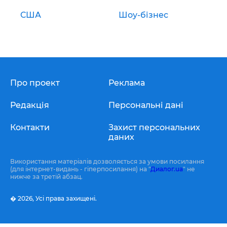
США
Шоу-бізнес
Про проект
Реклама
Редакція
Персональні дані
Контакти
Захист персональних
даних
Використання матеріалів дозволяється за умови посилання
(для інтернет-видань - гіперпосилання) на "
Диалог.ua
" не
нижче за третій абзац.
� 2026,
Усі права захищені.