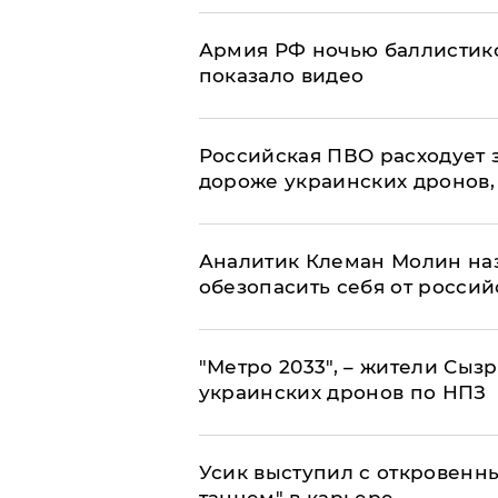
Армия РФ ночью баллистико
показало видео
Российская ПВО расходует з
дороже украинских дронов, –
Аналитик Клеман Молин наз
обезопасить себя от россий
"Метро 2033", – жители Сыз
украинских дронов по НПЗ
Усик выступил с откровен
танцем" в карьере