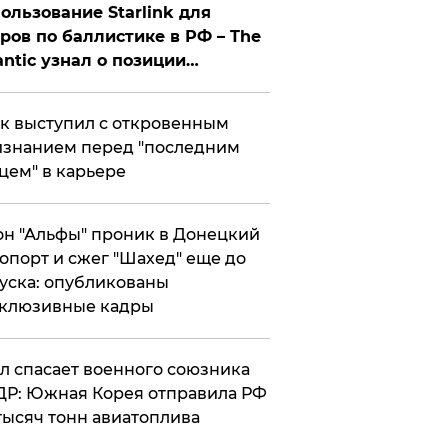
ользование Starlink для
ров по баллистике в РФ – The
antic узнал о позиции
знесмена
к выступил с откровенным
знанием перед "последним
цем" в карьере
н "Альфы" проник в Донецкий
опорт и сжег "Шахед" еще до
уска: опубликованы
склюзивные кадры
ул спасает военного союзника
Р: Южная Корея отправила РФ
тысяч тонн авиатоплива