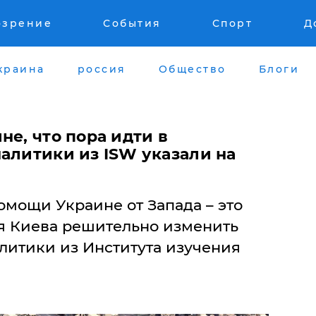
озрение
События
Спорт
Д
краина
россия
Общество
Блоги
не, что пора идти в
алитики из ISW указали на
омощи Украине от Запада – это
я Киева решительно изменить
литики из Института изучения