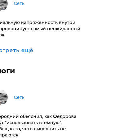
Сеть
иальную напряженность внутри
провоцирует самый неожиданный
ок
отреть ещё
логи
Сеть
ородний объяснил, как Федорова
ут "использовать втемную",
бещав то, чего выполнять не
ираются