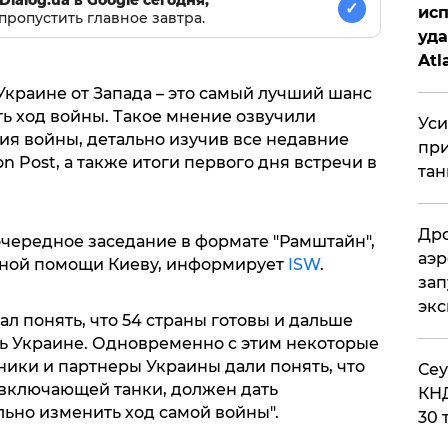
✓
исп
пропустить главное завтра.
уда
Atl
би
краине от Запада – это самый лучший шанс
ь ход войны. Такое мнение озвучили
Уси
ия войны, детально изучив все недавние
при
 Post, а также итоги первого дня встречи в
тан
Дро
 очередное заседание в формате "Рамштайн",
аэр
нной помощи Киеву, информирует
ISW
.
зап
эк
ал понять, что 54 страны готовы и дальше
ь Украине. Одновременно с этим некоторые
ники и партнеры Украины дали понять, что
​Се
включающей танки, должен дать
КНД
ьно изменить ход самой войны".
30 