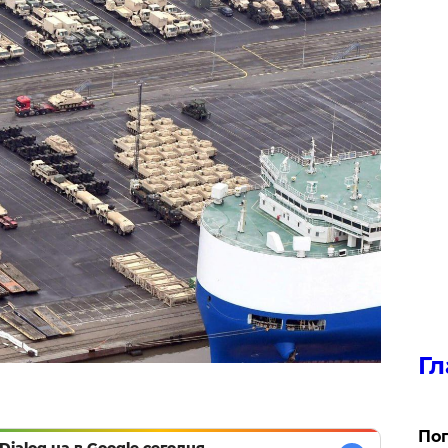
Гл
Поп
Dialog.ua в Google сегодня,