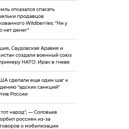
мль отказался спасать
ельки продавцов
кованного Wildberries: "Ни у
о нет денег"
ция, Саудовская Аравия и
истан создали военный союз
примеру НАТО: Иран в гневе
ША сделали еще один шаг к
дению "адских санкций"
тив России
е тот народ", — Соловьев
орбил россиян из-за
говоров о мобилизации