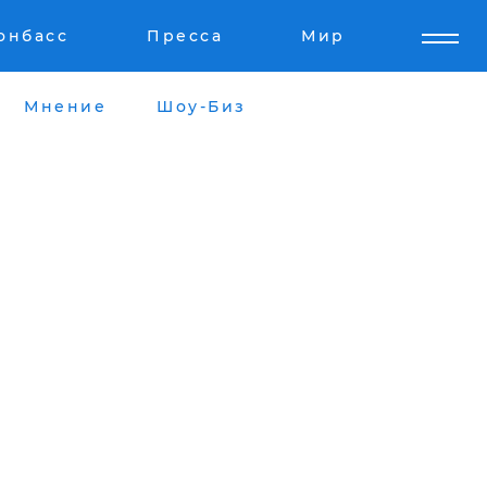
онбасс
Пресса
Мир
Мнение
Шоу-Биз