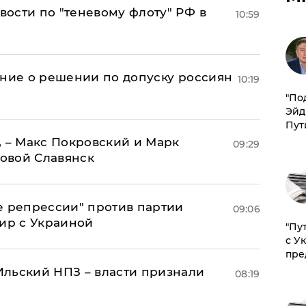
ости по "теневому флоту" РФ в
10:59
ение о решении по допуску россиян
10:19
​"По
Эйд
Пут
, – Макс Покровский и Марк
09:29
овой Славянск
е репрессии" против партии
09:06
мир с Украиной
"Пу
с У
пре
льский НПЗ – власти признали
08:19