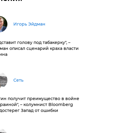
Игорь Эйдман
дставит голову под табакерку", –
ман описал сценарий краха власти
ина
Сеть
тин получит преимущество в войне
краиной", – колумнист Bloomberg
достерег Запад от ошибки