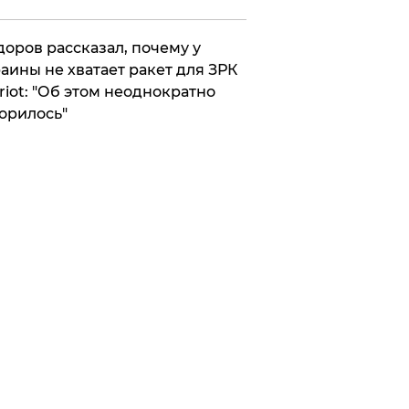
оров рассказал, почему у
аины не хватает ракет для ЗРК
riot: "Об этом неоднократно
орилось"