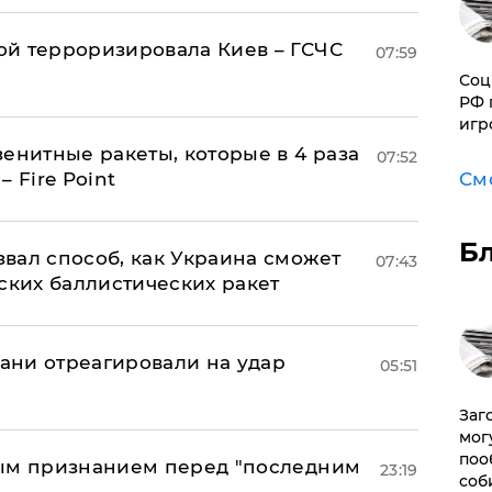
й терроризировала Киев – ГСЧС
07:59
Соц
РФ 
игр
енитные ракеты, которые в 4 раза
07:52
 Fire Point
См
Б
вал способ, как Украина сможет
07:43
ских баллистических ракет
рани отреагировали на удар
05:51
Заг
мог
поо
ным признанием перед "последним
23:19
соб