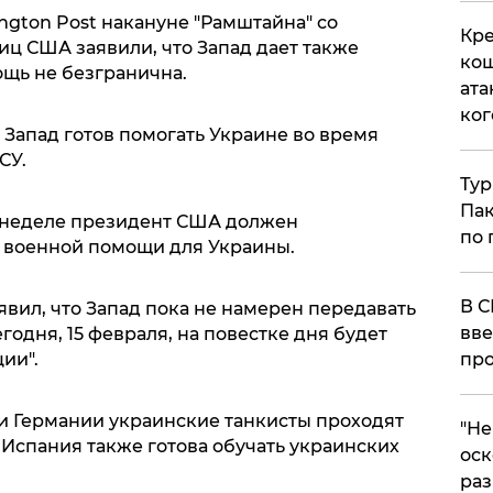
gton Post накануне "Рамштайна" со
Кре
иц США заявили, что Запад дает также
кош
ощь не безгранична.
ата
ког
о Запад готов помогать Украине во время
СУ.
Тур
Пак
й неделе президент США должен
по 
 военной помощи для Украины.
В С
вил, что Запад пока не намерен передавать
вве
годня, 15 февраля, на повестке дня будет
ии".
про
и Германии украинские танкисты проходят
​"Н
 Испания также готова обучать украинских
оск
раз