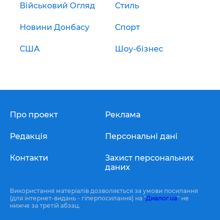
Військовий Огляд
Стиль
Новини Донбасу
Спорт
США
Шоу-бізнес
Про проект
Реклама
Редакція
Персональні дані
Контакти
Захист персональних
даних
Використання матеріалів дозволяється за умови посилання
(для інтернет-видань - гіперпосилання) на "
Диалог.ua
" не
нижче за третій абзац.