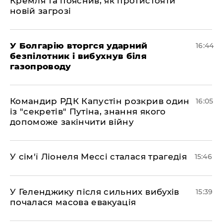
Кремля та пояснив, як протистояти
новій загрозі
У Болгарію вторгся ударний
16:44
безпілотник і вибухнув біля
газопроводу
Командир РДК Капустін розкрив один
16:05
із "секретів" Путіна, знання якого
допоможе закінчити війну
У сім'ї Ліонеля Мессі сталася трагедія
15:46
У Геленджику після сильних вибухів
15:39
почалася масова евакуація