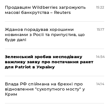
Продавцям Wildberries загрожують
15:22
масові банкрутства – Reuters
Жданов порадував хорошими
15:17
новинами з Росії та припустив, що
буде далі
Зеленський зробив несподівану
14:54
важливу заяву про постачання ракет
для Patriot в Україну
Влада РФ спіймана на брехні про
14:14
відновлення "сухопутного мосту" у
Крим