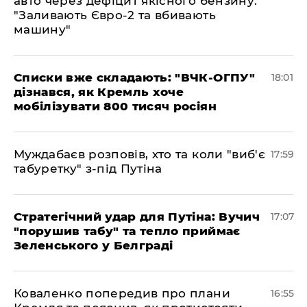
авто через дефіцит якісного бензину:
"Заливають Євро-2 та вбивають
машину"
Списки вже складають: "ВЧК-ОГПУ"
18:01
дізнався, як Кремль хоче
мобілізувати 800 тисяч росіян
Муждабаєв розповів, хто та коли "виб'є
17:59
табуретку" з-під Путіна
Стратегічний удар для Путіна: Вучич
17:07
"порушив табу" та тепло приймає
Зеленського у Белграді
Коваленко попередив про плани
16:55