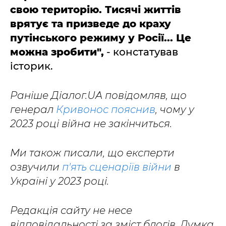
свою територію. Тисячі життів
врятує та призведе до краху
путінського режиму у Росії... Це
можна зробити",
- констатував
історик.
Раніше Діалог.UA повідомляв, що
генерал
Кривонос пояснив
, чому у
2023 році війна не закінчиться.
Ми також писали, що експерти
озвучили
п'ять сценаріїв війни
в
Україні у 2023 році.
Редакція сайту не несе
відповідальності за зміст блогів. Думка