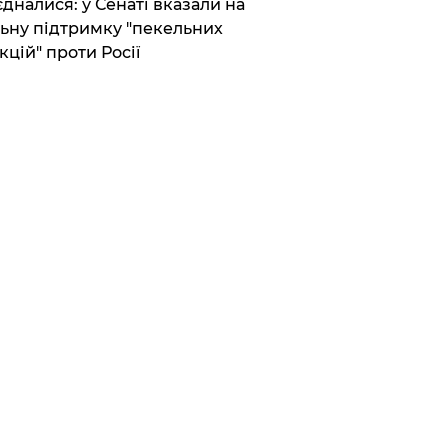
єдналися: у Сенаті вказали на
ьну підтримку "пекельних
кцій" проти Росії