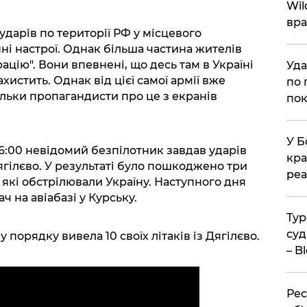
Wil
вра
 ударів по території РФ у місцевого
і настрої. Однак більша частина жителів
цію". Вони впевнені, що десь там в Україні
Уда
ахистить. Однак від цієї самої армії вже
по 
ільки пропагандисти про це з екранів
пок
У Б
 6:00 невідомий безпілотник завдав ударів
кра
Дягілєво. У результаті було пошкоджено три
реа
які обстрілювали Україну. Наступного дня
 на авіабазі у Курську.
Тур
суд
 порядку вивела 10 своїх літаків із Дягілєво.
– B
Рес