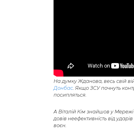
На думку Жданова, весь свій в
Донбас
. Якщо ЗСУ почнуть конт
посипляться.
А Віталій Кім знайшов у Мереж
довів неефективність від ударів
воєн.