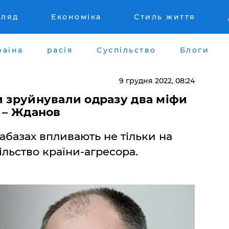
гляд
Економіка
Стиль життя
раїна
расія
Суспільство
Блоги
9 грудня 2022, 08:24
и зруйнували одразу два міфи
, – Жданов
абазах впливають не тільки на
ільство країни-агресора.