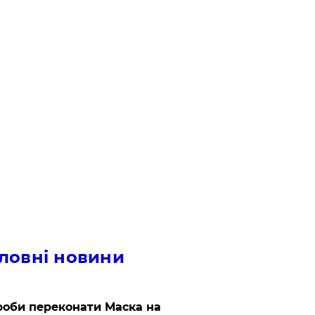
ловні новини
роби переконати Маска на