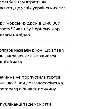
dberries: там втрати, які
жають, це успіх українських сил
ри морських дронів ВМС ЗСУ
посту "Сиваш" у Чорному морі
азали на відео
олгарії назвали дрон, що впав у
їні, українським – з'явилася
кція Києва
еччина не пропустила торгові
на, що йшли до Новоросійська,
loomberg дізнався причину
публіканці та демократи