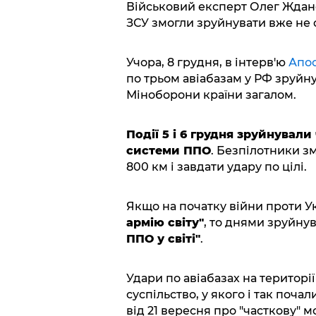
Військовий експерт Олег Жданов
ЗСУ змогли зруйнувати вже не
Учора, 8 грудня, в інтерв'ю
Апо
по трьом авіабазам у РФ зруйн
Міноборони країни загалом.
Події 5 і 6 грудня зруйнували
системи ППО
. Безпілотники з
800 км і завдати удару по цілі.
Якщо на початку війни проти У
армію світу"
, то днями зруйну
ППО у світі"
.
Удари по авіабазах на територі
суспільство, у якого і так поча
від 21 вересня про "часткову" м