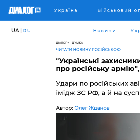
Україна
Військовий о
UA |
RU
Новини
Ук
ДІАЛОГ
ДУМКА
ЧИТАТИ НОВИНУ РОСІЙСЬКОЮ
"Українські захисник
про російську армію"
Удари по російських аві
імідж ЗС РФ, а й на сусп
Автор:
Олег Жданов