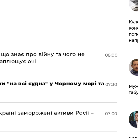
Кул
кон
поп
нап
 що знає про війну та чого не
08:00
 заплющує очі
и "на всі судна" у Чорному морі та
07:30
Муж
табу
раїні заморожені активи Росії –
07:00