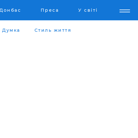
Донбас
Преса
У світі
Думка
Стиль життя