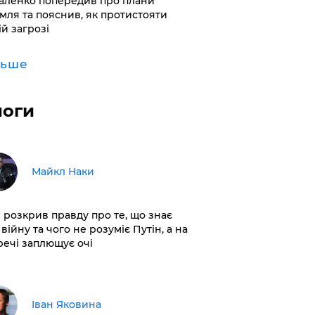
аленко попередив про плани
мля та пояснив, як протистояти
ій загрозі
льше
логи
Майкл Наки
і розкрив правду про те, що знає
війну та чого не розуміє Путін, а на
 речі заплющує очі
Іван Яковина