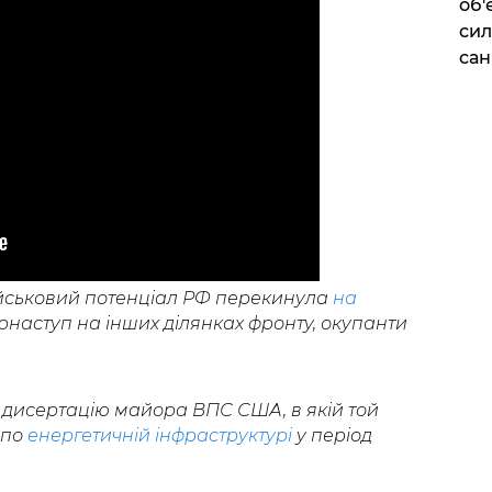
об'
сил
сан
ійськовий потенціал РФ перекинула
на
рнаступ на інших ділянках фронту, окупанти
і дисертацію майора ВПС США, в якій той
 по
енергетичній інфраструктурі
у період