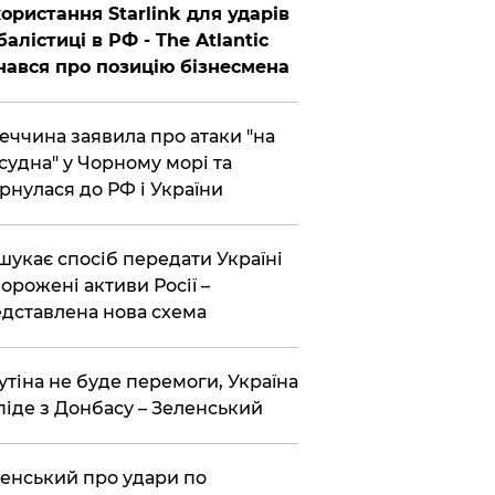
ористання Starlink для ударів
балістиці в РФ - The Atlantic
нався про позицію бізнесмена
еччина заявила про атаки "на
 судна" у Чорному морі та
рнулася до РФ і України
шукає спосіб передати Україні
орожені активи Росії –
дставлена ​​нова схема
утіна не буде перемоги, Україна
піде з Донбасу – Зеленський
енський про удари по