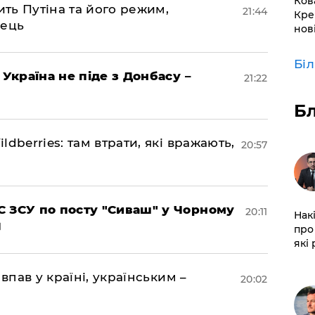
Ков
ить Путіна та його режим,
21:44
Кре
нець
нов
Бі
 Україна не піде з Донбасу –
21:22
Б
dberries: там втрати, які вражають,
20:57
 ЗСУ по посту "Сиваш" у Чорному
20:11
Нак
про 
які
впав у країні, українським –
20:02