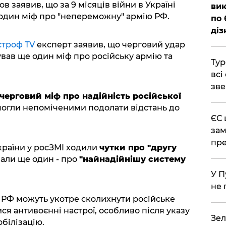
 заявив, що за 9 місяців війни в Україні
вик
 один міф про "непереможну" армію РФ.
по 
діз
строф TV
експерт заявив, що черговий удар
ував ще один міф про російську армію та
Тур
всі
зве
 черговий міф про надійність російської
могли непоміченими подолати відстань до
ЄС 
зам
пре
країни у росЗМІ ходили
чутки про "другу
вали ще один - про
"найнадійнішу систему
У П
не 
ї РФ можуть укотре сколихнути російське
лися антивоєнні настрої, особливо після указу
Зел
обілізацію.