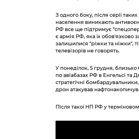
З одного боку, після серії таких
населення виникають антивоєнн
РФ все ще підтримує "спецопера
є армія РФ, яка їх обов'язково з
залишилися "ріжки та ніжки", т
телевізорів не говорять.
У понеділок, 5 грудня, близько
по авіабазах РФ в Енгельсі та 
стратегічні бомбардувальники, 
дрон атакував нафтонакопичувач
Після такої НП РФ у терміновому