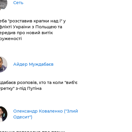
Сеть
еба "розставив крапки над і" у
флікті України з Польщею та
ередив про новий витік
руженості
Айдер Муждабаєв
дабаєв розповів, хто та коли "виб'є
ретку" з-під Путіна
Олександр Коваленко ("Злий
Одесит")