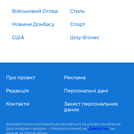
Військовий Огляд
Стиль
Новини Донбасу
Спорт
США
Шоу-бізнес
Про проект
Реклама
Редакція
Персональні дані
Контакти
Захист персональних
даних
Використання матеріалів дозволяється за умови посилання
(для інтернет-видань - гіперпосилання) на "
Диалог.ua
" не
нижче за третій абзац.