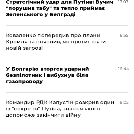
Стратегічний удар для Путіна: Вучич
17:07
"порушив табу" та тепло приймає
Зеленського у Белграді
Коваленко попередив про плани
16:55
Кремля та пояснив, як протистояти
новій загрозі
У Болгарію вторгся ударний
16:44
безпілотник і вибухнув біля
газопроводу
Командир РДК Капустін розкрив один
16:05
із "секретів" Путіна, знання якого
допоможе закінчити війну