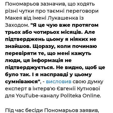
Пономарьов зазначив, що ходять
різні чутки про таємні переговори
Макея від імені Лукашенка із
Заходом.
"Я це чую вже протягом
трьох або чотирьох місяців. Але
підтверджень цьому я ніяких не
знайшов. Щоразу, коли починаю
перевіряти те, що мені кажуть
люди, ця інформація не
підтверджується. Не видно, щоб це
було так. І я насправді у цьому
сумніваюся"
, -
висловив
свою думку
експерт в інтерв'ю Євгенії Кутнової
для YouTube-каналу Politeka Online.
Під час бесіди Пономарьов заявив,