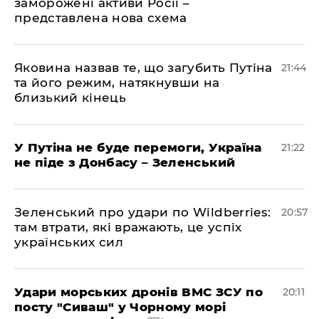
заморожені активи Росії –
представлена ​​нова схема
Яковина назвав те, що загубить Путіна
21:44
та його режим, натякнувши на
близький кінець
У Путіна не буде перемоги, Україна
21:22
не піде з Донбасу – Зеленський
Зеленський про удари по Wildberries:
20:57
там втрати, які вражають, це успіх
українських сил
Удари морських дронів ВМС ЗСУ по
20:11
посту "Сиваш" у Чорному морі