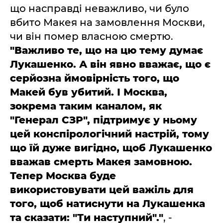
що насправді неважливо, чи було
вбито Макея на замовлення Москви,
чи він помер власною смертю.
"Важливо те, що на цю тему думає
Лукашенко. А він явно вважає, що є
серйозна ймовірність того, що
Макей був убитий. І Москва,
зокрема таким каналом, як
"Генерал СЗР", підтримує у ньому
цей конспірологічний настрій, тому
що їй дуже вигідно, щоб Лукашенко
вважав смерть Макея замовною.
Тепер Москва буде
використовувати цей важіль для
того, щоб натиснути на Лукашенка
та сказати: "Ти наступний"."
, -