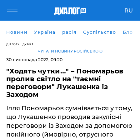
RU
Новини
Україна
расія
Суспільство
Блоги
ДІАЛОГ
ДУМКА
ЧИТАТИ НОВИНУ РОСІЙСЬКОЮ
30 листопада 2022, 09:20
"Ходять чутки..." – Пономарьов
пролив світло на "таємні
переговори" Лукашенка із
Заходом
Ілля Пономарьов сумнівається у тому,
що Лукашенко проводив закулісні
переговори із Заходом за допомогою
покійного (ймовірно, отруєного