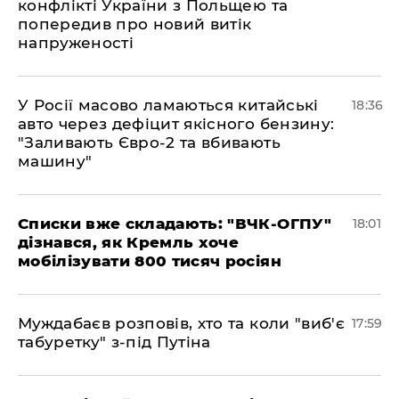
конфлікті України з Польщею та
попередив про новий витік
напруженості
У Росії масово ламаються китайські
18:36
авто через дефіцит якісного бензину:
"Заливають Євро-2 та вбивають
машину"
Списки вже складають: "ВЧК-ОГПУ"
18:01
дізнався, як Кремль хоче
мобілізувати 800 тисяч росіян
Муждабаєв розповів, хто та коли "виб'є
17:59
табуретку" з-під Путіна