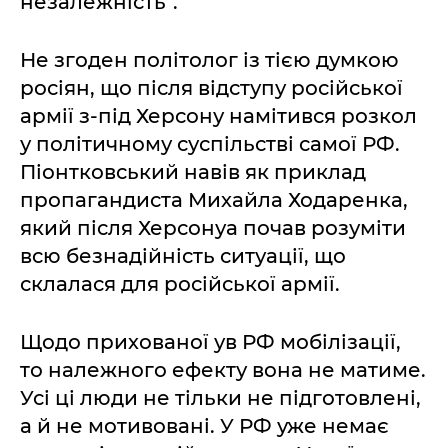
незалежність".
Не згоден політолог із тією думкою
росіян, що після відступу російської
армії з-під Херсону намітився розкол
у політичному суспільстві самої РФ.
Піонтковський навів як приклад
пропагандиста Михайла Ходаренка,
який після Херсонуа почав розуміти
всю безнадійність ситуації, що
склалася для російської армії.
Щодо прихованої ув РФ мобілізації,
то належного ефекту вона не матиме.
Усі ці люди не тільки не підготовлені,
а й не мотивовані. У РФ уже немає