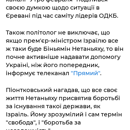
своєю думкою щодо ситуації в
Єревані під час саміту лідерів ОДКБ.
Також політолог не виключає, що
якщо прем'єр-міністром Ізраїлю все
ж таки буде Біньямін Нетаньяху, то він
почне активніше надавати допомогу
Україні, ніж його попередник,
інформує телеканал
"Прямий"
.
Піонтковський нагадав, що все своє
життя Нетаньяху присвятив боротьбі
за існування такої держави, як
Ізраїль. Йому зрозумілий і сам термін
"свобода", і "боротьба за