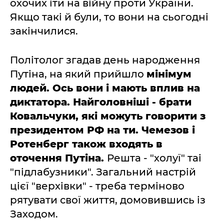
охочих іти на війну проти України.
Якщо такі й були, то вони на сьогодні
закінчилися.
Політолог згадав день народження
Путіна, на який прийшло
мінімум
людей. Ось вони і мають вплив на
диктатора. Найголовніші - брати
Ковальчуки, які можуть говорити з
президентом РФ на ти. Чемезов і
Ротенберг також входять в
оточення Путіна.
Решта - "холуї" таі
"підлабузники". Загальний настрій
цієї "верхівки" - треба терміново
рятувати свої життя, домовившись із
Заходом.