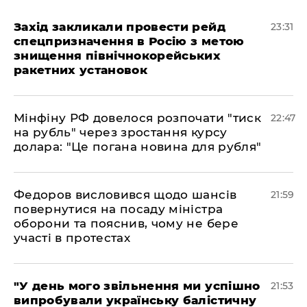
​Захід закликали провести рейд
23:31
спецпризначення в Росію з метою
знищення північнокорейських
ракетних установок
​Мінфіну РФ довелося розпочати "тиск
22:47
на рубль" через зростання курсу
долара: "Це погана новина для рубля"
​Федоров висловився щодо шансів
21:59
повернутися на посаду міністра
оборони та пояснив, чому не бере
участі в протестах
​"У день мого звільнення ми успішно
21:53
випробували українську балістичну