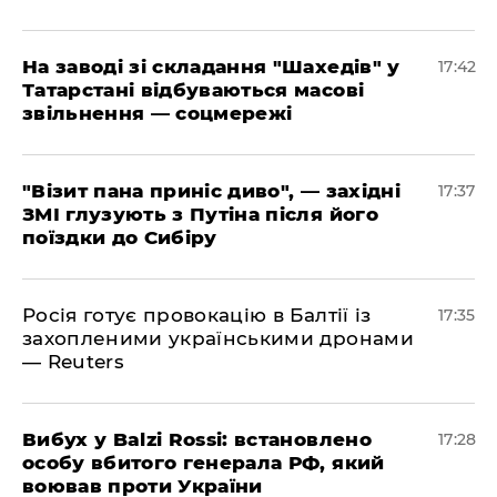
​На заводі зі складання "Шахедів" у
17:42
Татарстані відбуваються масові
звільнення — соцмережі
"Візит пана приніс диво", — західні
17:37
ЗМІ глузують з Путіна після його
поїздки до Сибіру
Росія готує провокацію в Балтії із
17:35
захопленими українськими дронами
— Reuters
​Вибух у Balzi Rossi: встановлено
17:28
особу вбитого генерала РФ, який
воював проти України