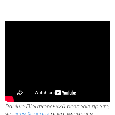
Раніше Піонтковський розповів про те,
як
після Херсону
різко змінилася