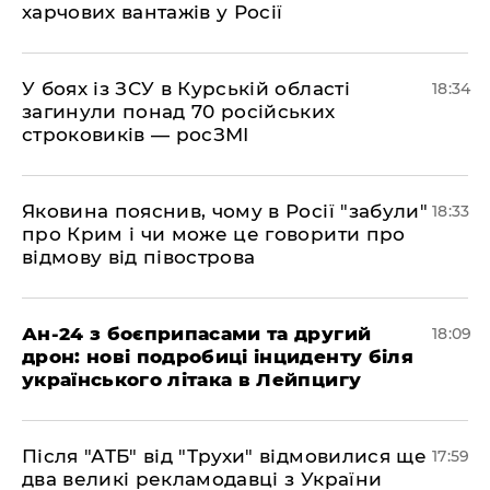
харчових вантажів у Росії
​У боях із ЗСУ в Курській області
18:34
загинули понад 70 російських
строковиків — росЗМІ
​Яковина пояснив, чому в Росії "забули"
18:33
про Крим і чи може це говорити про
відмову від півострова
​Ан-24 з боєприпасами та другий
18:09
дрон: нові подробиці інциденту біля
українського літака в Лейпцигу
​Після "АТБ" від "Трухи" відмовилися ще
17:59
два великі рекламодавці з України