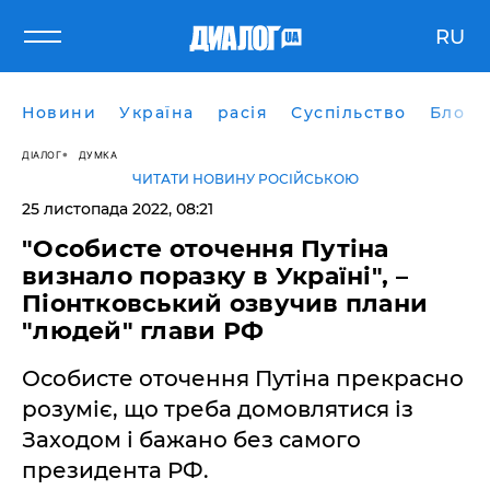
RU
Новини
Україна
расія
Суспільство
Блоги
ДІАЛОГ
ДУМКА
ЧИТАТИ НОВИНУ РОСІЙСЬКОЮ
25 листопада 2022, 08:21
"Особисте оточення Путіна
визнало поразку в Україні", –
Піонтковський озвучив плани
"людей" глави РФ
Особисте оточення Путіна прекрасно
розуміє, що треба домовлятися із
Заходом і бажано без самого
президента РФ.