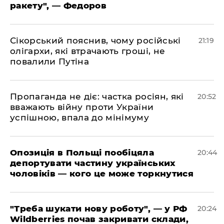
ракету", — Федоров
​Сікорський пояснив, чому російські
21:19
олігархи, які втрачають гроші, не
повалили Путіна
​Пропаганда не діє: частка росіян, які
20:52
вважають війну проти України
успішною, впала до мінімуму
​Опозиція в Польщі пообіцяла
20:44
депортувати частину українських
чоловіків — кого це може торкнутися
​"Треба шукати нову роботу", — у РФ
20:24
Wildberries почав закривати склади,