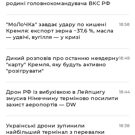
родині головнокомандувача ВКС РФ
​"МоЛоЧКа" завдає удару по кишені
18:58
Кремля: експорт зерна −37,6 %, масла
— удвічі, вугілля — у кризі
​Дикий розповів про останню неядерну
18:49
"карту" Кремля, яку будуть активно
"розігрувати"
​Дрон РФ із вибухівкою в Лейпцигу
18:44
змусив Німеччину терміново посилити
захист аеропортів — DW
​Українські дрони зупинили
18:38
найбільший термінал з перевалки