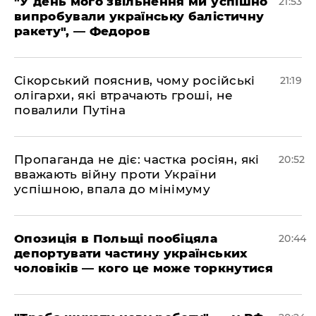
​"У день мого звільнення ми успішно
21:53
випробували українську балістичну
ракету", — Федоров
​Сікорський пояснив, чому російські
21:19
олігархи, які втрачають гроші, не
повалили Путіна
​Пропаганда не діє: частка росіян, які
20:52
вважають війну проти України
успішною, впала до мінімуму
​Опозиція в Польщі пообіцяла
20:44
депортувати частину українських
чоловіків — кого це може торкнутися