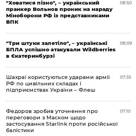
"Ховатися пізно", – український
08:50
пранкер Вольнов проник на нараду
Міноборони РФ із представниками
ВПК
"Три штуки залетіло", – українські
08:09
БПЛА успішно атакували Wildberries
в Єкатеринбурзі
Шахраї користуються ударами армії
07:35
РФ по цивільних складах і
підприємствах України – Флеш
Федоров зробив уточнення про
07:10
переговори з Маском щодо
застосування Starlink проти російської
балістики