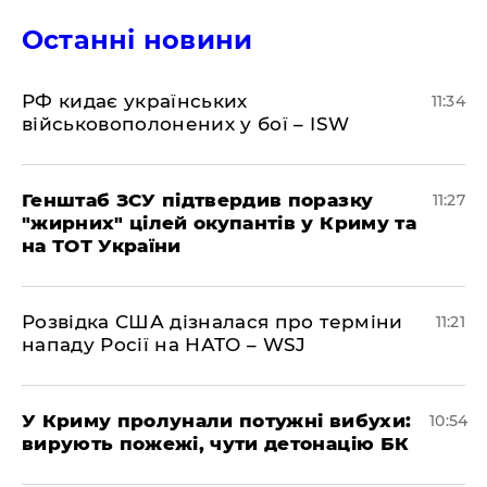
Останні новини
РФ кидає українських
11:34
військовополонених у бої – ISW
Генштаб ЗСУ підтвердив поразку
11:27
"жирних" цілей окупантів у Криму та
на ТОТ України
Розвідка США дізналася про терміни
11:21
нападу Росії на НАТО – WSJ
У Криму пролунали потужні вибухи:
10:54
вирують пожежі, чути детонацію БК