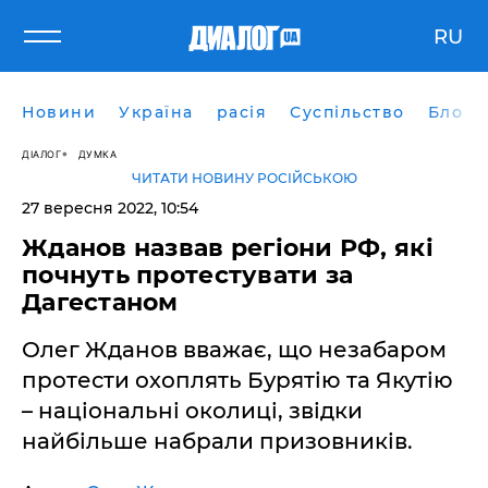
RU
Новини
Україна
расія
Суспільство
Блоги
ДІАЛОГ
ДУМКА
ЧИТАТИ НОВИНУ РОСІЙСЬКОЮ
27 вересня 2022, 10:54
Жданов назвав регіони РФ, які
почнуть протестувати за
Дагестаном
Олег Жданов вважає, що незабаром
протести охоплять Бурятію та Якутію
– національні околиці, звідки
найбільше набрали призовників.