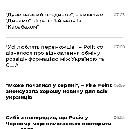
"Дуже важкий поєдинок", – київське
07:03
"Динамо" зіграло 1-й матч із
"Карабахом"
"Усі люблять переможців", – Politico
07:00
дізналося про відновлення обміну
розвідінформацією між Україною та
США
"Може початися у серпні", – Fire Point
06:56
анонсувала хорошу новину для всіх
українців
Сибіга попередив, що Росія у
06:55
Чорному морі намагається повторити