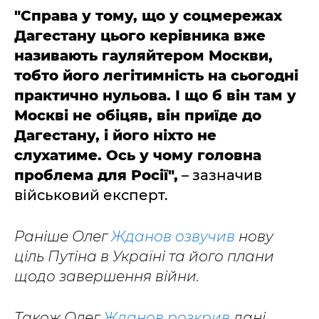
"Справа у тому, що у соцмережах
Дагестану цього керівника вже
називають гауляйтером Москви,
тобто його легітимність на сьогодні
практично нульова. І що б він там у
Москві не обіцяв, він приїде до
Дагестану, і його ніхто не
слухатиме. Ось у чому головна
проблема для Росії",
– зазначив
військовий експерт.
Раніше Олег
Жданов озвучив
нову
ціль Путіна в Україні та його плани
щодо завершення війни.
Також Олег
Жданов розкрив
дані