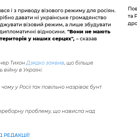
​По
вся і з приводу візового режиму для росіян.
та 
трібно давати ні українське громадянство
дро
ваджувати візовий режим, а лише збудувати
і дипломатичні відносини.
"Вони не мають
 територія у наших серцях",
– сказав
нер Тихон
Дзядко заявив
, що більше
війну в Україні.
, чому у Росії так повільно назріває бунт
реборну проблему, що нависла над
РЕДАКЦІЇ!