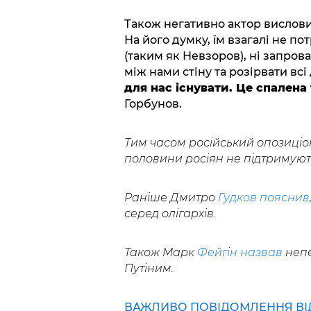
Також негативно актор вислови
На його думку, їм взагалі не по
(таким як Невзоров), ні запро
між нами стіну та розірвати вс
для нас існувати. Це спалена
Горбунов.
Тим часом російський опозиціо
половини росіян не підтримують 
Раніше Дмитро
Гудков пояснив
серед олігархів.
Також Марк
Фейгін назвав
непе
Путіним.
ВАЖЛИВО ПОВІДОМЛЕННЯ ВІД 