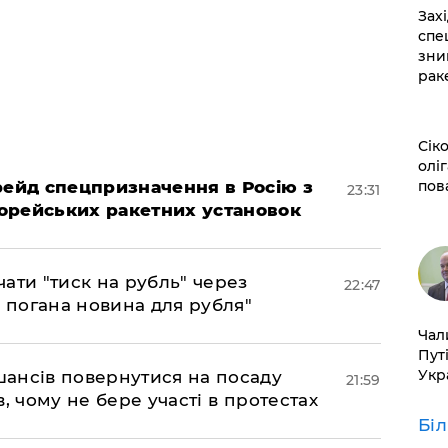
​За
спе
зни
рак
​Сі
оліг
 рейд спецпризначення в Росію з
пов
23:31
орейських ракетних установок
ати "тиск на рубль" через
22:47
е погана новина для рубля"
​Ча
Пут
Укр
шансів повернутися на посаду
21:59
, чому не бере участі в протестах
Бі