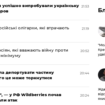
ми успішно випробували українську
21:53
Б
оров
сійські олігархи, які втрачають
21:19
​"М
Кре
осіян, які вважають війну проти
20:52
удві
 мінімуму
яла депортувати частину
20:44
ого це може торкнутися
Жда
від
", — у РФ Wildberries почав
20:24
який
али атак