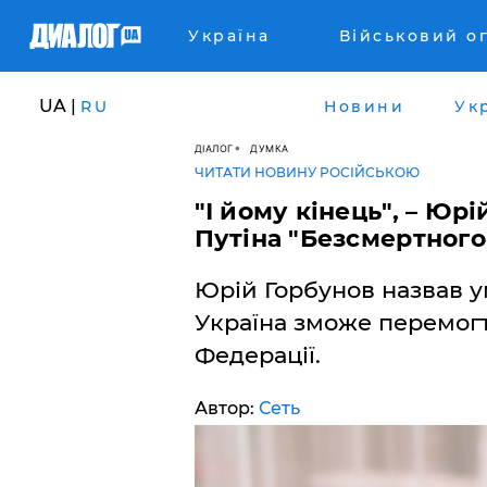
Україна
Військовий о
UA |
RU
Новини
Ук
ДІАЛОГ
ДУМКА
ЧИТАТИ НОВИНУ РОСІЙСЬКОЮ
"І йому кінець", – Юр
Путіна "Безсмертного
Юрій Горбунов назвав ум
Україна зможе перемогти
Федерації.
Автор:
Сеть