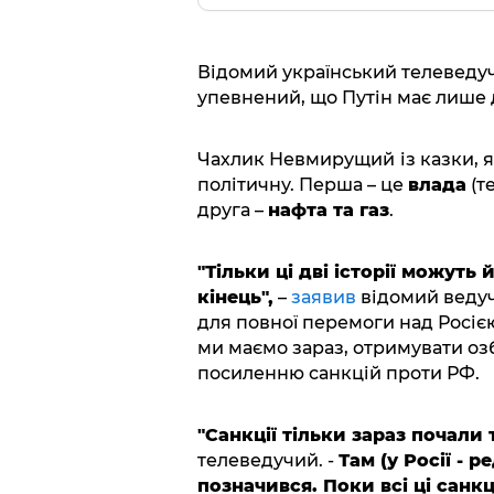
Відомий український телеведуч
упевнений, що Путін має лише д
Чахлик Невмирущий
із казки,
політичну. Перша – це
влада
(те
друга –
нафта та газ
.
"Тільки ці дві історії можуть
кінець",
–
заявив
відомий ведучи
для повної перемоги над Росією
ми маємо зараз, отримувати оз
посиленню санкцій проти РФ.
"Санкції тільки зараз почал
телеведучий. -
Там (у Росії - 
позначився. Поки всі ці санкц