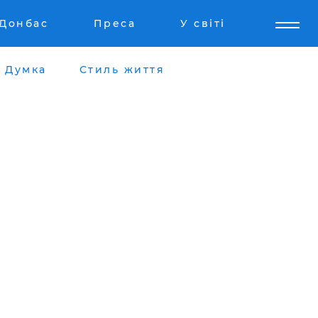
Донбас
Преса
У світі
Думка
Стиль життя