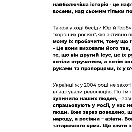
найболючіша історія - це наф
восени, над сьомим тільки п
Також у ході бесіди Юрій Горб
"хороших росіян", які активно 
можу їх пробачити, тому що Пу
–
Це вони виховали його так, 
те, що він другий Ісус, це їх 
хотіли втручатися, а потім 
руками та прапорцями, їх у в'я
Українці ж у 2004 році не захот
влаштували революцію. Потім т
зупинило наших люде
й, – за
спрацьовують у Росії, у нас 
люди. Вже зараз доведено, що
народу, а росіяни – азіати. 
татарського ярма. Що взяти з 