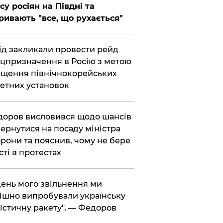
су росіян на Півдні та
ривають "все, що рухається"
хід закликали провести рейд
цпризначення в Росію з метою
щення північнокорейських
етних установок
доров висловився щодо шансів
ернутися на посаду міністра
рони та пояснив, чому не бере
сті в протестах
 день мого звільнення ми
ішно випробували українську
істичну ракету", — Федоров