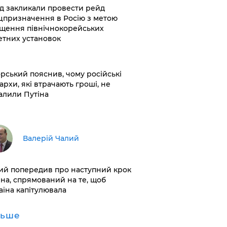
хід закликали провести рейд
цпризначення в Росію з метою
щення північнокорейських
етних установок
корський пояснив, чому російські
архи, які втрачають гроші, не
алили Путіна
Валерій Чалий
лий попередив про наступний крок
іна, спрямований на те, щоб
аїна капітулювала
льше