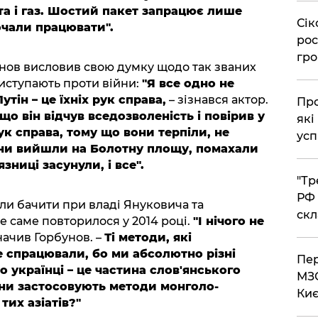
та і газ. Шостий пакет запрацює лише
​Сі
очали працювати".
рос
гро
унов висловив свою думку щодо так званих
виступають проти війни:
"Я все одно не
тін – це їхніх рук справа,
– зізнався актор.
​Пр
що він відчув вседозволеність і повірив у
які
рук справа, тому що вони терпіли, не
усп
вони вийшли на Болотну площу, помахали
зниці засунули, і все".
​"Т
РФ 
іли бачити при владі Януковича та
скл
е саме повторилося у 2014 році.
"І нічого не
значив Горбунов. –
Ті методи, які
не спрацювали, бо ми абсолютно різні
​Пе
 українці – це частина слов'янського
МЗС
Вони застосовують методи монголо-
Киє
тих азіатів?"