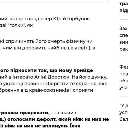
тра
під
ий, актор і продюсер Юрій Горбунов
ві "голки", як
​За
спе
 які спричинять його смерть фізичну чи
зни
, чим він дорожить найбільше у світі), а
рак
​Фе
 його підкосити так, що йому прийде
пов
й в інтерв'ю Аліні Доротюк. На його думку,
обо
 українці повинні зберігати те єднання, яке
уча
броєння від країн-союзників і сприяти
​"У
усп
и трошки працювати,
- зазначив
ред.) оголосили дефолт, який ніяк на них не
бал
ії ніяк на них не вплинули. Їхня