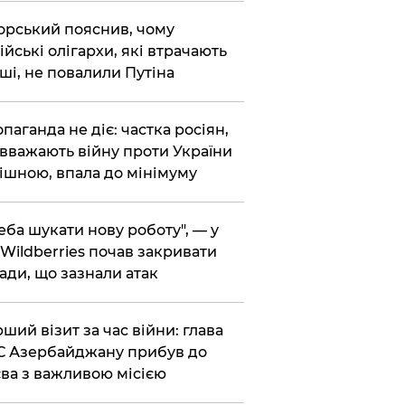
корський пояснив, чому
ійські олігархи, які втрачають
ші, не повалили Путіна
опаганда не діє: частка росіян,
 вважають війну проти України
ішною, впала до мінімуму
реба шукати нову роботу", — у
Wildberries почав закривати
ади, що зазнали атак
рший візит за час війни: глава
 Азербайджану прибув до
ва з важливою місією