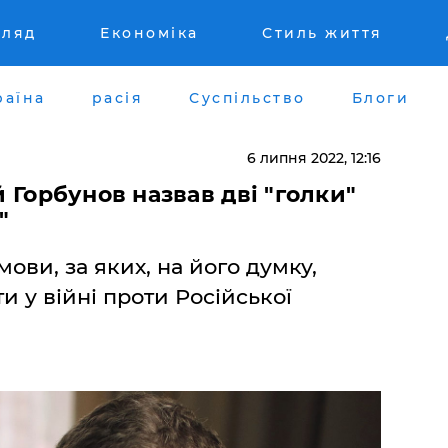
гляд
Економіка
Стиль життя
раїна
расія
Суспільство
Блоги
6 липня 2022, 12:16
ій Горбунов назвав дві "голки"
"
ови, за яких, на його думку,
 у війні проти Російської