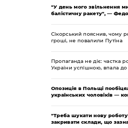
​"У день мого звільнення 
балістичну ракету", — Фед
​Сікорський пояснив, чому ро
гроші, не повалили Путіна
​Пропаганда не діє: частка р
України успішною, впала до
​Опозиція в Польщі пообіц
українських чоловіків — к
​"Треба шукати нову роботу
закривати склади, що зазн