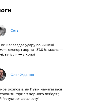
логи
Сеть
оЛоЧКа" завдає удару по кишені
мля: експорт зерна −37,6 %, масла —
чі, вугілля — у кризі
Олег Жданов
нов розповів, як Путін намагається
строчити "приліт чорного лебедя",
 "готується до зльоту"