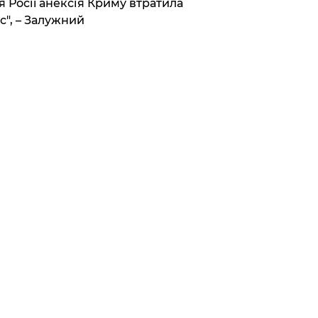
я Росії анексія Криму втратила
с", – Залужний