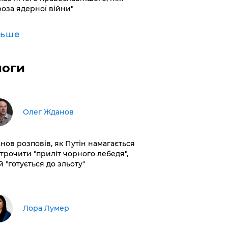
роза ядерної війни"
льше
логи
Олег Жданов
нов розповів, як Путін намагається
строчити "приліт чорного лебедя",
 "готується до зльоту"
​Лора Лумер