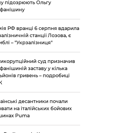
у підозрюють Ольгу
ефанішину
ія РФ вранці 6 серпня вдарила
залізничній станції Лозова, є
иблі – "Укрзалізниця"
икорупційний суд призначив
фанішиній заставу у кілька
ьйонів гривень – подробиці
К
аїнські десантники почали
вати на італійських бойових
шинах Puma