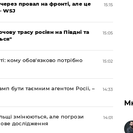
 через провал на фронті, але це
15:15
– WSJ
чову трасу росіян на Півдні та
15:05
ься"
і: кому обов'язково потрібно
15:02
амп бути таємним агентом Росії, –
14:33
М
ольщі змінюються, але погрози
14:01
нове дослідження