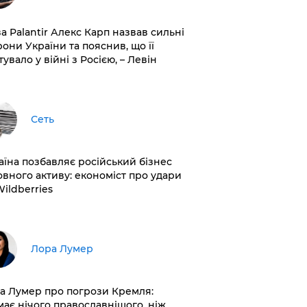
ва Palantir Алекс Карп назвав сильні
рони України та пояснив, що її
увало у війні з Росією, – Левін
Сеть
раїна позбавляє російський бізнес
овного активу: економіст про удари
Wildberries
​Лора Лумер
а Лумер про погрози Кремля:
має нічого православнішого, ніж