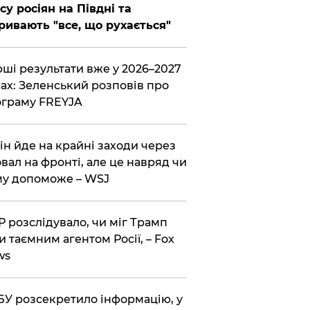
су росіян на Півдні та
ривають "все, що рухається"
ші результати вже у 2026–2027
ах: Зеленський розповів про
граму FREYJA
ін йде на крайні заходи через
вал на фронті, але це навряд чи
у допоможе – WSJ
 розслідувало, чи міг Трамп
и таємним агентом Росії, – Fox
ws
У розсекретило інформацію, у