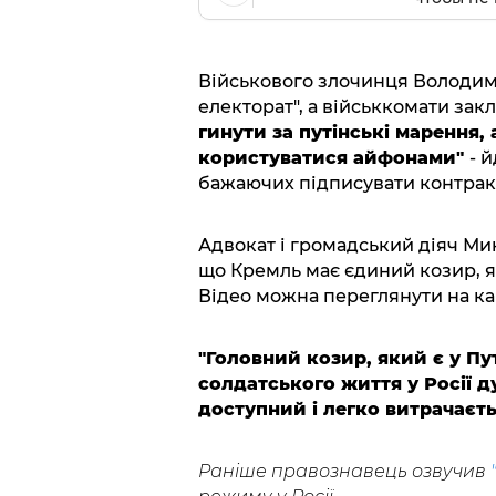
Військового злочинця Володим
електорат", а військкомати зак
гинути за путінські марення,
користуватися айфонами"
- 
бажаючих підписувати контракт 
Адвокат і громадський діяч Мик
що Кремль має єдиний козир, я
Відео можна переглянути на к
"Головний козир, який є у Пут
солдатського життя у Росії
доступний і легко витрачаєть
Раніше правознавець озвучив