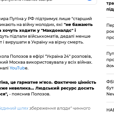
тра
під
ира Путіна у РФ підтримує лише "старший
ликають на війну молодих, які
"не бажають
Пер
 а хочуть ходити у "Макдоналдс" і
рок
йдуть підпали військкоматів, дедалі менше
про
і вирушати в Україну на вірну смерть.
Пут
ола Полозов в ефірі "Україна 24" розповів,
про
кий Москва використовувала у всіх війнах.
йом
аналі
YouTub
e.
ФБР
іна, це гарматне м'ясо. Фактично цінність
бут
 дуже невелика… Людський ресурс досить
ся",
- пояснив Полозов.
Ne
"єдиний шлях
збереження влади" чинного
НАБ