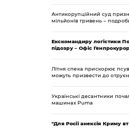
Антикорупційний суд призна
мільйонів гривень – подро
Екскомандиру логістики По
підозру – Офіс Генпрокуро
Літня спека прискорює псув
можуть призвести до отру
Українські десантники поча
машинах Puma
"Для Росії анексія Криму в