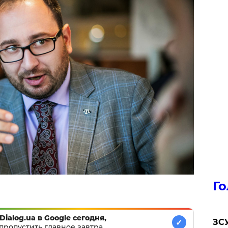
Го
Dialog.ua в Google сегодня,
ЗСУ
✓
пропустить главное завтра.