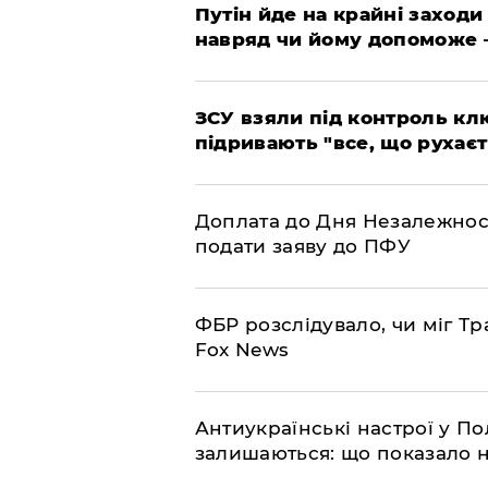
Путін йде на крайні заходи
навряд чи йому допоможе 
ЗСУ взяли під контроль клю
підривають "все, що рухаєт
Доплата до Дня Незалежност
подати заяву до ПФУ
ФБР розслідувало, чи міг Тр
Fox News
Антиукраїнські настрої у П
залишаються: що показало 