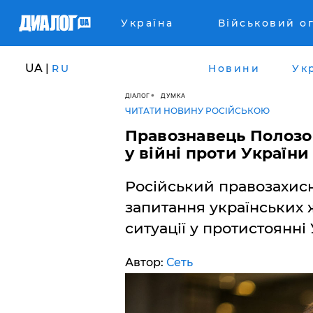
Україна
Військовий о
UA |
RU
Новини
Ук
ДІАЛОГ
ДУМКА
ЧИТАТИ НОВИНУ РОСІЙСЬКОЮ
Правознавець Полозо
у війні проти України
Російський правозахисн
запитання українських 
ситуації у протистоянні 
Автор:
Сеть