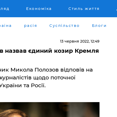
гляд
Економіка
Стиль життя
раїна
расія
Суспільство
Блоги
13 червня 2022, 12:49
в назвав єдиний козир Кремля
ик Микола Полозов відповів на
журналістів щодо поточної
України та Росії.