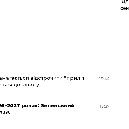
"Дл
сен
амагається відстрочити "приліт
15:44
ться до зльоту"
26–2027 роках: Зеленський
15:27
EYJA