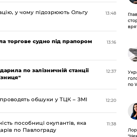
цію, у чому підозрюють Ольгу
13:48
Гла
сто
врят
ла торгове судно під прапором
13:16
дарила по залізничній станції
12:37
​Ук
ізниця"
гол
по 
 проводять обшуки у ТЦК – ЗМІ
12:20
ість пособниці окупантів, яка
11:38
арів по Павлограду
Лор
"Не