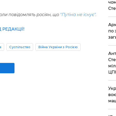
чом
Ст
оли повідомлять росіян, що
"Путіна не існує"
.
Арм
РЕДАКЦІЇ!
по 
заг
а
Суспільство
Війна України з Росією
Ант
Сте
міл
ЦП
Укр
вою
ма