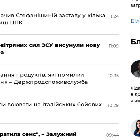
заг
чив Стефанішиній заставу у кілька
11:24
Бі
биці ЦПК
Б
вітряних сил ЗСУ висунули нову
11:09
ра
ання продуктів: які помилки
10:35
єння – Держпродспоживслужба
Жда
від
який
ли воювати на італійських бойових
10:29
тратила сенс", – Залужний
09:44