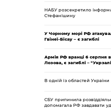
НАБУ розсекретило інформа
Стефанішину
У Чорному морі РФ атакува
Гвінеї-Бісау – є загиблі
Армія РФ вранці 6 серпня в
Лозова, є загиблі – "Укрзал
В одній із областей України
СБУ припинила розвіддіяльн
допомагала РФ завдавати уд