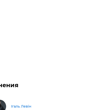
нения
Ігаль Левін