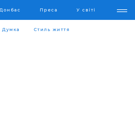
Донбас
Преса
У світі
Думка
Стиль життя