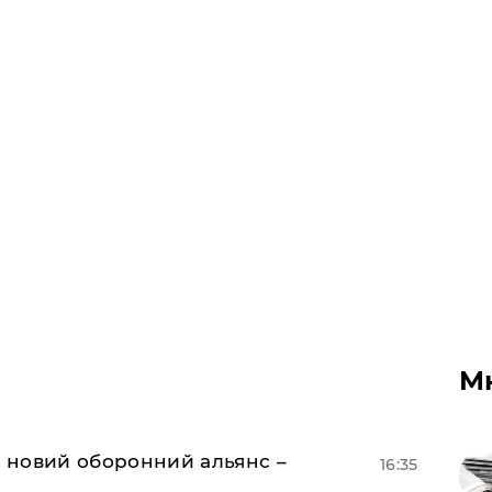
М
я новий оборонний альянс –
16:35