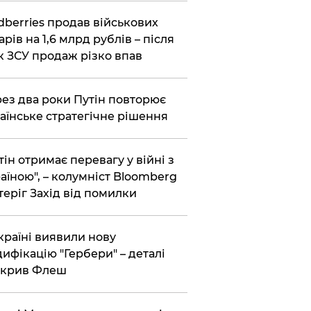
dberries продав військових
арів на 1,6 млрд рублів – після
к ЗСУ продаж різко впав
ез два роки Путін повторює
аїнське стратегічне рішення
тін отримає перевагу у війні з
аїною", – колумніст Bloomberg
теріг Захід від помилки
країні виявили нову
ифікацію "Гербери" – деталі
зкрив Флеш