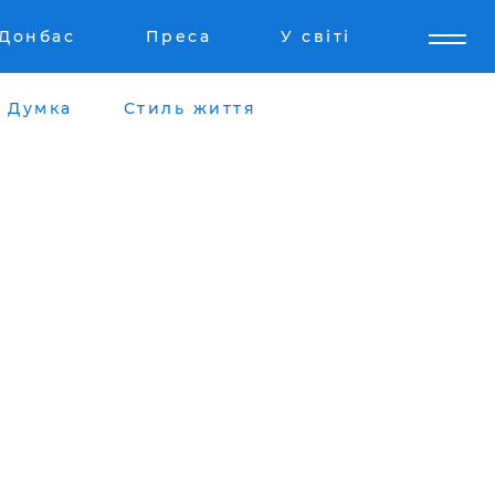
Донбас
Преса
У світі
Думка
Стиль життя