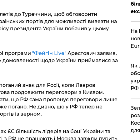
біл
екс
летів до Туреччини, щоб обговорити
аїнських портів для можливості вивезти на
ісу президента України побачив у цьому
На 
нов
Eu
ірі програми
"Фейгін Live"
Арестович заявив,
сь домовленості щодо України приймалися за
Як 
обс
укр
оганий знак для Росії, коли Лавров
РФ
това продовжити переговори з Києвом.
ати, що РФ сама пропонує переговори лише
уже погано. Не дивно, що у РФ тепер не
Зел
ртів із зерном.
роз
Кос
дл
х ЄС більшість лідерів на боці України та
ті з РФ не працюють і Москва завжди дурить.