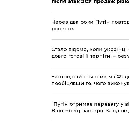
після атак ЗСУ продаж різк
Через два роки Путін повто
рішення
Стало відомо, коли українці
довго готові її терпіти, – р
Загородній пояснив, як Фед
пообіцявши те, чого викону
"Путін отримає перевагу у ві
Bloomberg застеріг Захід ві