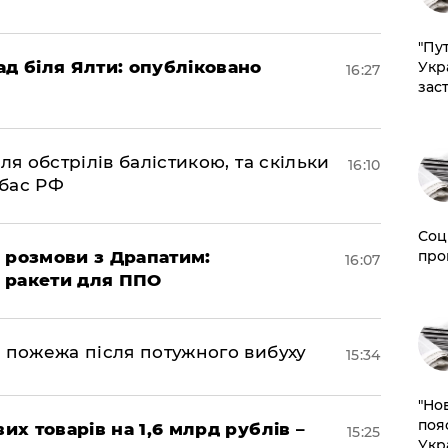
"Пут
ад біля Ялти: опубліковано
Укр
16:27
зас
ля обстрілів балістикою, та скільки
16:10
нбас РФ
Соц
про
 розмови з Драпатим:
16:07
і ракети для ППО
 пожежа після потужного вибуху
15:34
"Но
поя
их товарів на 1,6 млрд рублів –
15:25
Укр