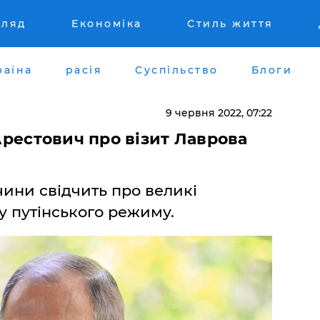
гляд
Економіка
Стиль життя
раїна
расія
Суспільство
Блоги
9 червня 2022, 07:22
 Арестович про візит Лаврова
чини свідчить про великі
 путінського режиму.