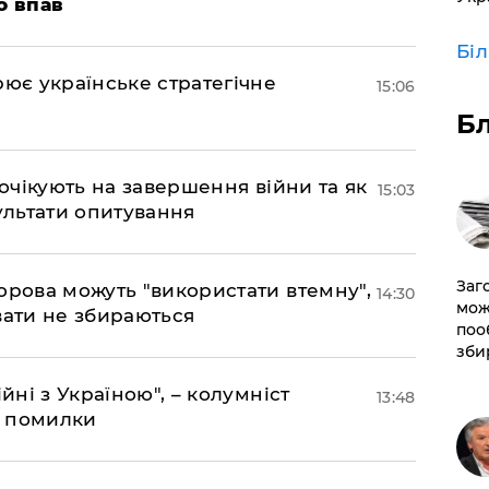
о впав
Бі
рює українське стратегічне
15:06
Б
 очікують на завершення війни та як
15:03
езультати опитування
Заг
орова можуть "використати втемну",
14:30
мож
вати не збираються
поо
зби
йні з Україною", – колумніст
13:48
д помилки