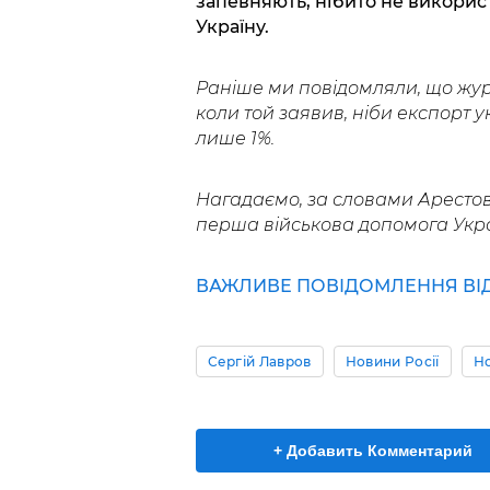
запевняють, нібито не викорис
Україну.
Раніше ми повідомляли, що жу
коли той заявив, ніби експорт у
лише 1%.
Нагадаємо, за словами Арестов
перша військова допомога Укра
ВАЖЛИВЕ ПОВІДОМЛЕННЯ ВІД 
Сергій Лавров
Новини Росії
Но
+ Добавить Комментарий