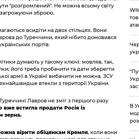
ти "розгромлений". Не можна всьому світу
Wil
о загрожуючи зброєю.
тов
ата
амагаються всидіти на двох стільцях. Вони
врова до Туреччини, який нібито домовився
Чер
країнських портів.
укр
літики думають у такому ключі: мовляв, так,
лки; його треба пробачити та дати зберегти
"Пу
кої армії в Україні вибачити не можна. ЗСУ
Укр
якнайшвидше втекли з території України.
зас
Туреччині Лавров не зміг з першого разу
В У
 вже встигла продати Росія із
мод
м зерна.
ро
можна вірити обіцянкам Кремля
, коли вони