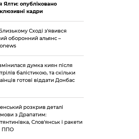
я Ялти: опубліковано
клюзивні кадри
Близькому Сході з'явився
ий оборонний альянс –
ronews
змінилася думка киян після
трілів балістикою, та скільки
аїнців готові віддати Донбас
енський розкрив деталі
мови з Драпатим:
тянтинівка, Слов'янськ і ракети
я ППО