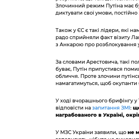
Злочинний режим Путіна має бу
диктувати свої умови, постійн
Також у ЄС є такі лідери, які н
радо сприйняли факт візиту Ла
з Анкарою про розблокування у
За словами Арестовича, такі по
буває, Путін припустився поми
обличчя. Проте злочини путінсь
намагатимуться, щоб окупанти 
У ході вчорашнього брифінгу у 
відповісти на
запитання ЗМІ
:
що
награбованого в Україні, окрі
У МЗС України заявили, що
не 