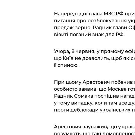
Напередодні глава МЗС РФ при
питання про розблокування укр
продаж зерно. Радник глави Оф
візиті поганий знак для РФ.
Учора, 8 червня, у прямому еф
що Київ не дозволить, щоб які
її спиною.
При цьому Арестович побачив п
особисто заявив, що Москва го
Радник Єрмака поспішив нагад
у тому випадку, коли там все д
проти деблокади українських по
Арестович зауважив, що у країна
розуміють, що такі домовленос