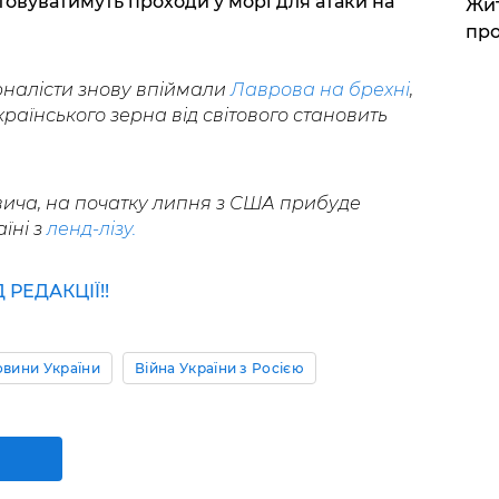
товуватимуть проходи у морі для атаки на
Жит
про
рналісти знову впіймали
Лаврова на брехні
,
країнського зерна від світового становить
ича, на початку липня з США прибуде
їні з
ленд-лізу.
РЕДАКЦІЇ!!
вини України
Війна України з Росією