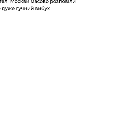
елі Москви масово розповіли
 дуже гучний вибух