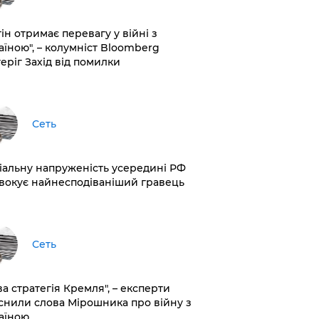
ін отримає перевагу у війні з
аїною", – колумніст Bloomberg
теріг Захід від помилки
Сеть
іальну напруженість усередині РФ
вокує найнесподіваніший гравець
Сеть
ва стратегія Кремля", – експерти
снили слова Мірошника про війну з
аїною