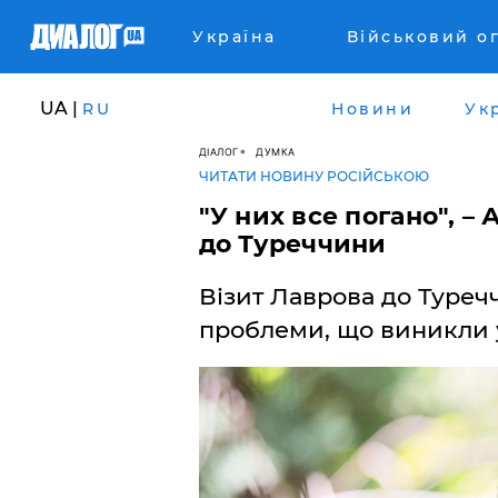
Україна
Військовий о
UA |
RU
Новини
Ук
ДІАЛОГ
ДУМКА
ЧИТАТИ НОВИНУ РОСІЙСЬКОЮ
"У них все погано", –
до Туреччини
Візит Лаврова до Туреч
проблеми, що виникли у