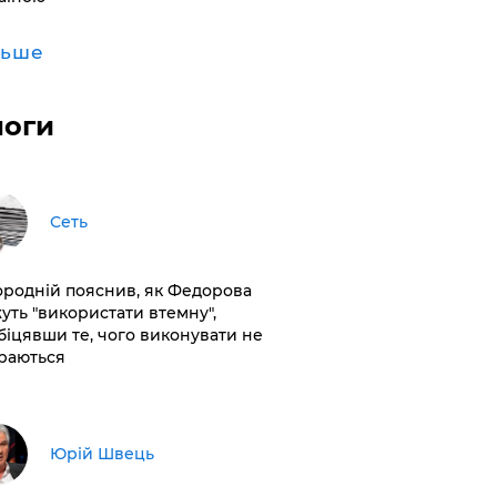
льше
логи
Сеть
ородній пояснив, як Федорова
уть "використати втемну",
біцявши те, чого виконувати не
раються
Юрій Швець