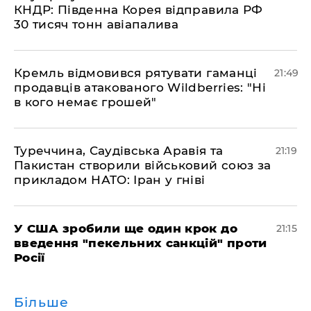
КНДР: Південна Корея відправила РФ
30 тисяч тонн авіапалива
​Кремль відмовився рятувати гаманці
21:49
продавців атакованого Wildberries: "Ні
в кого немає грошей"
​Туреччина, Саудівська Аравія та
21:19
Пакистан створили військовий союз за
прикладом НАТО: Іран у гніві
​У США зробили ще один крок до
21:15
введення "пекельних санкцій" проти
Росії
Більше