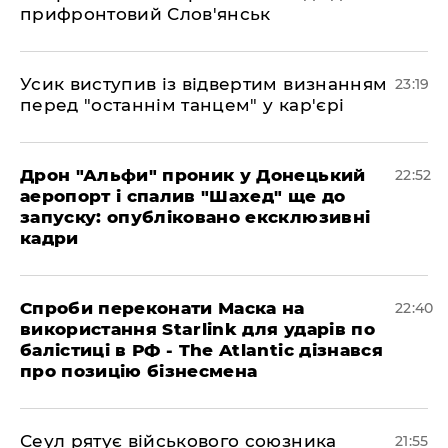
прифронтовий Слов'янськ
​Усик виступив із відвертим визнанням
23:19
перед "останнім танцем" у кар'єрі
​Дрон "Альфи" проник у Донецький
22:52
аеропорт і спалив "Шахед" ще до
запуску: опубліковано ексклюзивні
кадри
​Спроби переконати Маска на
22:40
використання Starlink для ударів по
балістиці в РФ - The Atlantic дізнався
про позицію бізнесмена
​Сеул рятує військового союзника
21:55