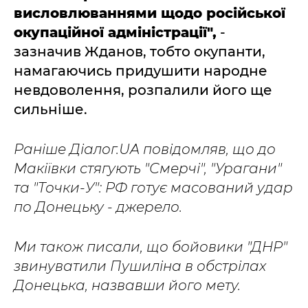
висловлюваннями щодо російської
окупаційної адміністрації",
-
зазначив Жданов, тобто окупанти,
намагаючись придушити народне
невдоволення, розпалили його ще
сильніше.
Раніше Діалог.UA повідомляв, що до
Макіївки стягують "Смерчі", "Урагани"
та "Точки-У": РФ готує масований удар
по Донецьку - джерело.
Ми також писали, що бойовики "ДНР"
звинуватили Пушиліна в обстрілах
Донецька, назвавши його мету.