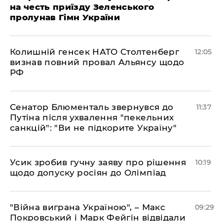
на честь приїзду Зеленського
пролунав Гімн України
Колишній генсек НАТО Столтенберг
12:05
визнав повний провал Альянсу щодо
РФ
Сенатор Блюменталь звернувся до
11:37
Путіна після ухвалення "пекельних
санкцій": "Ви не підкорите Україну"
Усик зробив гучну заяву про рішення
10:19
щодо допуску росіян до Олімпіад
"Війна виграна Україною", – Макс
09:29
Покровський і Марк Фейгін відвідали