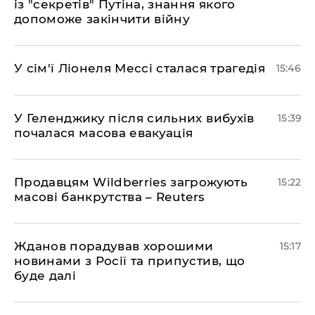
із "секретів" Путіна, знання якого
допоможе закінчити війну
У сім'ї Ліонеля Мессі сталася трагедія
15:46
У Геленджику після сильних вибухів
15:39
почалася масова евакуація
Продавцям Wildberries загрожують
15:22
масові банкрутства – Reuters
Жданов порадував хорошими
15:17
новинами з Росії та припустив, що
буде далі