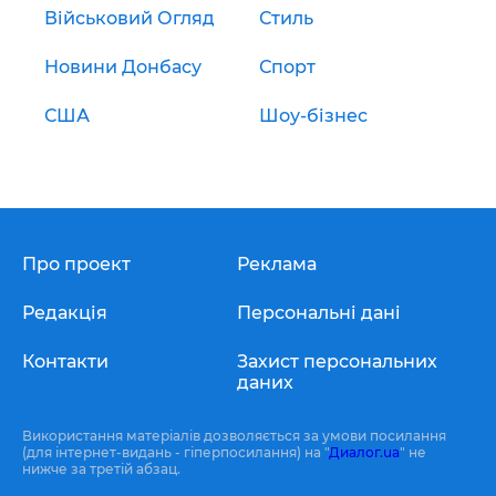
Військовий Огляд
Стиль
Новини Донбасу
Спорт
США
Шоу-бізнес
Про проект
Реклама
Редакція
Персональні дані
Контакти
Захист персональних
даних
Використання матеріалів дозволяється за умови посилання
(для інтернет-видань - гіперпосилання) на "
Диалог.ua
" не
нижче за третій абзац.