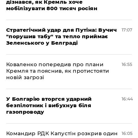
дізнався, як Кремль хоче
мобілізувати 800 тисяч росіян
Стратегічний удар для Путіна: Вучич
17:07
"порушив табу" та тепло приймає
Зеленського у Белграді
Коваленко попередив про плани
16:55
Кремля та пояснив, як протистояти
новій загрозі
У Болгарію вторгся ударний
16:44
безпілотник і вибухнув біля
газопроводу
Командир РДК Капустін розкрив один
16:05