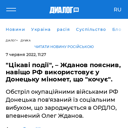
RU
Новини
Україна
расія
Суспільство
Блоги
ДІАЛОГ
ДУМКА
ЧИТАТИ НОВИНУ РОСІЙСЬКОЮ
7 червня 2022, 11:27
"Цікаві події", – Жданов пояснив,
навіщо РФ використовує у
Донецьку міномет, що "кочує".
Обстріл окупаційними військами РФ
Донецька пов'язаний із соціальним
вибухом, що зароджується в ОРДЛО,
впевнений Олег Жданов.