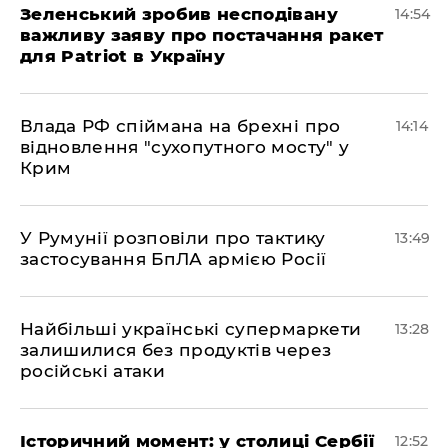
Зеленський зробив несподівану
14:54
важливу заяву про постачання ракет
для Patriot в Україну
Влада РФ спіймана на брехні про
14:14
відновлення "сухопутного мосту" у
Крим
У Румунії розповіли про тактику
13:49
застосування БпЛА армією Росії
Найбільші українські супермаркети
13:28
залишилися без продуктів через
російські атаки
Історичний момент: у столиці Сербії
12:52