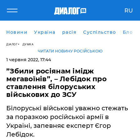
RU
Новини
Україна
расія
Суспільство
Блоги
ДІАЛОГ
ДУМКА
ЧИТАТИ НОВИНУ РОСІЙСЬКОЮ
1 червня 2022, 17:44
”Збили росіянам імідж
мегавоїнів”, – Лебідок про
ставлення білоруських
військових до ЗСУ
Білоруські військові уважно стежать
за поразкою російської армії в
Україні, запевняє експерт Єгор
Лебідок.