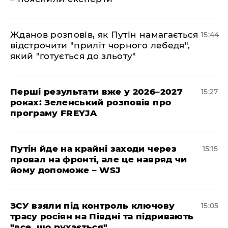
Жданов розповів, як Путін намагається
15:44
відстрочити "приліт чорного лебедя",
який "готується до зльоту"
Перші результати вже у 2026–2027
15:27
роках: Зеленський розповів про
програму FREYJA
Путін йде на крайні заходи через
15:15
провал на фронті, але це навряд чи
йому допоможе – WSJ
ЗСУ взяли під контроль ключову
15:05
трасу росіян на Півдні та підривають
"все, що рухається"