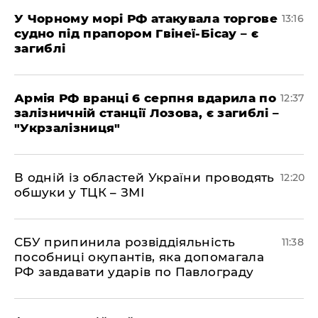
У Чорному морі РФ атакувала торгове
13:16
судно під прапором Гвінеї-Бісау – є
загиблі
Армія РФ вранці 6 серпня вдарила по
12:37
залізничній станції Лозова, є загиблі –
"Укрзалізниця"
В одній із областей України проводять
12:20
обшуки у ТЦК – ЗМІ
СБУ припинила розвіддіяльність
11:38
пособниці окупантів, яка допомагала
РФ завдавати ударів по Павлограду