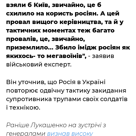
взяли б Київ, звичайно, це б
схилило на користь росіян. А цей
провал вищого керівництва, та й у
тактичних моментах теж багато
провалів, це, звичайно,
приземлило... Збило імідж росіян як
якихось- то мегавоїнів",
- заявив
військовий експерт.
Він уточнив, що Росія в Україні
повторює одвічну тактику закидання
супротивника трупами своїх солдатів
і технікою.
Раніше Лукашенко на зустрічі з
генералами
визнав високу