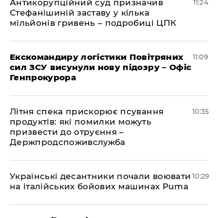
Антикорупційний суд призначив
11:24
Стефанішиній заставу у кілька
мільйонів гривень – подробиці ЦПК
Екскомандиру логістики Повітряних
11:09
сил ЗСУ висунули нову підозру – Офіс
Генпрокурора
Літня спека прискорює псування
10:35
продуктів: які помилки можуть
призвести до отруєння –
Держпродспоживслужба
Українські десантники почали воювати
10:29
на італійських бойових машинах Puma