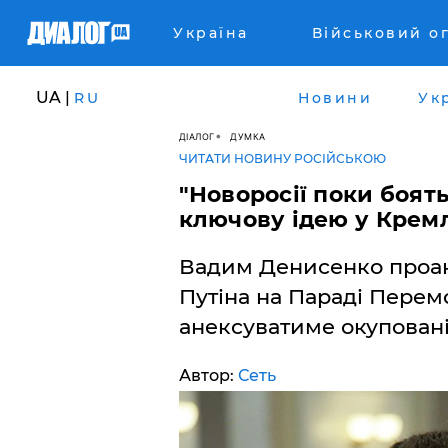
Україна
Військовий о
UA |
RU
Новини
Ук
ДІАЛОГ
ДУМКА
ЧИТАТИ НОВИНУ РОСІЙСЬКОЮ
"Новоросії поки боят
ключову ідею у Крем
Вадим Денисенко проан
Путіна на Параді Перем
анексуватиме окуповані
Автор:
Сеть