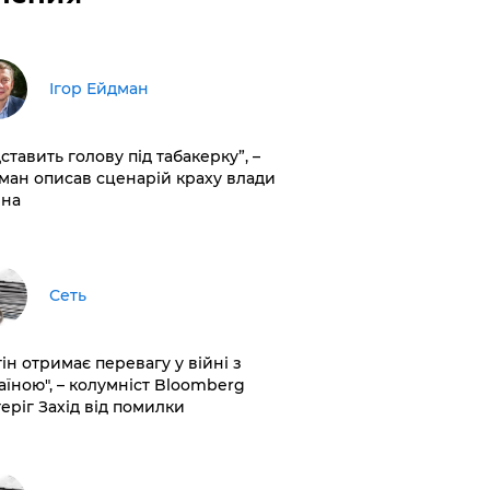
Ігор Ейдман
дставить голову під табакерку”, –
ман описав сценарій краху влади
іна
Сеть
ін отримає перевагу у війні з
аїною", – колумніст Bloomberg
теріг Захід від помилки