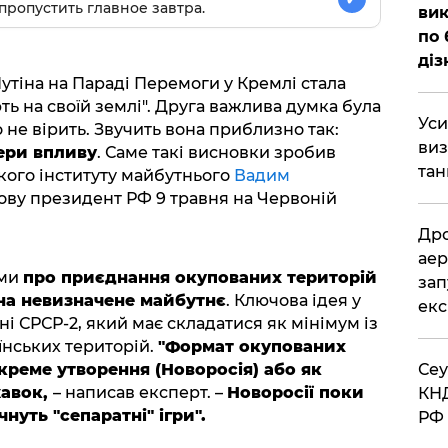
пропустить главное завтра.
вик
по 
діз
тіна на Параді Перемоги у Кремлі стала
ть на своїй землі". Друга важлива думка була
​Ус
 не вірить. Звучить вона приблизно так:
виз
ери впливу
. Саме такі висновки зробив
тан
кого інституту майбутнього
Вадим
ову президент РФ 9 травня на Червоній
​Др
аер
уми
про приєднання окупованих територій
зап
на невизначене майбутнє
. Ключова ідея у
екс
ні СРСР-2, який має складатися як мінімум із
їнських територій.
"Формат окупованих
креме утворення (Новоросія) або як
​Се
жавок,
– написав експерт. –
Новоросії поки
КНД
нуть "сепаратні" ігри".
РФ 