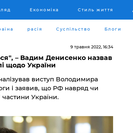
гляд
Економіка
Стиль життя
раїна
расія
Суспільство
Блоги
9 травня 2022, 16:34
ься", – Вадим Денисенко назвав
лі щодо України
алізував виступ Володимира
оги і заявив, що РФ навряд чи
 частини України.