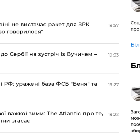
Соц
аїні не вистачає ракет для ЗРК
19:57
про
во говорилося"
Бі
о Сербії на зустріч із Вучичем –
19:33
Б
лі РФ: уражені база ФСБ "Беня" та
19:27
Заг
ої важкої зими: The Atlantic про те,
19:22
мож
їни згасає
поо
зби