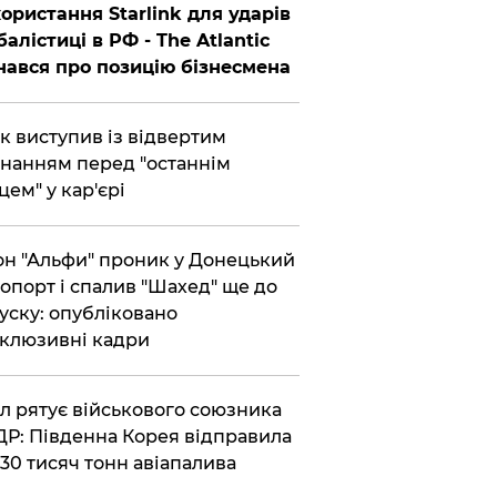
ористання Starlink для ударів
балістиці в РФ - The Atlantic
нався про позицію бізнесмена
ик виступив із відвертим
нанням перед "останнім
цем" у кар'єрі
он "Альфи" проник у Донецький
опорт і спалив "Шахед" ще до
уску: опубліковано
клюзивні кадри
ул рятує військового союзника
Р: Південна Корея відправила
30 тисяч тонн авіапалива