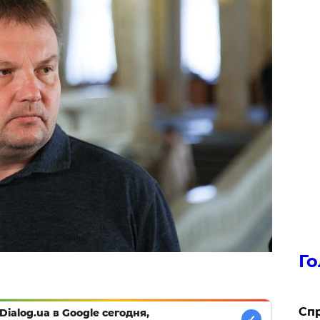
Го
​Сп
Dialog.ua в Google сегодня,
✓