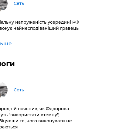
Сеть
іальну напруженість усередині РФ
вокує найнесподіваніший гравець
льше
логи
Сеть
ородній пояснив, як Федорова
уть "використати втемну",
біцявши те, чого виконувати не
раються