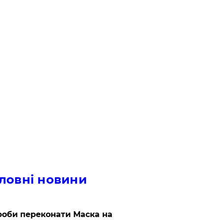
ловні новини
роби переконати Маска на