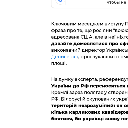
чтобы не 
Ключовим меседжем виступу Пу
фраза про те, що росіяни "воюю
адресована США, але в неї ніхто
давайте домовлятися про сф
виконавчий директор Українсь
Денисенко
, прослухавши пром
площі.
На думку експерта, референд
України до РФ переносяться 
Кремлі зараз полягає у створен
РФ, Білорусі й окупованих укра
територій незрозумілий: як о
кілька карликових квазідер
боятися, бо українці знову поч