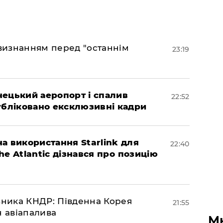
 визнанням перед "останнім
23:19
нецький аеропорт і спалив
22:52
убліковано ексклюзивні кадри
а використання Starlink для
22:40
The Atlantic дізнався про позицію
юзника КНДР: Південна Корея
21:55
н авіапалива
М