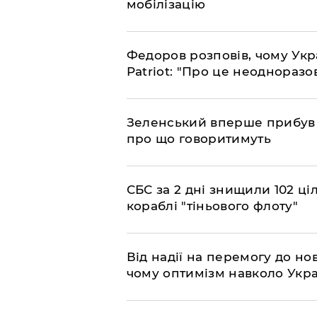
мобілізацію
​Федоров розповів, чому Укр
Patriot: "Про це неодноразо
​Зеленський вперше прибув д
про що говоритимуть
​СБС за 2 дні знищили 102 ці
кораблі "тіньового флоту"
​Від надії на перемогу до нов
чому оптимізм навколо Укра