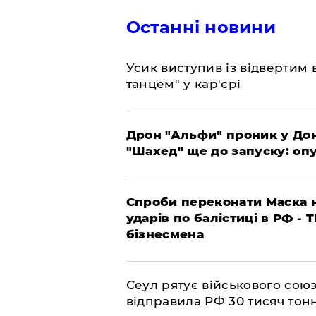
Останні новини
​Усик виступив із відвертим
танцем" у кар'єрі
​Дрон "Альфи" проник у До
"Шахед" ще до запуску: оп
​Спроби переконати Маска н
ударів по балістиці в РФ - 
бізнесмена
​Сеул рятує військового со
відправила РФ 30 тисяч тон