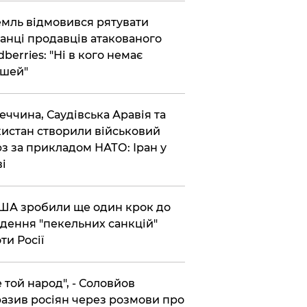
емль відмовився рятувати
анці продавців атакованого
dberries: "Ні в кого немає
шей"
реччина, Саудівська Аравія та
истан створили військовий
з за прикладом НАТО: Іран у
ві
США зробили ще один крок до
дення "пекельних санкцій"
ти Росії
Не той народ", - Соловйов
азив росіян через розмови про