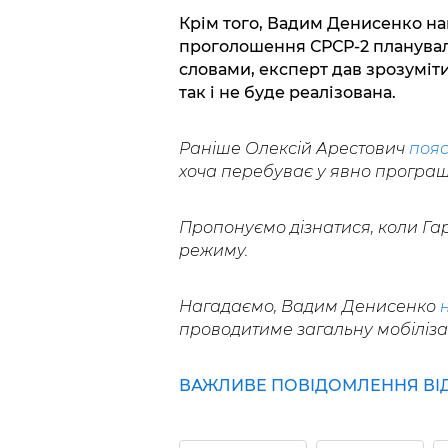
Крім того, Вадим Денисенко на
проголошення СРСР-2 планувал
словами, експерт дав зрозуміти
так і не буде реалізована.
Раніше Олексій Арестович
поя
хоча перебуває у явно програ
Пропонуємо дізнатися, коли Га
режиму.
Нагадаємо, Вадим Денисенко
проводитиме загальну мобіліза
ВАЖЛИВЕ ПОВІДОМЛЕННЯ ВІД 