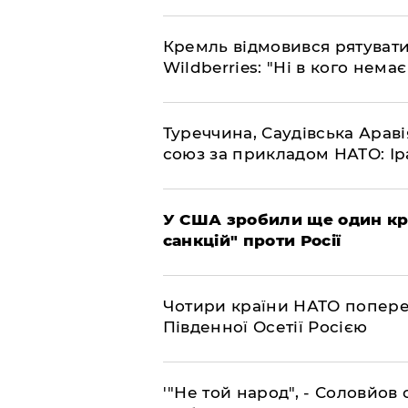
​Кремль відмовився рятуват
Wildberries: "Ні в кого нема
​Туреччина, Саудівська Арав
союз за прикладом НАТО: Іра
​У США зробили ще один к
санкцій" проти Росії
​Чотири країни НАТО попере
Південної Осетії Росією
​'"Не той народ", - Соловйо