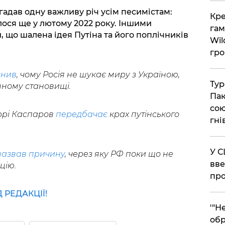
гадав одну важливу річ усім песимістам:
​Кр
ося ще у лютому 2022 року. Іншими
гам
, що шалена ідея Путіна та його поплічників
Wil
гро
снив
, чому Росія не шукає миру з Україною,
​Ту
шному становищі.
Пак
сою
ррі Каспаров
передбачає
крах путінського
гні
​У 
назвав причину
, через яку РФ поки що не
вве
цію.
про
РЕДАКЦІЇ!
​'"
обр