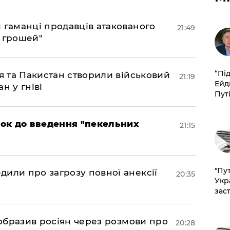
и гаманці продавців атакованого
21:49
є грошей"
​“Пі
ія та Пакистан створили військовий
21:19
Ейд
н у гніві
Пут
рок до введення "пекельних
21:15
"Пут
дили про загрозу повної анексії
20:35
Укр
зас
в образив росіян через розмови про
20:28