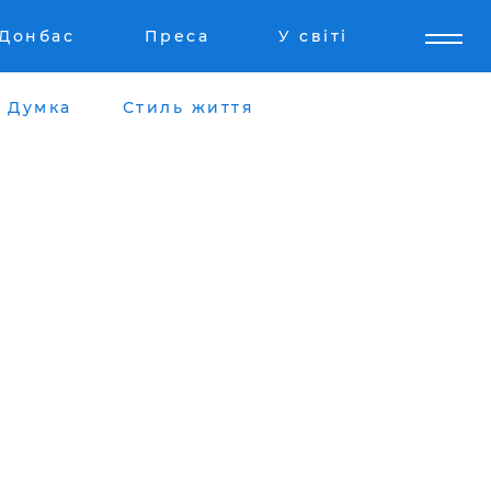
Донбас
Преса
У світі
Думка
Стиль життя