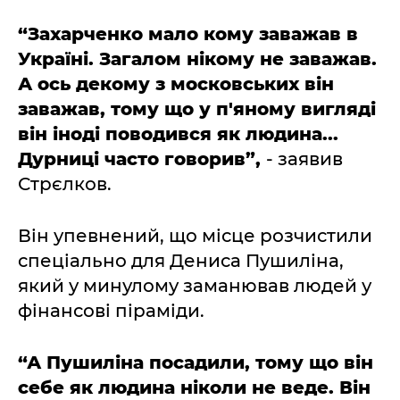
“Захарченко мало кому заважав в
Україні. Загалом нікому не заважав.
А ось декому з московських він
заважав, тому що у п'яному вигляді
він іноді поводився як людина...
Дурниці часто говорив”,
- заявив
Стрєлков.
Він упевнений, що місце розчистили
спеціально для Дениса Пушиліна,
який у минулому заманював людей у
фінансові піраміди.
“А Пушиліна посадили, тому що він
себе як людина ніколи не веде. Він