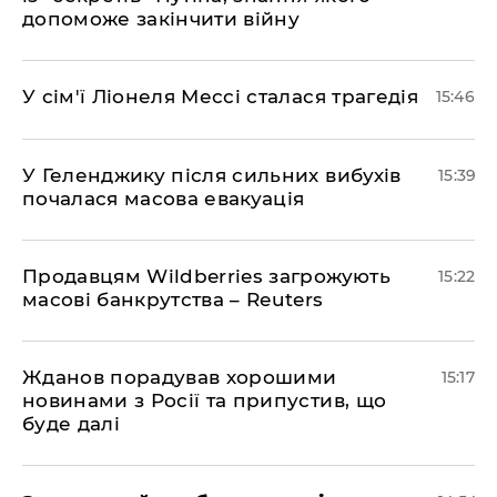
допоможе закінчити війну
У сім'ї Ліонеля Мессі сталася трагедія
15:46
У Геленджику після сильних вибухів
15:39
почалася масова евакуація
Продавцям Wildberries загрожують
15:22
масові банкрутства – Reuters
Жданов порадував хорошими
15:17
новинами з Росії та припустив, що
буде далі