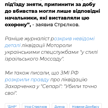
під'їзду зняти, припинити за добу
до вбивства могли лише відповідні
начальники, які виставляли цю
охорону”,
- заявив Стрєлков.
Раніше журналіст р
озкрив невідомі
деталі
ліквідації Мотороли
українськими спецслужбами "у стилі
ізраїльського Моссаду".
Ми також писали, що ЗМІ РФ
розкрили правду
про ліквідацію
Захарченка у "Сепарі": "Убили точно
свої".
"ДНР"
Ігор Стрєлков
Думка
Новини Донбасу