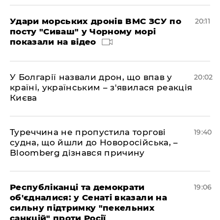
Удари морських дронів ВМС ЗСУ по
20:11
посту "Сиваш" у Чорному морі
показали на відео
У Болгарії назвали дрон, що впав у
20:02
країні, українським – з'явилася реакція
Києва
Туреччина не пропустила торгові
19:40
судна, що йшли до Новоросійська, –
Bloomberg дізнався причину
Республіканці та демократи
19:06
об'єдналися: у Сенаті вказали на
сильну підтримку "пекельних
санкцій" проти Росії