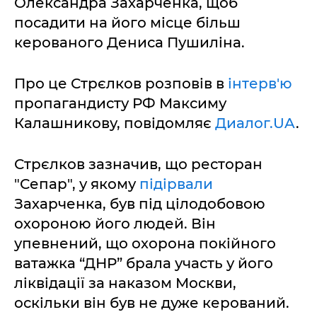
Олександра Захарченка, щоб
посадити на його місце більш
керованого Дениса Пушиліна.
Про це Стрєлков розповів в
інтерв'ю
пропагандисту РФ Максиму
Калашникову, повідомляє
Диалог.UA
.
Стрєлков зазначив, що ресторан
"Сепар", у якому
підірвали
Захарченка, був під цілодобовою
охороною його людей. Він
упевнений, що охорона покійного
ватажка “ДНР” брала участь у його
ліквідації за наказом Москви,
оскільки він був не дуже керований.