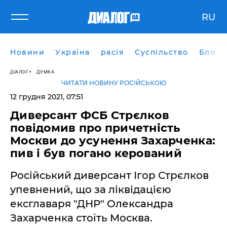
RU
Новини
Україна
расія
Суспільство
Блоги
ДІАЛОГ
ДУМКА
ЧИТАТИ НОВИНУ РОСІЙСЬКОЮ
12 грудня 2021, 07:51
Диверсант ФСБ Стрєлков
повідомив про причетність
Москви до усунення Захарченка:
пив і був погано керований
Російський диверсант Ігор Стрєлков
упевнений, що за ліквідацією
ексглаваря "ДНР" Олександра
Захарченка стоїть Москва.