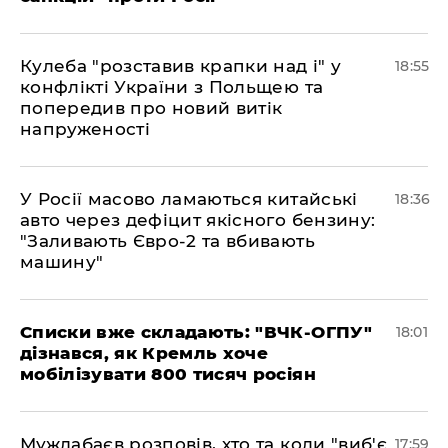
Кулеба "розставив крапки над і" у
18:55
конфлікті України з Польщею та
попередив про новий витік
напруженості
У Росії масово ламаються китайські
18:36
авто через дефіцит якісного бензину:
"Заливають Євро-2 та вбивають
машину"
Списки вже складають: "ВЧК-ОГПУ"
18:01
дізнався, як Кремль хоче
мобілізувати 800 тисяч росіян
Муждабаєв розповів, хто та коли "виб'є
17:59