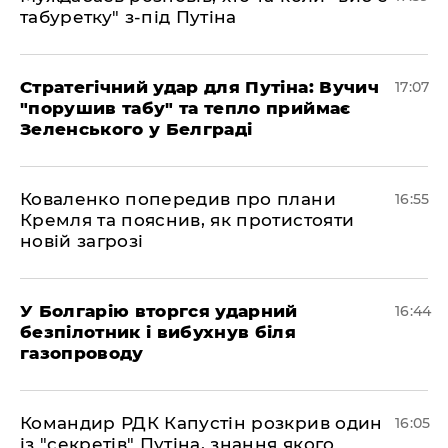
табуретку" з-під Путіна
Стратегічний удар для Путіна: Вучич
17:07
"порушив табу" та тепло приймає
Зеленського у Белграді
Коваленко попередив про плани
16:55
Кремля та пояснив, як протистояти
новій загрозі
У Болгарію вторгся ударний
16:44
безпілотник і вибухнув біля
газопроводу
Командир РДК Капустін розкрив один
16:05
із "секретів" Путіна, знання якого