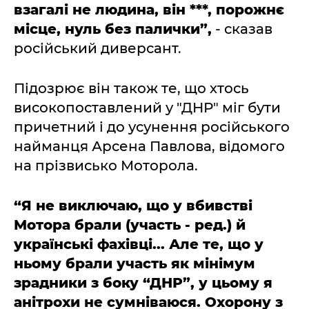
взагалі не людина, він ***, порожнє
місце, нуль без палички”,
- сказав
російський диверсант.
Підозрює він також те, що хтось
високопоставлений у "ДНР" міг бути
причетний і до усунення російського
найманця Арсена Павлова, відомого
на прізвисько Моторола.
“Я не виключаю, що у вбивстві
Мотора брали (участь - ред.) й
українські фахівці... Але те, що у
ньому брали участь як мінімум
зрадники з боку “ДНР”, у цьому я
анітрохи не сумніваюся. Охорону з