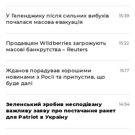
У Геленджику після сильних вибухів
15:39
почалася масова евакуація
Продавцям Wildberries загрожують
15:22
масові банкрутства – Reuters
Жданов порадував хорошими
15:17
новинами з Росії та припустив, що
буде далі
Зеленський зробив несподівану
14:54
важливу заяву про постачання ракет
для Patriot в Україну