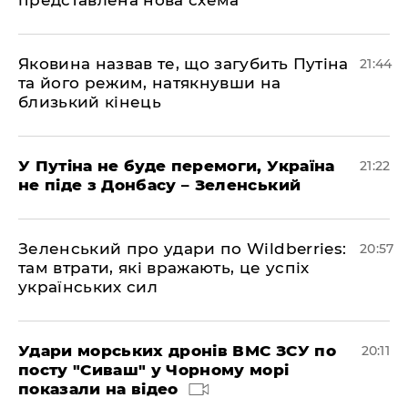
представлена ​​нова схема
Яковина назвав те, що загубить Путіна
21:44
та його режим, натякнувши на
близький кінець
У Путіна не буде перемоги, Україна
21:22
не піде з Донбасу – Зеленський
Зеленський про удари по Wildberries:
20:57
там втрати, які вражають, це успіх
українських сил
Удари морських дронів ВМС ЗСУ по
20:11
посту "Сиваш" у Чорному морі
показали на відео