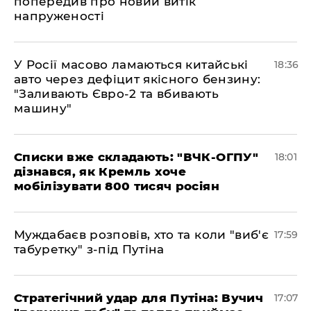
попередив про новий витік
напруженості
У Росії масово ламаються китайські
18:36
авто через дефіцит якісного бензину:
"Заливають Євро-2 та вбивають
машину"
Списки вже складають: "ВЧК-ОГПУ"
18:01
дізнався, як Кремль хоче
мобілізувати 800 тисяч росіян
Муждабаєв розповів, хто та коли "виб'є
17:59
табуретку" з-під Путіна
Стратегічний удар для Путіна: Вучич
17:07