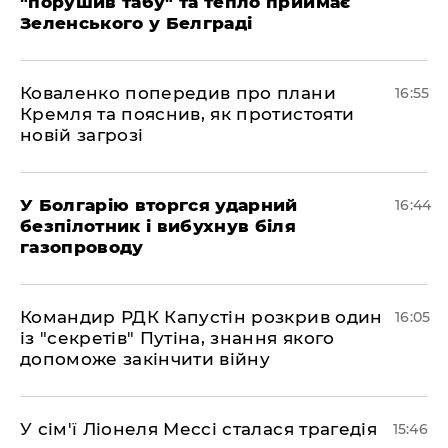
"порушив табу" та тепло приймає
Зеленського у Белграді
Коваленко попередив про плани
16:55
Кремля та пояснив, як протистояти
новій загрозі
У Болгарію вторгся ударний
16:44
безпілотник і вибухнув біля
газопроводу
Командир РДК Капустін розкрив один
16:05
із "секретів" Путіна, знання якого
допоможе закінчити війну
У сім'ї Ліонеля Мессі сталася трагедія
15:46