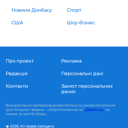
Новини Донбасу
Спорт
США
Шоу-бізнес
Про проект
Реклама
Редакція
Персональні дані
Контакти
Захист персональних
даних
Використання матеріалів дозволяється за умови посилання
(для інтернет-видань - гіперпосилання) на "
Диалог.ua
" не
нижче за третій абзац.
� 2026,
Усі права захищені.