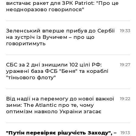
вистачає ракет для ЗРК Patriot: "Про це
неодноразово говорилося"
​Зеленський вперше прибув до Сербії
19:33
на зустріч із Вучичем – про що
говоритимуть
​СБС за 2 дні знищили 102 цілі РФ:
19:27
уражені база ФСБ "Беня" та кораблі
"тіньового флоту"
​Від надії на перемогу до нової важкої
19:22
зими: The Atlantic про те, чому
оптимізм навколо України згасає
​"Путін перевіряє рішучість Заходу", –
19:13