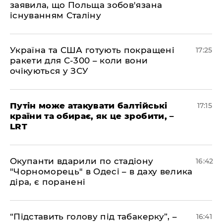
заявила, що Польща зобов'язана
існуванням Сталіну
​Україна та США готують покращені
17:25
ракети для С-300 – коли вони
очікуються у ЗСУ
​Путін може атакувати балтійські
17:15
країни та обирає, як це зробити, –
LRT
​Окупанти вдарили по стадіону
16:42
"Чорноморець" в Одесі – в даху велика
діра, є поранені
​“Підставить голову під табакерку”, –
16:41