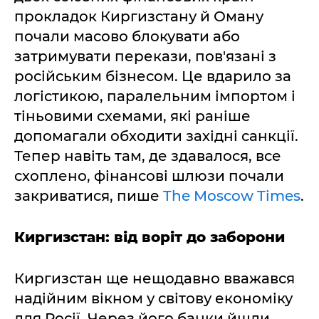
прокладок Киргизстану й Оману
почали масово блокувати або
затримувати перекази, пов'язані з
російським бізнесом. Це вдарило за
логістикою, паралельним імпортом і
тіньовими схемами, які раніше
допомагали обходити західні санкції.
Тепер навіть там, де здавалося, все
схоплено, фінансові шлюзи почали
закриватися, пише
The Moscow Times
.
Киргизстан: від воріт до заборони
Киргизстан ще нещодавно вважався
надійним вікном у світову економіку
для Росії. Через його банки йшли