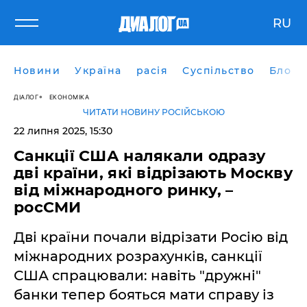
RU
Новини
Україна
расія
Суспільство
Блоги
ДІАЛОГ
ЕКОНОМІКА
ЧИТАТИ НОВИНУ РОСІЙСЬКОЮ
22 липня 2025, 15:30
Санкції США налякали одразу
дві країни, які відрізають Москву
від міжнародного ринку, –
росСМИ
Дві країни почали відрізати Росію від
міжнародних розрахунків, санкції
США спрацювали: навіть "дружні"
банки тепер бояться мати справу із