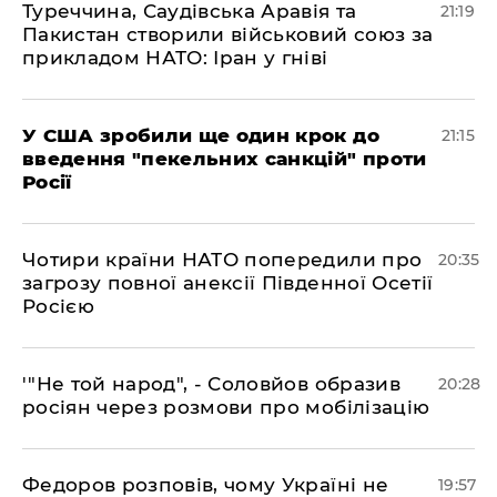
​Туреччина, Саудівська Аравія та
21:19
Пакистан створили військовий союз за
прикладом НАТО: Іран у гніві
​У США зробили ще один крок до
21:15
введення "пекельних санкцій" проти
Росії
​Чотири країни НАТО попередили про
20:35
загрозу повної анексії Південної Осетії
Росією
​'"Не той народ", - Соловйов образив
20:28
росіян через розмови про мобілізацію
​Федоров розповів, чому Україні не
19:57