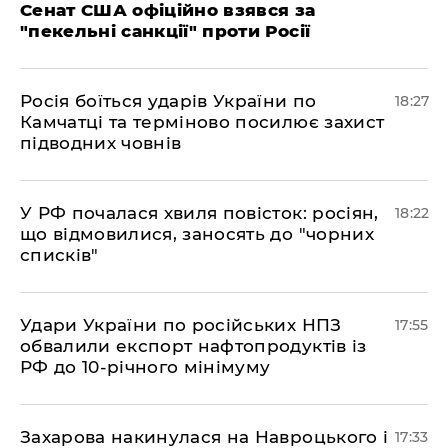
Сенат США офіційно взявся за
"пекельні санкції" проти Росії
​Росія боїться ударів України по
18:27
Камчатці та терміново посилює захист
підводних човнів
​У РФ почалася хвиля повісток: росіян,
18:22
що відмовилися, заносять до "чорних
списків"
​Удари України по російських НПЗ
17:55
обвалили експорт нафтопродуктів із
РФ до 10-річного мінімуму
​Захарова накинулася на Навроцького і
17:33