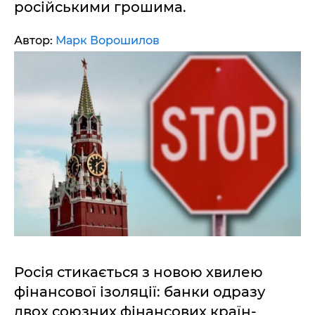
російськими грошима.
Автор:
Марк Ворошилов
Росія стикається з новою хвилею
фінансової ізоляції: банки одразу
двох союзних фінансових країн-