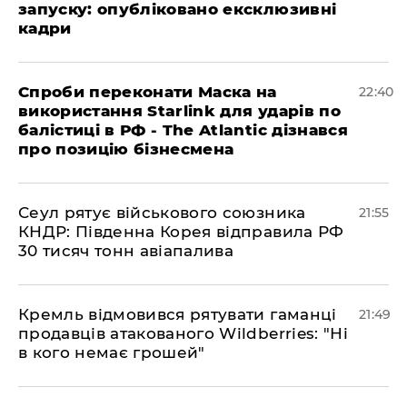
запуску: опубліковано ексклюзивні
кадри
​Спроби переконати Маска на
22:40
використання Starlink для ударів по
балістиці в РФ - The Atlantic дізнався
про позицію бізнесмена
​Сеул рятує військового союзника
21:55
КНДР: Південна Корея відправила РФ
30 тисяч тонн авіапалива
​Кремль відмовився рятувати гаманці
21:49
продавців атакованого Wildberries: "Ні
в кого немає грошей"