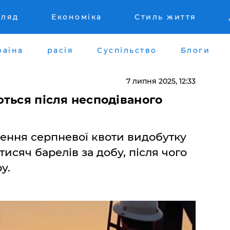
гляд
Економіка
Стиль життя
раїна
расія
Суспільство
Блоги
7 липня 2025, 12:33
ться після несподіваного
ення серпневої квоти видобутку
тисяч барелів за добу, після чого
у.