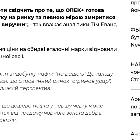
про
и свідчить про те, що ОПЕК+ готова
йом
тку на ринку та певною мірою змиритися
 виручки",
- так вважає аналітики Тім Еванс,
ФБР
бут
Ne
дня ціни на обидві еталонні марки відновили
ної сесії.
НАБ
чом
и видобутку нафти "на радість" Дональду
Ст
ся, що сировинний ринок "стримав удар",
ближчій перспективі.
Арм
, що дешева нафта у першу чергу може
по 
буток від продажу чорного золота добре
заг
ремля.
Ант