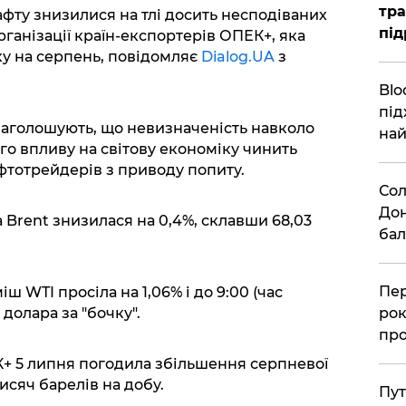
тра
нафту знизилися на тлі досить несподіваних
під
ганізації країн-експортерів ОПЕК+, яка
ку на серпень, повідомляє
Dialog.UA
з
Blo
під
 наголошують, що невизначеність навколо
най
го впливу на світову економіку чинить
фтотрейдерів з приводу попиту.
Сол
Дон
 Brent знизилася на 0,4%, склавши 68,03
бал
Пер
ш WTI просіла на 1,06% і до 9:00 (час
 долара за "бочку".
рок
про
+ 5 липня погодила збільшення серпневої
исяч барелів на добу.
Пут