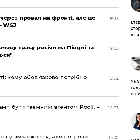
 через провал на фронті, але це
15:15
Гла
– WSJ
сто
врят
чову трасу росіян на Півдні та
15:05
ься"
і: кому обов'язково потрібно
15:02
​Ук
гол
по 
амп бути таємним агентом Росії, –
14:33
ольщі змінюються, але погрози
14:01