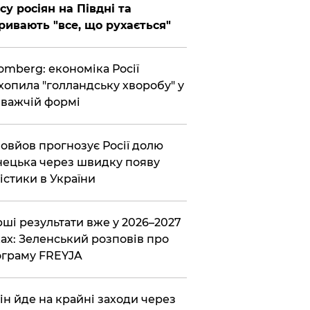
су росіян на Півдні та
ривають "все, що рухається"
omberg: економіка Росії
хопила "голландську хворобу" у
важчій формі
овйов прогнозує Росії долю
ецька через швидку появу
істики в України
ші результати вже у 2026–2027
ах: Зеленський розповів про
граму FREYJA
ін йде на крайні заходи через