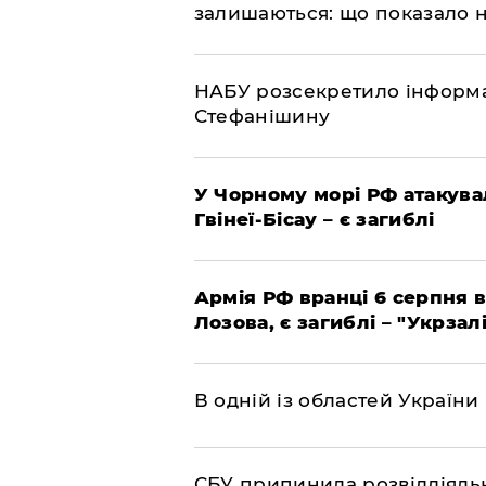
залишаються: що показало 
НАБУ розсекретило інформа
Стефанішину
У Чорному морі РФ атакува
Гвінеї-Бісау – є загиблі
Армія РФ вранці 6 серпня в
Лозова, є загиблі – "Укрзал
В одній із областей України
СБУ припинила розвіддіяльн