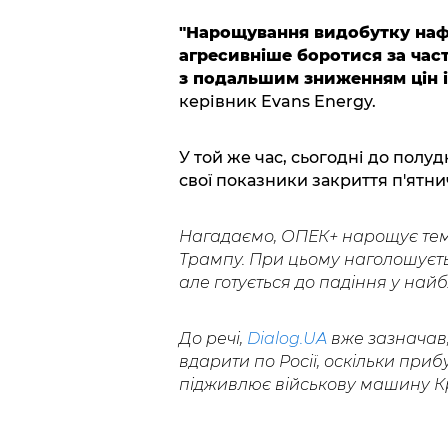
"Нарощування видобутку нафт
агресивніше боротися за час
з подальшим зниженням цін і
керівник Evans Energy.
У той же час, сьогодні до полу
свої показники закриття п'ятнич
Нагадаємо, ОПЕК+ нарощує темп
Трампу. При цьому наголошуєть
але готується до падіння у най
До речі,
Dialog.UA
вже зазначав
вдарити по Росії, оскільки при
підживлює військову машину К