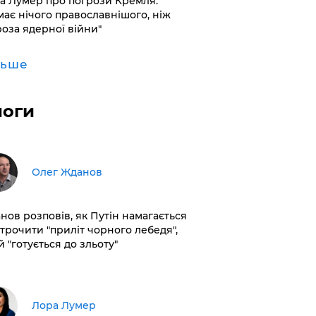
а Лумер про погрози Кремля:
має нічого православнішого, ніж
роза ядерної війни"
льше
логи
Олег Жданов
нов розповів, як Путін намагається
строчити "приліт чорного лебедя",
 "готується до зльоту"
​Лора Лумер