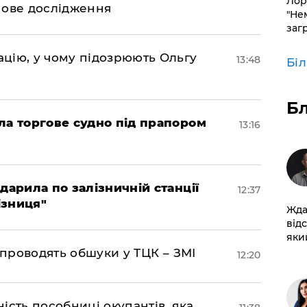
Лор
нове дослідження
"Не
заг
цію, у чому підозрюють Ольгу
13:48
Бі
Б
ла торгове судно під прапором
13:16
дарила по залізничній станції
12:37
ізниця"
Жда
від
який
 проводять обшуки у ТЦК – ЗМІ
12:20
ість пособниці окупантів, яка