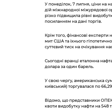
У понеділок, 7 липня, ціни на 
дій міжнародної міжурядової ор
різко підвищила рівні видобут
посиланням на дані торгів.
Крім того, фінансові експерти
мит США та їхнього гіпотетично
суттєвий тиск на очікування на
Сьогодні вранці еталонна нафта
долара за один барель.
У свою чергу, американська сумі
київський) торгувалася по 66,29
Відомо, що представники ОПЕК
квоти видобутку нафти на 548 т