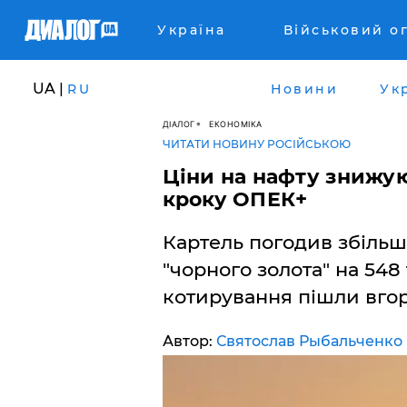
Україна
Військовий о
UA |
RU
Новини
Ук
ДІАЛОГ
ЕКОНОМІКА
ЧИТАТИ НОВИНУ РОСІЙСЬКОЮ
Ціни на нафту знижую
кроку ОПЕК+
Картель погодив збільш
"чорного золота" на 548 
котирування пішли вгор
Автор:
Святослав Рыбальченко