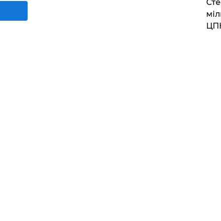
Сте
міл
ЦП