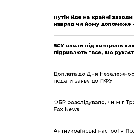
Путін йде на крайні заходи
навряд чи йому допоможе 
ЗСУ взяли під контроль клю
підривають "все, що рухаєт
Доплата до Дня Незалежност
подати заяву до ПФУ
ФБР розслідувало, чи міг Тр
Fox News
Антиукраїнські настрої у П