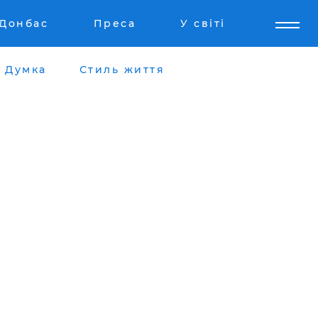
Донбас
Преса
У світі
Думка
Стиль життя