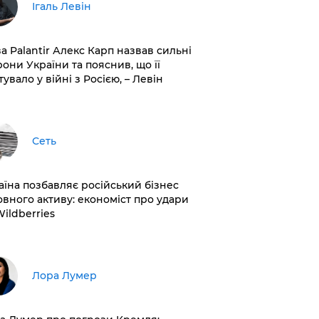
Ігаль Левін
ва Palantir Алекс Карп назвав сильні
рони України та пояснив, що її
увало у війні з Росією, – Левін
Сеть
раїна позбавляє російський бізнес
овного активу: економіст про удари
Wildberries
​Лора Лумер