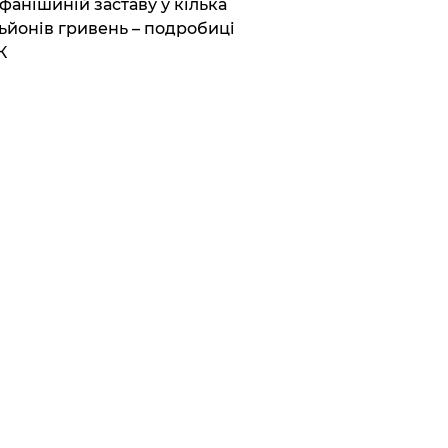
фанішиній заставу у кілька
ьйонів гривень – подробиці
К