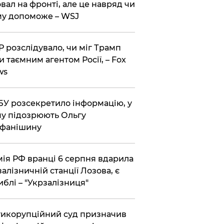
вал на фронті, але це навряд чи
у допоможе – WSJ
 розслідувало, чи міг Трамп
и таємним агентом Росії, – Fox
ws
У розсекретило інформацію, у
у підозрюють Ольгу
ефанішину
ія РФ вранці 6 серпня вдарила
залізничній станції Лозова, є
иблі – "Укрзалізниця"
икорупційний суд призначив