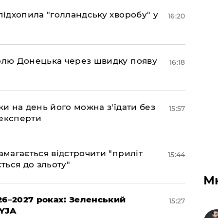
підхопила "голландську хворобу" у
16:20
долю Донецька через швидку появу
16:18
ки на день його можна з'їдати без
15:57
 експерти
амагається відстрочити "приліт
15:44
ться до зльоту"
М
26–2027 роках: Зеленський
15:27
EYJA