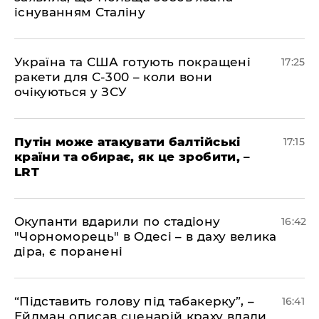
існуванням Сталіну
​Україна та США готують покращені
17:25
ракети для С-300 – коли вони
очікуються у ЗСУ
​Путін може атакувати балтійські
17:15
країни та обирає, як це зробити, –
LRT
​Окупанти вдарили по стадіону
16:42
"Чорноморець" в Одесі – в даху велика
діра, є поранені
​“Підставить голову під табакерку”, –
16:41
Ейдман описав сценарій краху влади