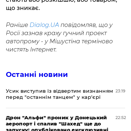
що зникає.
Раніше
Dialog.UA
повідомляв, що у
Росії зазнав краху гучний проект
автопрому - у Мішустіна терміново
чистять Інтернет.
Останні новини
​Усик виступив із відвертим визнанням
23:19
перед "останнім танцем" у кар'єрі
​Дрон "Альфи" проник у Донецький
22:52
аеропорт і спалив "Шахед" ще до
запуску: опубліковано ексклюзивні