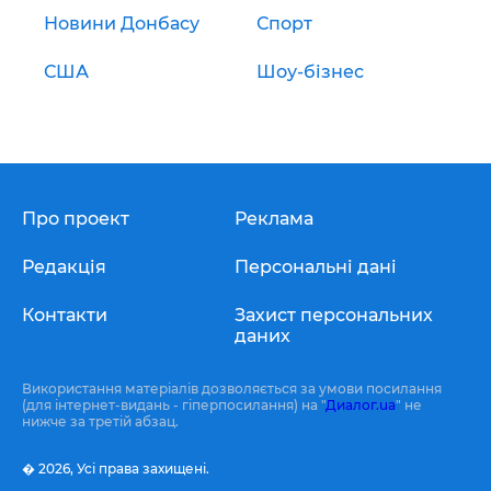
Новини Донбасу
Спорт
США
Шоу-бізнес
Про проект
Реклама
Редакція
Персональні дані
Контакти
Захист персональних
даних
Використання матеріалів дозволяється за умови посилання
(для інтернет-видань - гіперпосилання) на "
Диалог.ua
" не
нижче за третій абзац.
� 2026,
Усі права захищені.