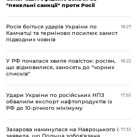
"пекельні санкції" проти Росії
​Росія боїться ударів України по
18:27
Камчатці та терміново посилює захист
підводних човнів
​У РФ почалася хвиля повісток: росіян,
18:22
що відмовилися, заносять до "чорних
списків"
​Удари України по російських НПЗ
17:55
обвалили експорт нафтопродуктів із
РФ до 10-річного мінімуму
​Захарова накинулася на Навроцького і
17:33
заявила, що Польща зобов'язана