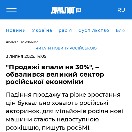
RU
Новини
Україна
расія
Суспільство
Блоги
ДІАЛОГ
ЕКОНОМІКА
ЧИТАТИ НОВИНУ РОСІЙСЬКОЮ
3 липня 2025, 14:05
"Продажі впали на 30%", –
обвалився великий сектор
російської економіки
Падіння продажу та різке зростання
цін буквально ховають російські
авторинок, для мільйонів росіян нові
машини стають недоступною
розкішшю, пишуть росЗМІ.