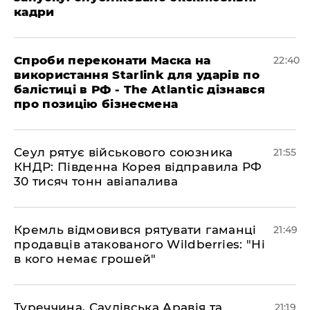
кадри
​Спроби переконати Маска на
22:40
використання Starlink для ударів по
балістиці в РФ - The Atlantic дізнався
про позицію бізнесмена
​Сеул рятує військового союзника
21:55
КНДР: Південна Корея відправила РФ
30 тисяч тонн авіапалива
​Кремль відмовився рятувати гаманці
21:49
продавців атакованого Wildberries: "Ні
в кого немає грошей"
​Туреччина, Саудівська Аравія та
21:19