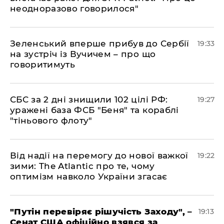
неодноразово говорилося"
​Зеленський вперше прибув до Сербії
19:33
на зустріч із Вучичем – про що
говоритимуть
​СБС за 2 дні знищили 102 цілі РФ:
19:27
уражені база ФСБ "Беня" та кораблі
"тіньового флоту"
​Від надії на перемогу до нової важкої
19:22
зими: The Atlantic про те, чому
оптимізм навколо України згасає
​"Путін перевіряє рішучість Заходу", –
19:13
Сенат США офіційно взявся за