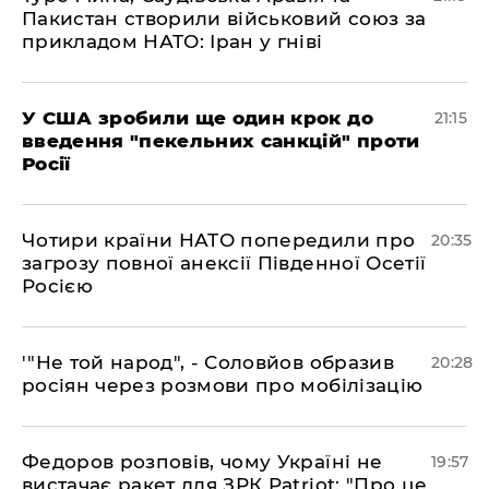
Пакистан створили військовий союз за
прикладом НАТО: Іран у гніві
​У США зробили ще один крок до
21:15
введення "пекельних санкцій" проти
Росії
​Чотири країни НАТО попередили про
20:35
загрозу повної анексії Південної Осетії
Росією
​'"Не той народ", - Соловйов образив
20:28
росіян через розмови про мобілізацію
​Федоров розповів, чому Україні не
19:57
вистачає ракет для ЗРК Patriot: "Про це