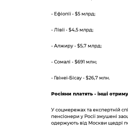
- Ефіопії - $5 млрд;
- Лівії - $4,5 млрд;
- Алжиру - $5,7 млрд;
- Сомалі - $691 млн;
- Гвінеї-Бісау - $26,7 млн.
Росіяни платять - інші отри
У соцмережах та експертній сп
пенсіонери у Росії змушені зао
одержують від Москви щедрі 