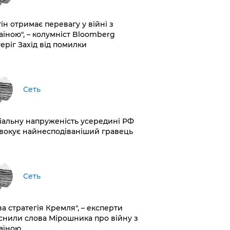
ін отримає перевагу у війні з
аїною", – колумніст Bloomberg
теріг Захід від помилки
Сеть
іальну напруженість усередині РФ
вокує найнесподіваніший гравець
Сеть
ва стратегія Кремля", – експерти
снили слова Мірошника про війну з
аїною