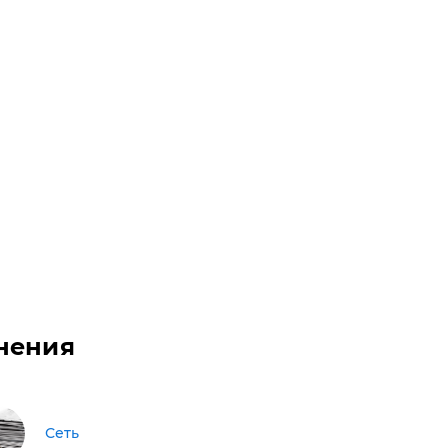
нения
Сеть