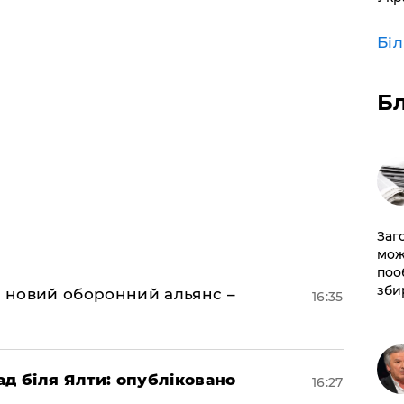
Бі
Б
Заг
мож
поо
зби
я новий оборонний альянс –
16:35
ад біля Ялти: опубліковано
16:27