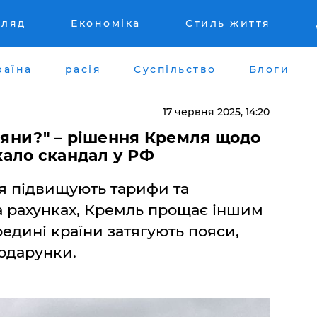
гляд
Економіка
Стиль життя
раїна
расія
Суспільство
Блоги
17 червня 2025, 14:20
сіяни?" – рішення Кремля щодо
ало скандал у РФ
я підвищують тарифи та
 рахунках, Кремль прощає іншим
едині країни затягують пояси,
одарунки.