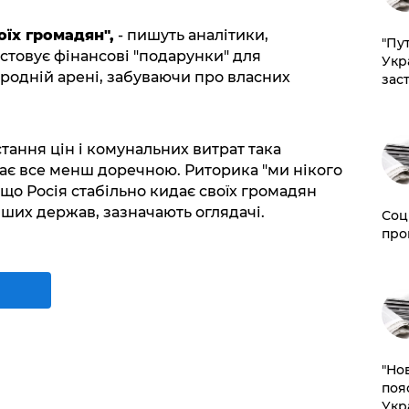
оїх громадян",
- пишуть аналітики,
"Пут
товує фінансові "подарунки" для
Укр
родній арені, забуваючи про власних
зас
стання цін і комунальних витрат така
ає все менш доречною. Риторика "ми нікого
що Росія стабільно кидає своїх громадян
нших держав, зазначають оглядачі.
Соц
про
"Но
поя
Укр