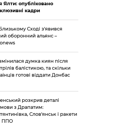
я Ялти: опубліковано
клюзивні кадри
Близькому Сході з'явився
ий оборонний альянс –
ronews
змінилася думка киян після
трілів балістикою, та скільки
аїнців готові віддати Донбас
енський розкрив деталі
мови з Драпатим:
тянтинівка, Слов'янськ і ракети
я ППО