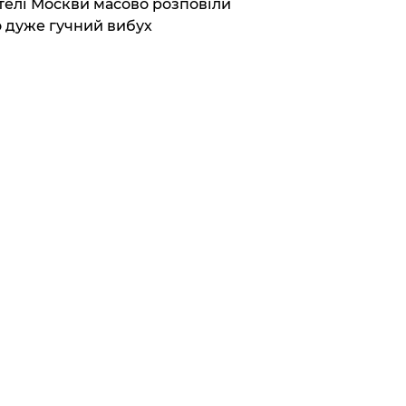
елі Москви масово розповіли
 дуже гучний вибух