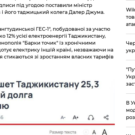
писи під угодою поставили міністр
Wil
 і його таджицький колега Далер Джума.
тов
ата
ангтудинської ГЕС-1", побудованої за участю
ко 12% усієї електроенергії Таджикистану,
онополія "Барки точик" із хронічними
Чер
отує електрику іншій країні, незважаючи на
укр
я стикаються зі зростанням власних тарифів
"Пу
Укр
зас
В У
мод
ро