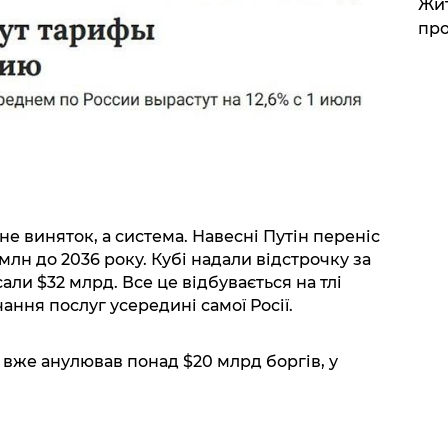
Жит
про
е виняток, а система. Навесні Путін переніс
млн до 2036 року. Кубі надали відстрочку за
али $32 млрд. Все це відбувається на тлі
ання послуг усередині самої Росії.
вже анулював понад $20 млрд боргів, у