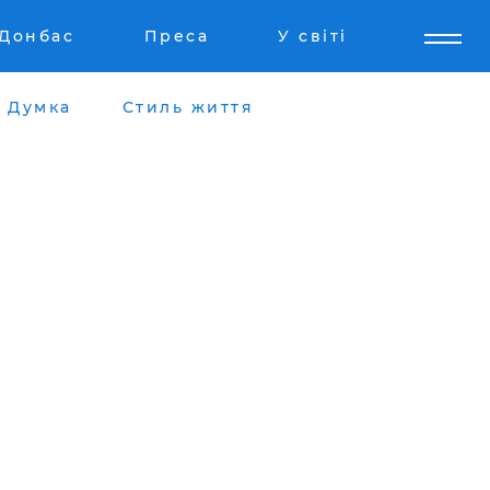
Донбас
Преса
У світі
Думка
Стиль життя