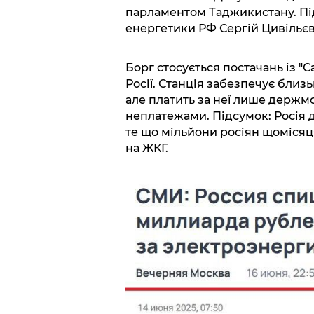
парламентом Таджикистану. Під
енергетики РФ Сергій Цивільєв
Борг стосується постачань із "С
Росії. Станція забезпечує близь
але платить за неї лише держм
неплатежами. Підсумок: Росія д
те що мільйони росіян щомісяц
на ЖКГ.