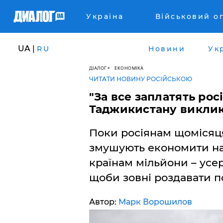
Україна
Військовий о
UA |
RU
Новини
Ук
ДІАЛОГ
ЕКОНОМІКА
ЧИТАТИ НОВИНУ РОСІЙСЬКОЮ
"За все заплатять ро
Таджикистану виклик
Поки росіянам щомісяц
змушують економити на
країнам мільйони – усер
щоби зовні роздавати п
Автор:
Марк Ворошилов