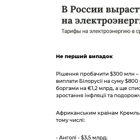
Не перший випадок
Рішення пробачити $300 млн – н
виплати Білорусії на суму $800 
боргами на €1,2 млрд, а ще спис
зростання інфляції та подорожч
Африканським країнам Кремль 
тому числі:
- Анголі - $3,5 млрд;