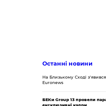
Останні новини
На Близькому Сході з'явивс
Euronews
БЕКи Group 13 провели пар
ексклюзивні кадри