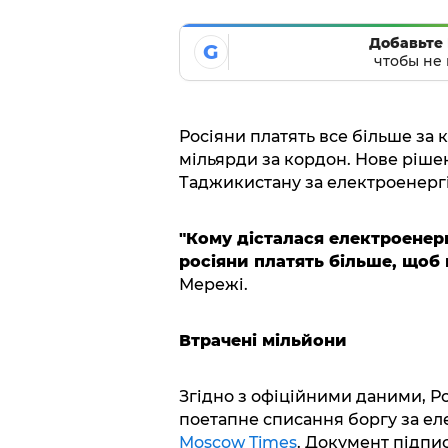
Добавьте 
G
чтобы не 
Росіяни платять все більше за 
мільярди за кордон. Нове ріше
Таджикистану за електроенергі
"Кому дісталася електроенерг
росіяни платять більше, щоб
Мережі.
Втрачені мільйони
Згідно з офіційними даними, Р
поетапне списання боргу за ел
Moscow Times
. Документ підпи