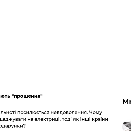
мують "прощення"
М
ільноті посилюється невдоволення. Чому
щаджувати на електриці, тоді як інші країни
подарунки?