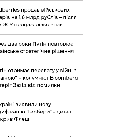
dberries продав військових
арів на 1,6 млрд рублів – після
к ЗСУ продаж різко впав
ез два роки Путін повторює
аїнське стратегічне рішення
тін отримає перевагу у війні з
аїною", – колумніст Bloomberg
теріг Захід від помилки
країні виявили нову
ифікацію "Гербери" – деталі
зкрив Флеш