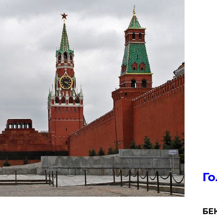
Го
БЕК