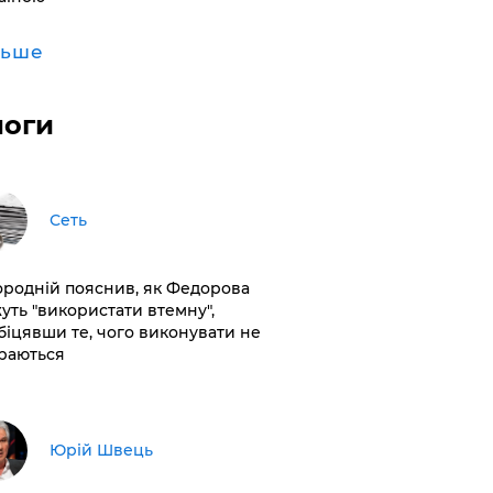
льше
логи
Сеть
ородній пояснив, як Федорова
уть "використати втемну",
біцявши те, чого виконувати не
раються
Юрій Швець