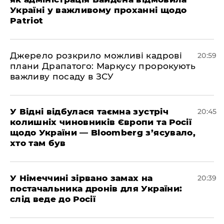
Україні у важливому проханні щодо
Patriot
​Джерело розкрило можливі кадрові
20:59
плани Драпатого: Маркусу пророкують
важливу посаду в ЗСУ
​У Відні відбулася таємна зустріч
20:45
колишніх чиновників Європи та Росії
щодо України — Bloomberg з’ясувало,
хто там був
​У Німеччині зірвано замах на
20:39
постачальника дронів для України:
слід веде до Росії