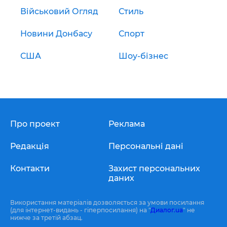
Військовий Огляд
Стиль
Новини Донбасу
Спорт
США
Шоу-бізнес
Про проект
Реклама
Редакція
Персональні дані
Контакти
Захист персональних
даних
Використання матеріалів дозволяється за умови посилання
(для інтернет-видань - гіперпосилання) на "
Диалог.ua
" не
нижче за третій абзац.