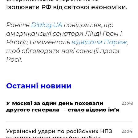
ізолювати РФ від світової економіки.
Раніше
Dialog.UA
повідомляв, що
американські сенатори Лінді Грем і
Річард Блюменталь
відвідали Париж
,
щоб обговорити нові санкції проти
Росії.
Останні новини
​У Москві за один день поховали
23:49
другого генерала — стало відомо ім’я
​Українські удари по російських НПЗ
23:14
спалили понад трильйон рублів