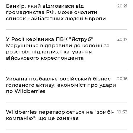
​Банкір, який відмовився від
20:21
громадянства РФ, може очолити
список найбагатших людей Європи
​У Росії керівника ПВК "Яструб"
20:17
Марущенка відправили до колонії за
розстріл підлеглих і катування
військового кореспондента
​Україна позбавляє російський бізнес
20:16
головного активу: економіст про удари
по Wildberries
​Wildberries перетворюється на "зомбі-
19:53
компанію": що це означає