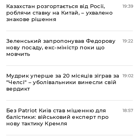
​Казахстан розгортається від Росії,
19:39
роблячи ставку на Китай, – ухвалено
знакове рішення
​Зеленський запропонував Федорову
19:22
нову посаду, екс-міністр поки що
мовчить
​Мудрик уперше за 20 місяців зіграв за
19:02
"Челсі" – уболівальники винесли свій
вердикт
​Без Patriot Київ став мішенню для
18:57
балістики: військовий експерт про
нову тактику Кремля