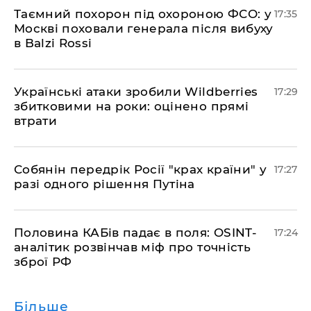
​Таємний похорон під охороною ФСО: у
17:35
Москві поховали генерала після вибуху
в Balzi Rossi
​Українські атаки зробили Wildberries
17:29
збитковими на роки: оцінено прямі
втрати
​Собянін передрік Росії "крах країни" у
17:27
разі одного рішення Путіна
​Половина КАБів падає в поля: OSINT-
17:24
аналітик розвінчав міф про точність
зброї РФ
Більше