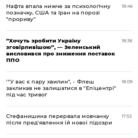
​Нафта впала нижче за психологічну
18:46
позначку, США та Іран на порозі
"прориву"
​”Хочуть зробити Україну
18:36
зговірливішою”, — Зеленський
висловився про зниження поставок
ППО
​'"У вас є пару хвилин", - Флеш
18:09
закликав не залишатися в "Епіцентрі"
під час тривог
​Стефанишина перервала мовчанку
17:52
після пред'явлення їй нової підозри