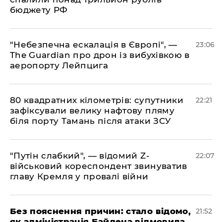
бюджету РФ
​"Небезпечна ескалація в Європі", —
23:06
The Guardian про дрон із вибухівкою в
аеропорту Лейпцига
​80 квадратних кілометрів: супутники
22:21
зафіксували велику нафтову пляму
біля порту Тамань після атаки ЗСУ
"Путін слабкий", — відомий Z-
22:07
військовий кореспондент звинуватив
главу Кремля у провалі війни
​Без пояснення причин: стало відомо,
21:52
як адміністрація Байдена відмовила