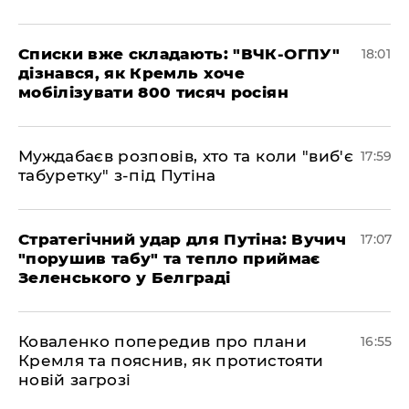
Списки вже складають: "ВЧК-ОГПУ"
18:01
дізнався, як Кремль хоче
мобілізувати 800 тисяч росіян
Муждабаєв розповів, хто та коли "виб'є
17:59
табуретку" з-під Путіна
Стратегічний удар для Путіна: Вучич
17:07
"порушив табу" та тепло приймає
Зеленського у Белграді
Коваленко попередив про плани
16:55
Кремля та пояснив, як протистояти
новій загрозі