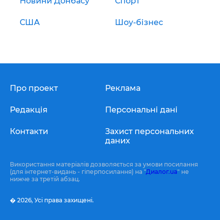
Новини Донбасу
Спорт
США
Шоу-бізнес
Про проект
Реклама
Редакція
Персональні дані
Контакти
Захист персональних
даних
Використання матеріалів дозволяється за умови посилання
(для інтернет-видань - гіперпосилання) на "
Диалог.ua
" не
нижче за третій абзац.
� 2026,
Усі права захищені.