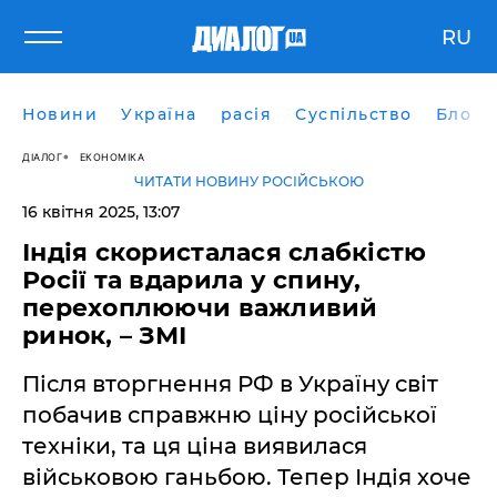
RU
Новини
Україна
расія
Суспільство
Блоги
ДІАЛОГ
ЕКОНОМІКА
ЧИТАТИ НОВИНУ РОСІЙСЬКОЮ
16 квітня 2025, 13:07
Індія скористалася слабкістю
Росії та вдарила у спину,
перехоплюючи важливий
ринок, – ЗМІ
Після вторгнення РФ в Україну світ
побачив справжню ціну російської
техніки, та ця ціна виявилася
військовою ганьбою. Тепер Індія хоче