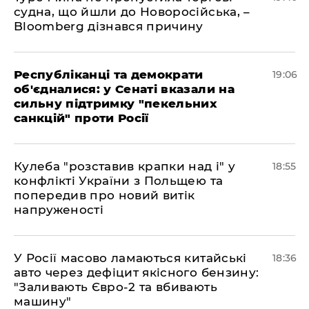
судна, що йшли до Новоросійська, –
Bloomberg дізнався причину
Республіканці та демократи
19:06
об'єдналися: у Сенаті вказали на
сильну підтримку "пекельних
санкцій" проти Росії
Кулеба "розставив крапки над і" у
18:55
конфлікті України з Польщею та
попередив про новий витік
напруженості
У Росії масово ламаються китайські
18:36
авто через дефіцит якісного бензину:
"Заливають Євро-2 та вбивають
машину"