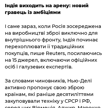
Індія виходить на арену: новий
гравець із амбіціями
І саме зараз, коли Росія зосереджена
на виробництві зброї виключно для
внутрішнього фронту, Індія починає
перехоплювати її традиційних
покупців, пише Reuters, посилаючись
на 15 джерел, включаючи офіційних
осіб і галузевих експертів.
За словами чиновників, Нью-Делі
активно пропонує свою зброю
країнам, які раніше десятиліттями
закуповували техніку у СРСР і РФ,
серед них Вірменія, Алжир, Марокко,