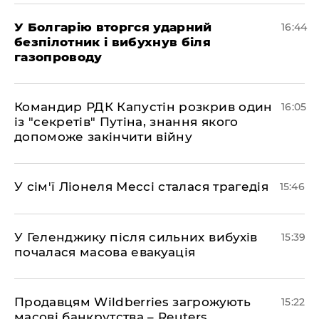
У Болгарію вторгся ударний
16:44
безпілотник і вибухнув біля
газопроводу
Командир РДК Капустін розкрив один
16:05
із "секретів" Путіна, знання якого
допоможе закінчити війну
У сім'ї Ліонеля Мессі сталася трагедія
15:46
У Геленджику після сильних вибухів
15:39
почалася масова евакуація
Продавцям Wildberries загрожують
15:22
масові банкрутства – Reuters