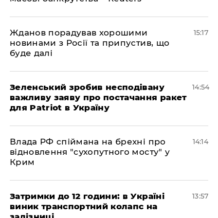
Жданов порадував хорошими
15:17
новинами з Росії та припустив, що
буде далі
Зеленський зробив несподівану
14:54
важливу заяву про постачання ракет
для Patriot в Україну
Влада РФ спіймана на брехні про
14:14
відновлення "сухопутного мосту" у
Крим
Затримки до 12 години: в Україні
13:57
виник транспортний колапс на
залізниці