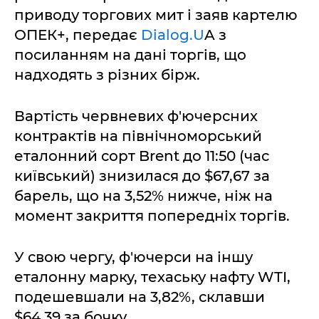
приводу торгових мит і заяв картелю
ОПЕК+, передає
Dialog.U
A з
посиланням на дані торгів, що
надходять з різних бірж.
Вартість червневих ф'ючерсних
контрактів на північноморський
еталонний сорт Brent до 11:50 (час
київський) знизилася до $67,67 за
барель, що на 3,52% нижче, ніж на
момент закриття попередніх торгів.
У свою чергу, ф'ючерси на іншу
еталонну марку, техаську нафту WTI,
подешевшали на 3,82%, склавши
$64,39 за бочку.