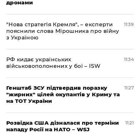
дронами
"Нова стратегія Кремля", – експерти
11:39
пояснили слова Мірошника про війну
з Україною
РФ кидає українських
11:34
військовополонених у бої – ISW
Генштаб ЗСУ підтвердив поразку
11:27
"жирних" цілей окупантів у Криму та
на ТОТ України
Розвідка США дізналася про терміни
11:21
нападу Росії на НАТО – WSJ