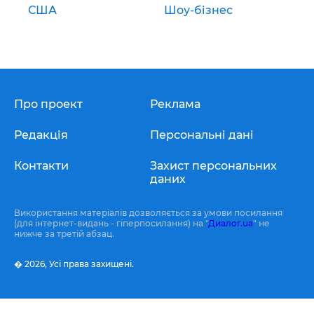
США
Шоу-бізнес
Про проект
Реклама
Редакція
Персональні дані
Контакти
Захист персональних
даних
Використання матеріалів дозволяється за умови посилання
(для інтернет-видань - гіперпосилання) на "
Диалог.ua
" не
нижче за третій абзац.
� 2026,
Усі права захищені.