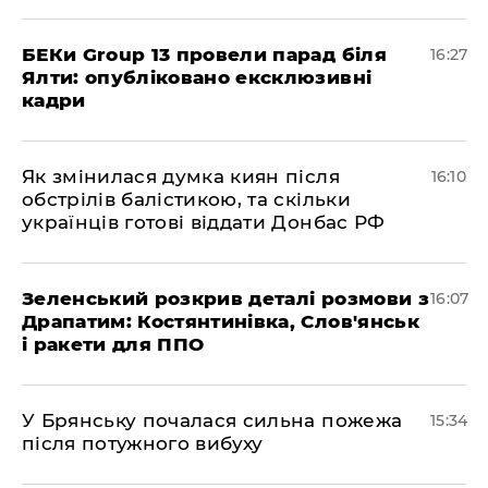
БЕКи Group 13 провели парад біля
16:27
Ялти: опубліковано ексклюзивні
кадри
Як змінилася думка киян після
16:10
обстрілів балістикою, та скільки
українців готові віддати Донбас РФ
Зеленський розкрив деталі розмови з
16:07
Драпатим: Костянтинівка, Слов'янськ
і ракети для ППО
У Брянську почалася сильна пожежа
15:34
після потужного вибуху