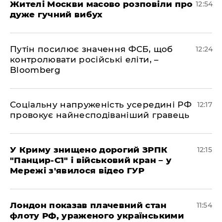
Жителі Москви масово розповіли про
12:54
дуже гучний вибух
Путін посилює значення ФСБ, щоб
12:24
контролювати російські еліти, –
Bloomberg
Соціальну напруженість усередині РФ
12:17
провокує найнесподіваніший гравець
У Криму знищено дорогий ЗРПК
12:15
"Панцир-С1" і військовий кран – у
Мережі з'явилося відео ГУР
Лондон показав плачевний стан
11:54
флоту РФ, ураженого українськими