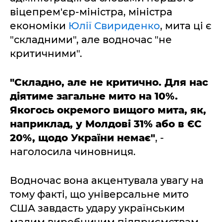
віцепрем'єр-міністра, міністра
економіки
Юлії Свириденко
, мита ці є
"складними", але водночас "не
критичними".
"Складно, але не критично. Для нас
діятиме загальне мито на 10%.
Якогось окремого вищого мита, як,
наприклад, у Молдові 31% або в ЄС
20%, щодо України немає"
, -
наголосила чиновниця.
Водночас вона акцентувала увагу на
тому факті, що універсальне мито
США завдасть удару українським
малим виробничим підприємствам,