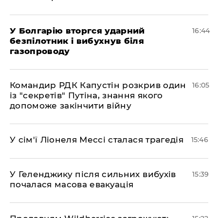
У Болгарію вторгся ударний
16:44
безпілотник і вибухнув біля
газопроводу
Командир РДК Капустін розкрив один
16:05
із "секретів" Путіна, знання якого
допоможе закінчити війну
У сім'ї Ліонеля Мессі сталася трагедія
15:46
У Геленджику після сильних вибухів
15:39
почалася масова евакуація