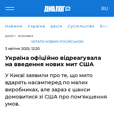
RU
Новини
Україна
расія
Суспільство
Блоги
ДІАЛОГ
ЕКОНОМІКА
ЧИТАТИ НОВИНУ РОСІЙСЬКОЮ
3 квітня 2025, 12:20
Україна офіційно відреагувала
на введення нових мит США
У Києві заявили про те, що мито
вдарять насамперед по малих
виробниках, але зараз є шанси
домовитися зі США про пом'якшення
умов.