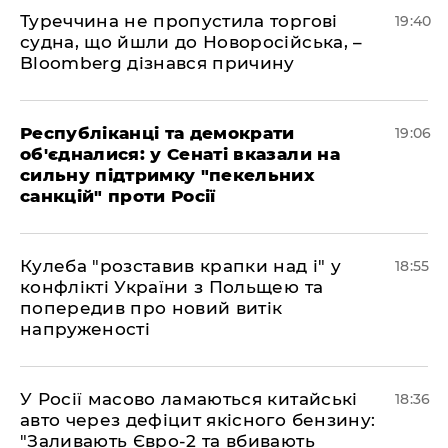
Туреччина не пропустила торгові
19:40
судна, що йшли до Новоросійська, –
Bloomberg дізнався причину
Республіканці та демократи
19:06
об'єдналися: у Сенаті вказали на
сильну підтримку "пекельних
санкцій" проти Росії
Кулеба "розставив крапки над і" у
18:55
конфлікті України з Польщею та
попередив про новий витік
напруженості
У Росії масово ламаються китайські
18:36
авто через дефіцит якісного бензину:
"Заливають Євро-2 та вбивають