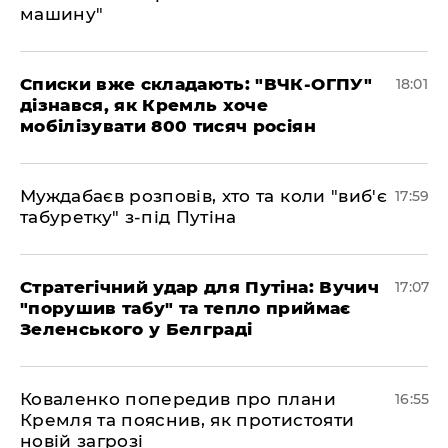
машину"
Списки вже складають: "ВЧК-ОГПУ"
18:01
дізнався, як Кремль хоче
мобілізувати 800 тисяч росіян
Муждабаєв розповів, хто та коли "виб'є
17:59
табуретку" з-під Путіна
Стратегічний удар для Путіна: Вучич
17:07
"порушив табу" та тепло приймає
Зеленського у Белграді
Коваленко попередив про плани
16:55
Кремля та пояснив, як протистояти
новій загрозі