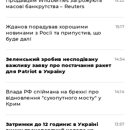
Продавцям Wildberries загрожують
15:22
масові банкрутства – Reuters
Жданов порадував хорошими
15:17
новинами з Росії та припустив, що
буде далі
Зеленський зробив несподівану
14:54
важливу заяву про постачання ракет
для Patriot в Україну
Влада РФ спіймана на брехні про
14:14
відновлення "сухопутного мосту" у
Крим
Затримки до 12 години: в Україні
13:57