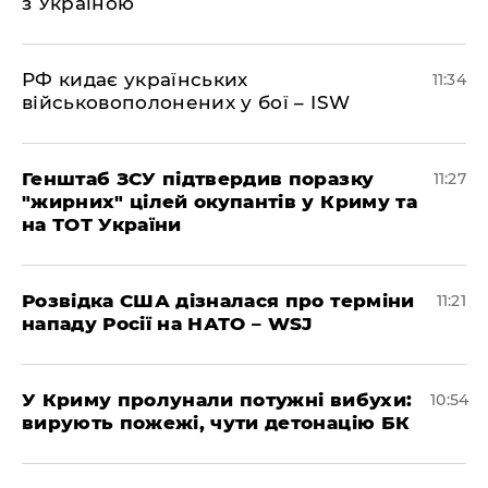
з Україною
РФ кидає українських
11:34
військовополонених у бої – ISW
Генштаб ЗСУ підтвердив поразку
11:27
"жирних" цілей окупантів у Криму та
на ТОТ України
Розвідка США дізналася про терміни
11:21
нападу Росії на НАТО – WSJ
У Криму пролунали потужні вибухи:
10:54
вирують пожежі, чути детонацію БК