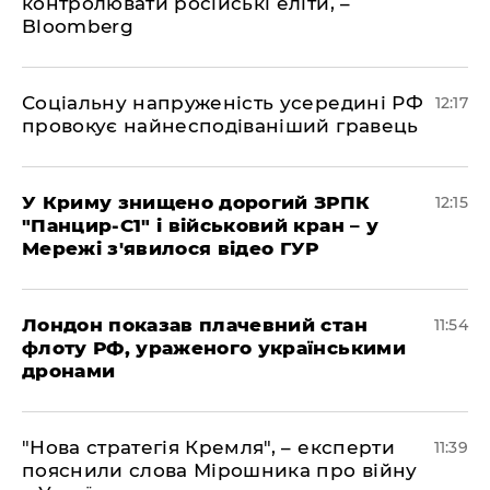
контролювати російські еліти, –
Bloomberg
Соціальну напруженість усередині РФ
12:17
провокує найнесподіваніший гравець
У Криму знищено дорогий ЗРПК
12:15
"Панцир-С1" і військовий кран – у
Мережі з'явилося відео ГУР
Лондон показав плачевний стан
11:54
флоту РФ, ураженого українськими
дронами
"Нова стратегія Кремля", – експерти
11:39
пояснили слова Мірошника про війну