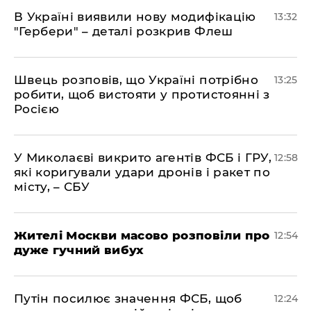
В Україні виявили нову модифікацію
13:32
"Гербери" – деталі розкрив Флеш
Швець розповів, що Україні потрібно
13:25
робити, щоб вистояти у протистоянні з
Росією
У Миколаєві викрито агентів ФСБ і ГРУ,
12:58
які коригували удари дронів і ракет по
місту, – СБУ
Жителі Москви масово розповіли про
12:54
дуже гучний вибух
Путін посилює значення ФСБ, щоб
12:24