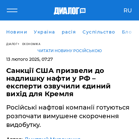
RU
Новини
Україна
расія
Суспільство
Блоги
ДІАЛОГ
ЕКОНОМІКА
ЧИТАТИ НОВИНУ РОСІЙСЬКОЮ
13 лютого 2025, 07:27
Санкції США призвели до
надлишку нафти у РФ –
експерти озвучили єдиний
вихід для Кремля
Російські нафтові компанії готуються
розпочати вимушене скорочення
видобутку.