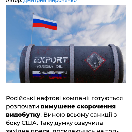
Автор:
Дмитрий Мироненко
Російські нафтові компанії готуються
розпочати
вимушене скорочення
видобутку
. Виною всьому санкції з
боку США. Таку думку озвучила
західна преса, посилаючись на топ-