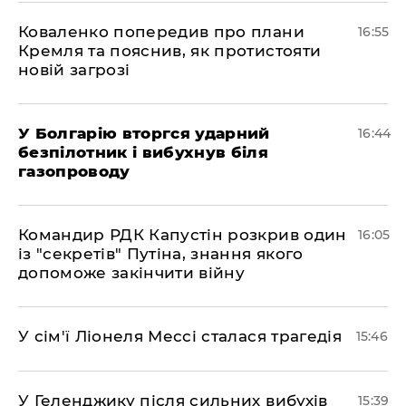
Коваленко попередив про плани
16:55
Кремля та пояснив, як протистояти
новій загрозі
У Болгарію вторгся ударний
16:44
безпілотник і вибухнув біля
газопроводу
Командир РДК Капустін розкрив один
16:05
із "секретів" Путіна, знання якого
допоможе закінчити війну
У сім'ї Ліонеля Мессі сталася трагедія
15:46
У Геленджику після сильних вибухів
15:39