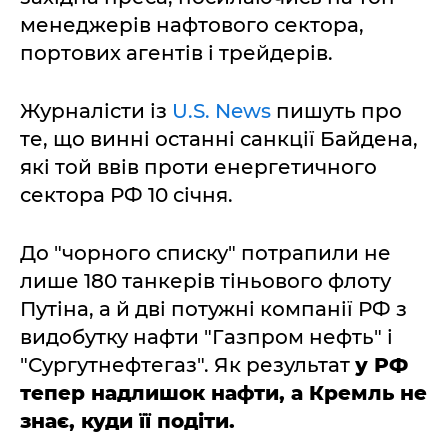
менеджерів нафтового сектора,
портових агентів і трейдерів.
Журналісти із
U.S. News
пишуть про
те, що винні останні санкції Байдена,
які той ввів проти енергетичного
сектора РФ 10 січня.
До "чорного списку" потрапили не
лише 180 танкерів тіньового флоту
Путіна, а й дві потужні компанії РФ з
видобутку нафти "Газпром нефть" і
"Сургутнефтегаз". Як результат
у РФ
тепер надлишок нафти, а Кремль не
знає, куди її подіти.