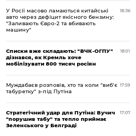
У Росії масово ламаються китайські
18:36
авто через дефіцит якісного бензину:
"Заливають Євро-2 та вбивають
машину"
Списки вже складають: "ВЧК-ОГПУ"
18:01
дізнався, як Кремль хоче
мобілізувати 800 тисяч росіян
Муждабаєв розповів, хто та коли "виб'є
17:59
табуретку" з-під Путіна
Стратегічний удар для Путіна: Вучич
17:07
"порушив табу" та тепло приймає
Зеленського у Белграді