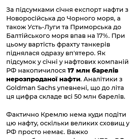
За підсумками січня експорт нафти з
Новоросійська до Чорного моря, а
також Усть-Луги та Приморська до
Балтійського моря впав на 17%. При
цьому вартість фрахту танкерів
піднялася одразу вп'ятеро. Як
підсумок у січні у нафтових компаній
РФ накопичилося
17 млн барелів
нерозпроданої нафти
. Аналітики з
Goldman Sachs упевнені, що до літа
ця цифра складе всі 50 млн барелів.
Фактично Кремлю нема куди подіти
цю нафту, оскільки великих сховищ у
РФ просто немає. Важко