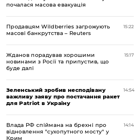
почалася масова евакуація
Продавцям Wildberries загрожують
15:22
масові банкрутства – Reuters
Жданов порадував хорошими
15:17
новинами з Росії та припустив, що
буде далі
Зеленський зробив несподівану
14:54
важливу заяву про постачання ракет
для Patriot в Україну
Влада РФ спіймана на брехні про
14:14
відновлення "сухопутного мосту" у
Крим