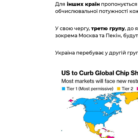
Для
інших країн
пропонується 
обчислювальної потужності ко
У свою чергу,
третю групу
, до 
зокрема Москва та Пекін, будут
Україна перебуває у другій груп