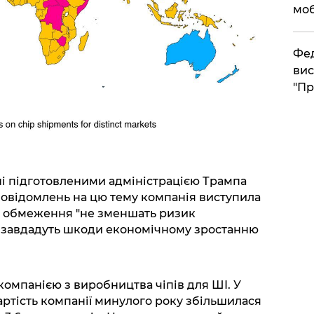
моб
​Фе
вис
"Пр
ні підготовленими адміністрацією Трампа
 повідомлень на цю тему компанія виступила
ні обмеження "не зменшать ризик
е завдадуть шкоди економічному зростанню
компанією з виробництва чіпів для ШІ. У
артість компанії минулого року збільшилася