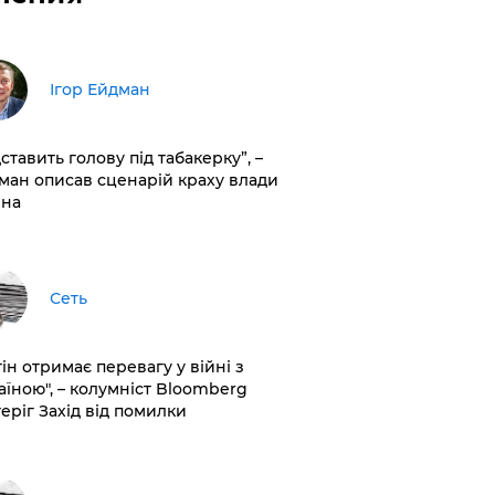
Ігор Ейдман
дставить голову під табакерку”, –
ман описав сценарій краху влади
іна
Сеть
ін отримає перевагу у війні з
аїною", – колумніст Bloomberg
теріг Захід від помилки