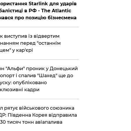
ористання Starlink для ударів
балістиці в РФ - The Atlantic
нався про позицію бізнесмена
ик виступив із відвертим
нанням перед "останнім
цем" у кар'єрі
он "Альфи" проник у Донецький
опорт і спалив "Шахед" ще до
уску: опубліковано
клюзивні кадри
ул рятує військового союзника
Р: Південна Корея відправила
30 тисяч тонн авіапалива