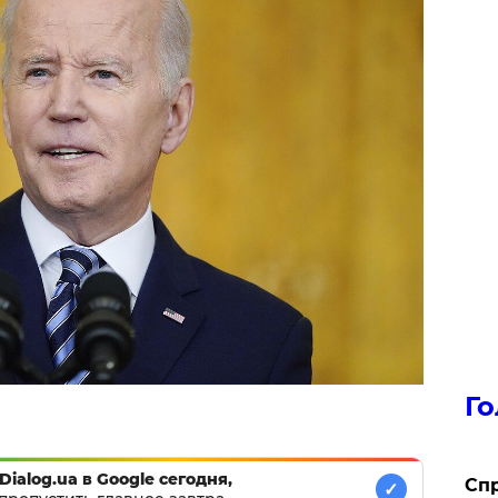
Го
Dialog.ua в Google сегодня,
​Сп
✓