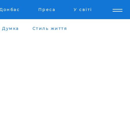
Донбас
Преса
У світі
Думка
Стиль життя