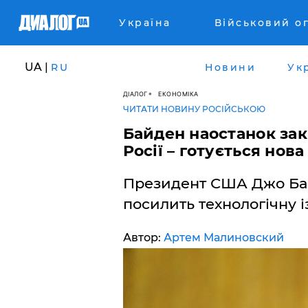
Україна
Військовий о
UA |
RU
Новини
Ук
ДІАЛОГ
ЕКОНОМІКА
ЧИТАТИ НОВИНУ РОСІЙСЬКОЮ
Байден наостанок зак
Росії – готується нова
Президент США Джо Бай
посилить технологічну і
Автор:
Артем Малиновский