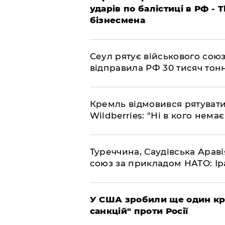
ударів по балістиці в РФ - 
бізнесмена
​Сеул рятує військового со
відправила РФ 30 тисяч тон
​Кремль відмовився рятуват
Wildberries: "Ні в кого нема
​Туреччина, Саудівська Арав
союз за прикладом НАТО: Іра
​У США зробили ще один к
санкцій" проти Росії