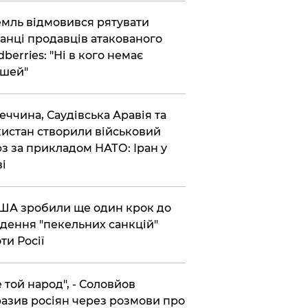
емль відмовився рятувати
анці продавців атакованого
dberries: "Ні в кого немає
шей"
реччина, Саудівська Аравія та
истан створили військовий
з за прикладом НАТО: Іран у
ві
США зробили ще один крок до
дення "пекельних санкцій"
ти Росії
Не той народ", - Соловйов
азив росіян через розмови про