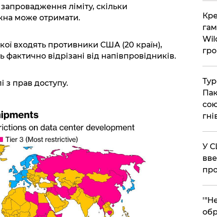
запровадження ліміту, скільки
​Кр
жна може отримати.
гам
Wil
якої входять противники США (20 країн),
гро
ь фактично відрізані від напівпровідників.
​Ту
і з прав доступу.
Пак
сою
гні
​У 
вве
про
​'"
обр