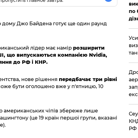
пропустить главное завтра.
вик
по 
діз
о дому Джо Байдена готує ще один раунд
​Ус
виз
риканський лідер має намір
розширити
тан
ШІ, що випускаються компанією Nvidia,
ння до РФ і КНР.
​Др
ентства, нове рішення
передбачає три рівні
аер
може бути оголошено вже у п'ятницю, 10
зап
екс
о американських чіпів збереже лише
​Се
ашингтону (це 19 країн першої групи, вказані
КНД
е).
РФ 