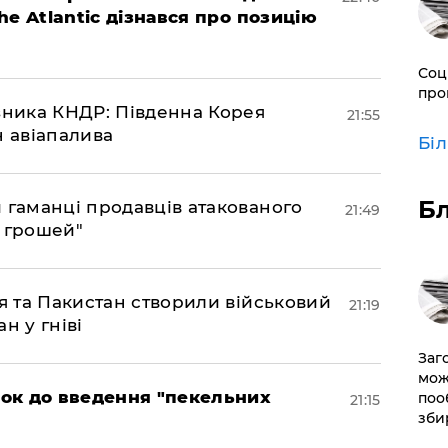
The Atlantic дізнався про позицію
Соц
про
юзника КНДР: Південна Корея
21:55
н авіапалива
Бі
Б
и гаманці продавців атакованого
21:49
є грошей"
ія та Пакистан створили військовий
21:19
н у гніві
Заг
мож
рок до введення "пекельних
поо
21:15
зби