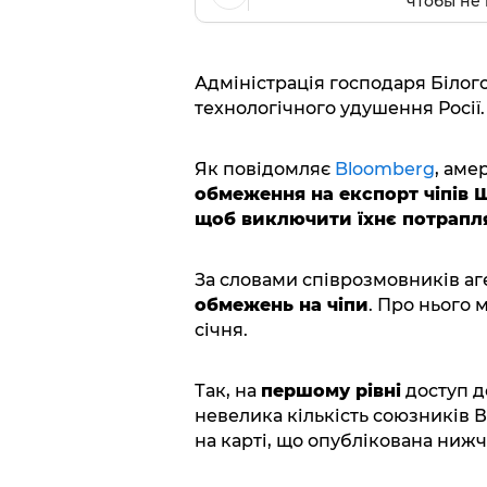
чтобы не 
Адміністрація господаря Білог
технологічного удушення Росії.
Як повідомляє
Bloomberg
, аме
обмеження на експорт чіпів 
щоб виключити їхнє потрапля
За словами співрозмовників аг
обмежень на чіпи
. Про нього 
січня.
Так, на
першому рівні
доступ д
невелика кількість союзників В
на карті, що опублікована нижч