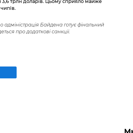
и 3,6 трлн доларів. Цьому сприяло майже
чипів.
о адміністрація Байдена готує фінальний
еться про додаткові санкції.
М