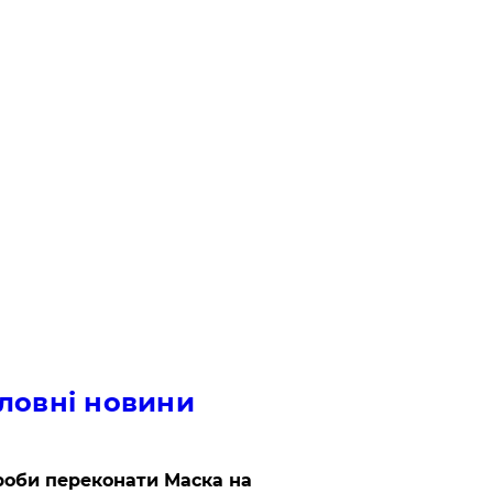
ловні новини
роби переконати Маска на