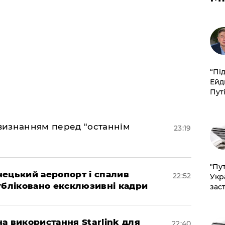
​“Пі
Ейд
Пут
 визнанням перед "останнім
23:19
"Пут
нецький аеропорт і спалив
22:52
Укр
убліковано ексклюзивні кадри
зас
а використання Starlink для
22:40