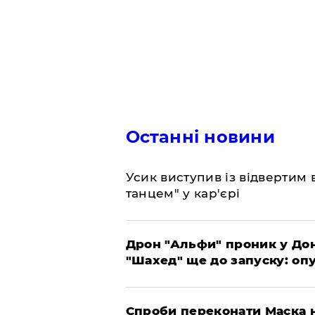
Останні новини
​Усик виступив із відвертим
танцем" у кар'єрі
​Дрон "Альфи" проник у До
"Шахед" ще до запуску: оп
​Спроби переконати Маска н