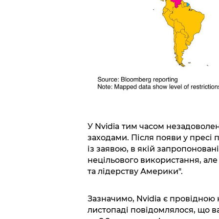
У Nvidia тим часом незадоволе
заходами. Після появи у пресі
із заявою, в якій запропонова
нецільового використання, ал
та лідерству Америки".
Зазначимо, Nvidia є провідною 
листопаді повідомлялося, що в