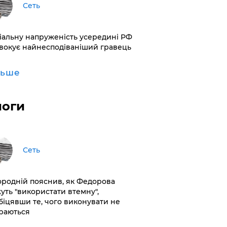
Сеть
іальну напруженість усередині РФ
вокує найнесподіваніший гравець
льше
логи
Сеть
ородній пояснив, як Федорова
уть "використати втемну",
біцявши те, чого виконувати не
раються