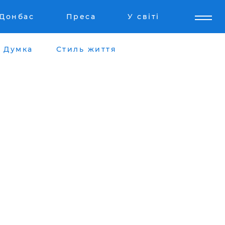
Донбас
Преса
У світі
Думка
Стиль життя