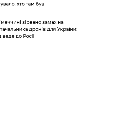
сувало, хто там був
Німеччині зірвано замах на
тачальника дронів для України:
д веде до Росії