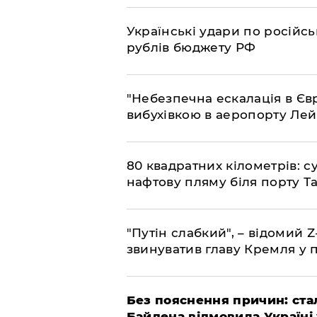
​Українські удари по росій
рублів бюджету РФ
​"Небезпечна ескалація в Єв
вибухівкою в аеропорту Ле
​80 квадратних кілометрів: 
нафтову пляму біля порту Т
"Путін слабкий", – відомий 
звинуватив главу Кремля у 
​Без пояснення причин: ста
Байдена відмовила Україні