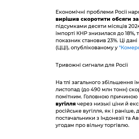
Економічні проблеми Росії наро
вирішив скоротити обсяги за
підсумками десяти місяців 2024
імпорті КНР знизилася до 18%, 
показник становив 23%. Ці дані 
(ЦЦІ), опублікованому у
"Комерс
Тривожні сигнали для Росії
На тлі загального збільшення і
листопад (до 490 млн тонн) ско
помітним. Головною причиною
вугілля
через низькі ціни й ек
російське вугілля, як і раніше, 
постачальники з Індонезії та Ав
угодам про вільну торгівлю.