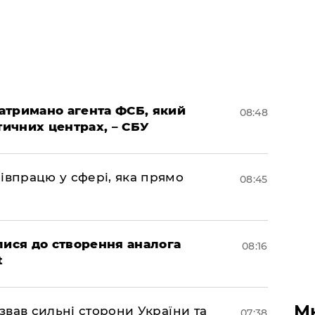
затримано агента ФСБ, який
08:48
тичних центрах, – СБУ
івпрацю у сфері, яка прямо
08:45
лися до створення аналога
08:16
t
М
азвав сильні сторони України та
07:38