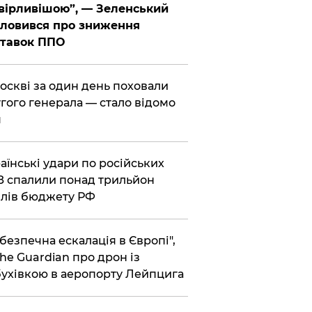
вірливішою”, — Зеленський
ловився про зниження
ставок ППО
Москві за один день поховали
гого генерала — стало відомо
я
раїнські удари по російських
 спалили понад трильйон
лів бюджету РФ
ебезпечна ескалація в Європі",
he Guardian про дрон із
ухівкою в аеропорту Лейпцига