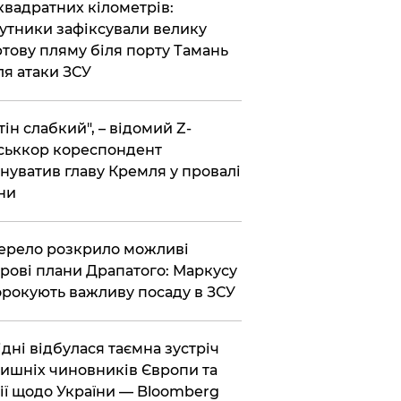
 квадратних кілометрів:
утники зафіксували велику
тову пляму біля порту Тамань
ля атаки ЗСУ
тін слабкий", – відомий Z-
ськкор кореспондент
нуватив главу Кремля у провалі
ни
ерело розкрило можливі
рові плани Драпатого: Маркусу
рокують важливу посаду в ЗСУ
Відні відбулася таємна зустріч
ишніх чиновників Європи та
ії щодо України — Bloomberg