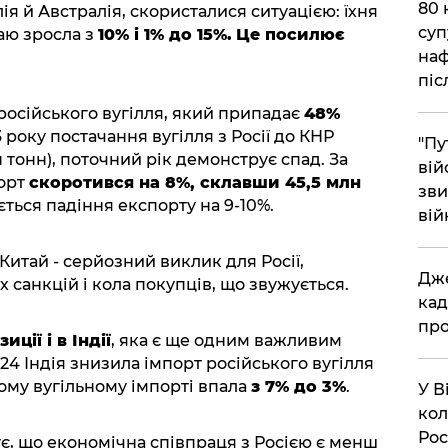
​80
ія й Австралія, скористалися ситуацією: їхня
суп
таю зросла з
10% і 1% до 15%.
Це посилює
наф
піс
осійського вугілля, який припадає
48%
3 року постачання вугілля з Росії до КНР
"Пу
 тонн), поточний рік демонструє спад. За
вій
порт
скоротився на 8%, склавши 45,5 млн
зви
ється падіння експорту на 9-10%.
вій
Китай - серйозний виклик для Росії,
​Дж
санкцій і кола покупців, що звужується.
кад
про
ції і в Індії
, яка є ще одним важливим
24 Індія знизила імпорт російського вугілля
ькому вугільному імпорті впала
з 7% до 3%
.
​У 
кол
Рос
є, що економічна співпраця з Росією є менш