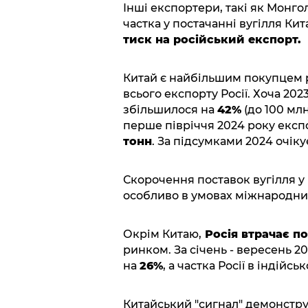
Інші експортери, такі як Монгол
частка у постачанні вугілля Ки
тиск на російський експорт.
Китай є найбільшим покупцем р
всього експорту Росії. Хоча 202
збільшилося на
42%
(до 100 млн
перше півріччя 2024 року екс
тонн
. За підсумками 2024 очіку
Скорочення поставок вугілля у 
особливо в умовах міжнародних 
Окрім Китаю,
Росія втрачає пози
ринком. За січень - вересень 20
на
26%
, а частка Росії в індійс
Китайський "сигнал" демонстру