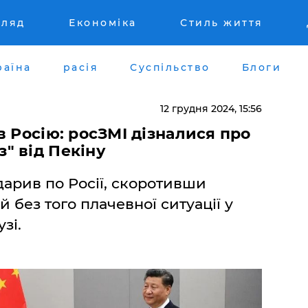
гляд
Економіка
Стиль життя
раїна
расія
Суспільство
Блоги
12 грудня 2024, 15:56
в Росію: росЗМІ дізналися про
" від Пекіну
дарив по Росії, скоротивши
 й без того плачевної ситуації у
зі.