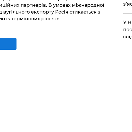
з’я
диційних партнерів. В умовах міжнародної
д вугільного експорту Росія стикається з
ють термінових рішень.
​У 
пос
слі