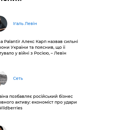
Ігаль Левін
ва Palantir Алекс Карп назвав сильні
рони України та пояснив, що її
увало у війні з Росією, – Левін
Сеть
раїна позбавляє російський бізнес
овного активу: економіст про удари
Wildberries