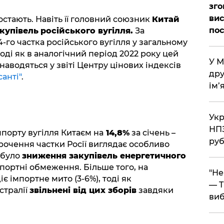
зго
вис
стають. Навіть її головний союзник
Китай
по
купівель
російського вугілля.
За
-го частка російського вугілля у загальному
тоді як в аналогічний період 2022 року цей
​У 
наводяться у звіті Центру цінових індексів
дру
анті"
.
ім’
​Ук
НПЗ
мпорту вугілля Китаєм на
14,8%
за січень –
руб
рочення частки Росії виглядає особливо
 було
зниження закупівель енергетичного
спортні обмеження. Більше того, на
​"Н
діє імпортне мито (3-6%), тоді як
— T
стралії
звільнені від цих зборів
завдяки
виб