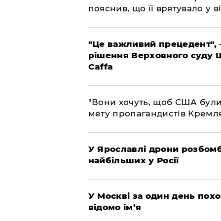
пояснив, що її врятувало у ві
"Це важливий прецедент", 
рішення Верховного суду 
Caffa
"Вони хочуть, щоб США були
мету пропагандистів Кремл
У Ярославлі дрони розбом
найбільших у Росії
​У Москві за один день пох
відомо ім’я