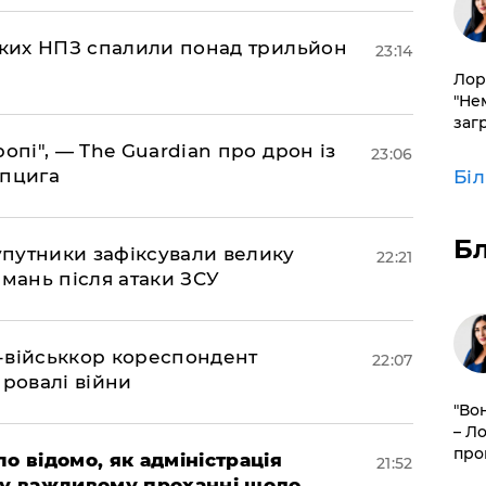
ських НПЗ спалили понад трильйон
23:14
Лор
"Не
заг
ропі", — The Guardian про дрон із
23:06
йпцига
Бі
Б
супутники зафіксували велику
22:21
амань після атаки ЗСУ
Z-військкор кореспондент
22:07
провалі війни
"Во
– Л
про
ло відомо, як адміністрація
21:52
 у важливому проханні щодо