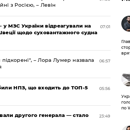
йні з Росією, – Левін
– у МЗС України відреагували на
07:01
Швеції щодо суховантажного судна
Гла
сто
врят
 підкорені", – Лора Лумер назвала
06:57
я
били НПЗ, що входить до ТОП-5
05:56
​Ук
гол
по 
овали другого генерала — стало
23:49