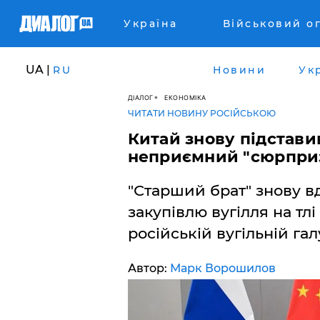
Україна
Військовий о
UA |
RU
Новини
Ук
ДІАЛОГ
ЕКОНОМІКА
ЧИТАТИ НОВИНУ РОСІЙСЬКОЮ
Китай знову підстави
неприємний "сюрприз
"Старший брат" знову в
закупівлю вугілля на тлі
російській вугільній галу
Автор:
Марк Ворошилов