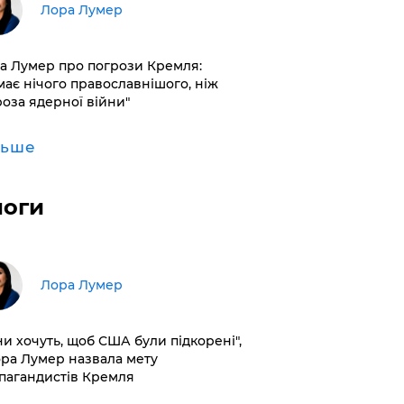
​Лора Лумер
а Лумер про погрози Кремля:
має нічого православнішого, ніж
роза ядерної війни"
льше
логи
​Лора Лумер
ни хочуть, щоб США були підкорені",
ора Лумер назвала мету
пагандистів Кремля