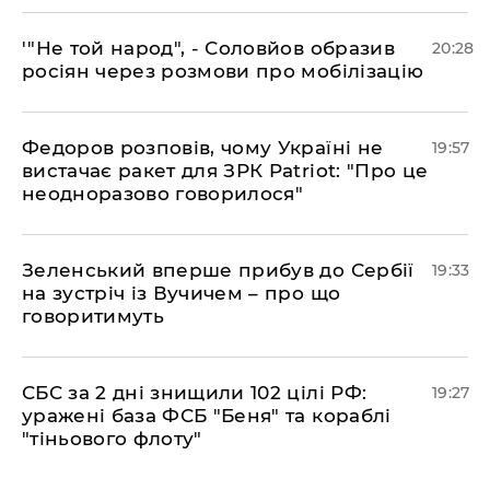
​'"Не той народ", - Соловйов образив
20:28
росіян через розмови про мобілізацію
​Федоров розповів, чому Україні не
19:57
вистачає ракет для ЗРК Patriot: "Про це
неодноразово говорилося"
​Зеленський вперше прибув до Сербії
19:33
на зустріч із Вучичем – про що
говоритимуть
​СБС за 2 дні знищили 102 цілі РФ:
19:27
уражені база ФСБ "Беня" та кораблі
"тіньового флоту"