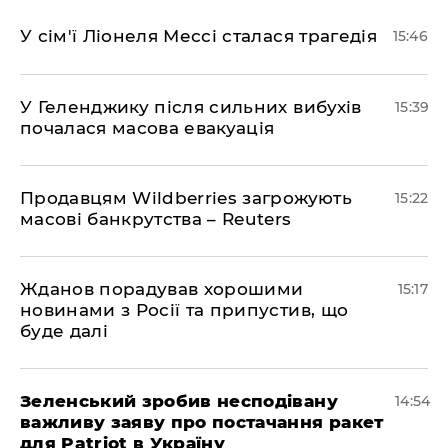
У сім'ї Ліонеля Мессі сталася трагедія
15:46
У Геленджику після сильних вибухів
15:39
почалася масова евакуація
Продавцям Wildberries загрожують
15:22
масові банкрутства – Reuters
Жданов порадував хорошими
15:17
новинами з Росії та припустив, що
буде далі
Зеленський зробив несподівану
14:54
важливу заяву про постачання ракет
для Patriot в Україну