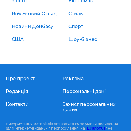
У світі
Економіка
Військовий Огляд
Стиль
Новини Донбасу
Спорт
США
Шоу-бізнес
Про проект
Реклама
Редакція
Персональні дані
Контакти
Захист персональних
даних
Використання матеріалів дозволяється за умови посилання
(для інтернет-видань - гіперпосилання) на "
Диалог.ua
" не