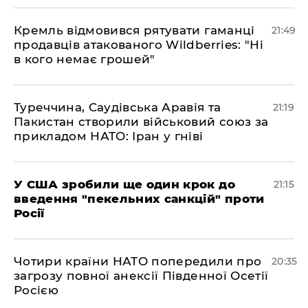
​Кремль відмовився рятувати гаманці
21:49
продавців атакованого Wildberries: "Ні
в кого немає грошей"
​Туреччина, Саудівська Аравія та
21:19
Пакистан створили військовий союз за
прикладом НАТО: Іран у гніві
​У США зробили ще один крок до
21:15
введення "пекельних санкцій" проти
Росії
​Чотири країни НАТО попередили про
20:35
загрозу повної анексії Південної Осетії
Росією