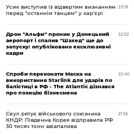
​Усик виступив із відвертим визнанням
23:19
перед "останнім танцем" у кар'єрі
​Дрон "Альфи" проник у Донецький
22:52
аеропорт і спалив "Шахед" ще до
запуску: опубліковано ексклюзивні
кадри
​Спроби переконати Маска на
22:40
використання Starlink для ударів по
балістиці в РФ - The Atlantic дізнався
про позицію бізнесмена
​Сеул рятує військового союзника
21:55
КНДР: Південна Корея відправила РФ
30 тисяч тонн авіапалива