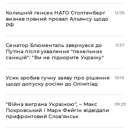
Колишній генсек НАТО Столтенберг
12:05
визнав повний провал Альянсу щодо
РФ
Сенатор Блюменталь звернувся до
11:37
Путіна після ухвалення "пекельних
санкцій": "Ви не підкорите Україну"
Усик зробив гучну заяву про рішення
10:19
щодо допуску росіян до Олімпіад
"Війна виграна Україною", – Макс
09:29
Покровський і Марк Фейгін відвідали
прифронтовий Слов'янськ