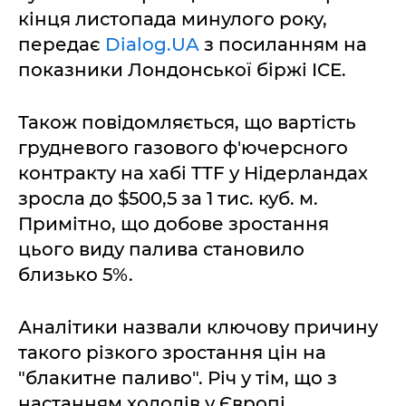
кінця листопада минулого року,
передає
Dialog.UA
з посиланням на
показники Лондонської біржі ICE.
Також повідомляється, що вартість
грудневого газового ф'ючерсного
контракту на хабі TTF у Нідерландах
зросла до $500,5 за 1 тис. куб. м.
Примітно, що добове зростання
цього виду палива становило
близько 5%.
Аналітики назвали ключову причину
такого різкого зростання цін на
"блакитне паливо". Річ у тім, що з
настанням холодів у Європі