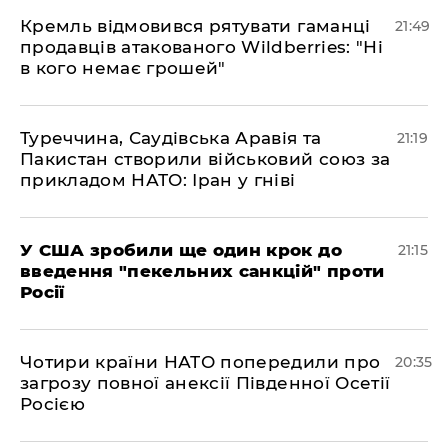
​Кремль відмовився рятувати гаманці
21:49
продавців атакованого Wildberries: "Ні
в кого немає грошей"
​Туреччина, Саудівська Аравія та
21:19
Пакистан створили військовий союз за
прикладом НАТО: Іран у гніві
​У США зробили ще один крок до
21:15
введення "пекельних санкцій" проти
Росії
​Чотири країни НАТО попередили про
20:35
загрозу повної анексії Південної Осетії
Росією