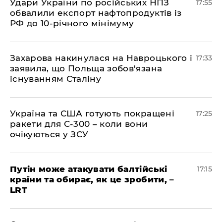
​Удари України по російських НПЗ
17:55
обвалили експорт нафтопродуктів із
РФ до 10-річного мінімуму
​Захарова накинулася на Навроцького і
17:33
заявила, що Польща зобов'язана
існуванням Сталіну
​Україна та США готують покращені
17:25
ракети для С-300 – коли вони
очікуються у ЗСУ
​Путін може атакувати балтійські
17:15
країни та обирає, як це зробити, –
LRT