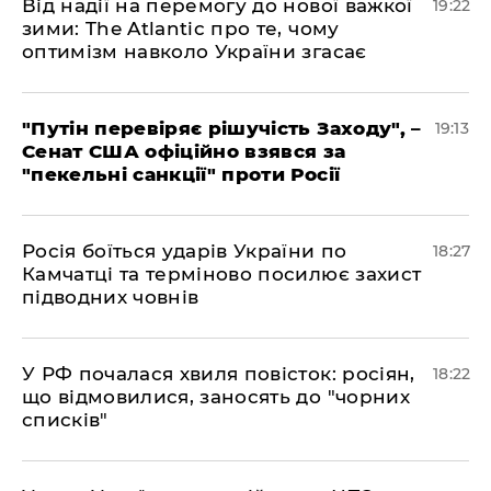
​Від надії на перемогу до нової важкої
19:22
зими: The Atlantic про те, чому
оптимізм навколо України згасає
​"Путін перевіряє рішучість Заходу", –
19:13
Сенат США офіційно взявся за
"пекельні санкції" проти Росії
​Росія боїться ударів України по
18:27
Камчатці та терміново посилює захист
підводних човнів
​У РФ почалася хвиля повісток: росіян,
18:22
що відмовилися, заносять до "чорних
списків"