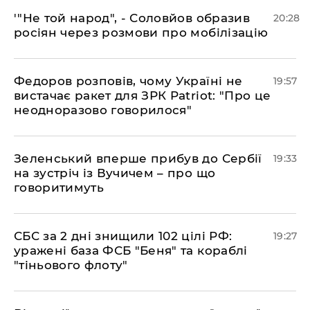
​'"Не той народ", - Соловйов образив
20:28
росіян через розмови про мобілізацію
​Федоров розповів, чому Україні не
19:57
вистачає ракет для ЗРК Patriot: "Про це
неодноразово говорилося"
​Зеленський вперше прибув до Сербії
19:33
на зустріч із Вучичем – про що
говоритимуть
​СБС за 2 дні знищили 102 цілі РФ:
19:27
уражені база ФСБ "Беня" та кораблі
"тіньового флоту"