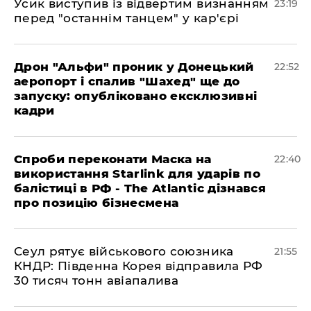
​Усик виступив із відвертим визнанням
23:19
перед "останнім танцем" у кар'єрі
​Дрон "Альфи" проник у Донецький
22:52
аеропорт і спалив "Шахед" ще до
запуску: опубліковано ексклюзивні
кадри
​Спроби переконати Маска на
22:40
використання Starlink для ударів по
балістиці в РФ - The Atlantic дізнався
про позицію бізнесмена
​Сеул рятує військового союзника
21:55
КНДР: Південна Корея відправила РФ
30 тисяч тонн авіапалива