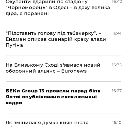
​Окупанти вдарили по стадіону
16:42
"Чорноморець" в Одесі – в даху велика
діра, є поранені
​“Підставить голову під табакерку”, –
16:41
Ейдман описав сценарій краху влади
Путіна
На Близькому Сході з'явився новий
16:35
оборонний альянс – Euronews
БЕКи Group 13 провели парад біля
16:27
Ялти: опубліковано ексклюзивні
кадри
Як змінилася думка киян після
16:10