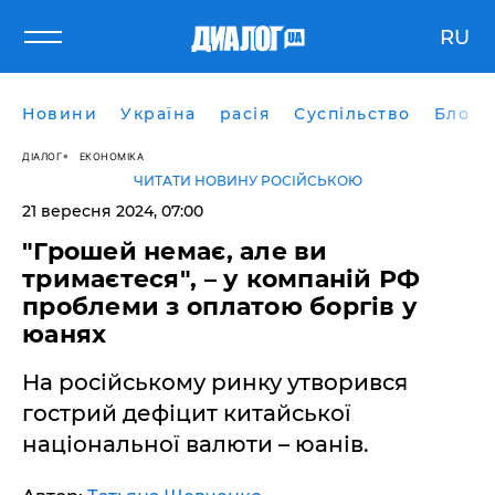
RU
Новини
Україна
расія
Суспільство
Блоги
ДІАЛОГ
ЕКОНОМІКА
ЧИТАТИ НОВИНУ РОСІЙСЬКОЮ
21 вересня 2024, 07:00
"Грошей немає, але ви
тримаєтеся", – у компаній РФ
проблеми з оплатою боргів у
юанях
На російському ринку утворився
гострий дефіцит китайської
національної валюти – юанів.