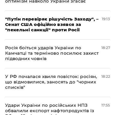
оптимізм навколо України згасає
​"Путін перевіряє рішучість Заходу", –
19:13
Сенат США офіційно взявся за
"пекельні санкції" проти Росії
​Росія боїться ударів України по
18:27
Камчатці та терміново посилює захист
підводних човнів
​У РФ почалася хвиля повісток: росіян,
18:22
що відмовилися, заносять до "чорних
списків"
​Удари України по російських НПЗ
17:55
обвалили експорт нафтопродуктів із