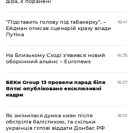
діра, є поранені
​“Підставить голову під табакерку”, –
16:41
Ейдман описав сценарій краху влади
Путіна
На Близькому Сході з'явився новий
16:35
оборонний альянс – Euronews
БЕКи Group 13 провели парад біля
16:27
Ялти: опубліковано ексклюзивні
кадри
Як змінилася думка киян після
16:10
обстрілів балістикою, та скільки
українців готові віддати Донбас РФ