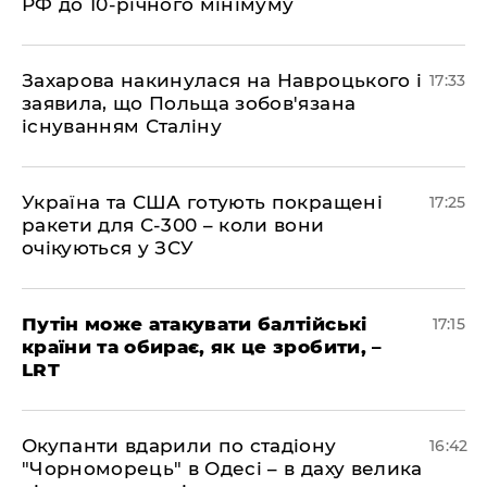
РФ до 10-річного мінімуму
​Захарова накинулася на Навроцького і
17:33
заявила, що Польща зобов'язана
існуванням Сталіну
​Україна та США готують покращені
17:25
ракети для С-300 – коли вони
очікуються у ЗСУ
​Путін може атакувати балтійські
17:15
країни та обирає, як це зробити, –
LRT
​Окупанти вдарили по стадіону
16:42
"Чорноморець" в Одесі – в даху велика