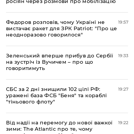
росіян через розмови про мобілізацію
​Федоров розповів, чому Україні не
19:57
вистачає ракет для ЗРК Patriot: "Про це
неодноразово говорилося"
​Зеленський вперше прибув до Сербії
19:33
на зустріч із Вучичем – про що
говоритимуть
​СБС за 2 дні знищили 102 цілі РФ:
19:27
уражені база ФСБ "Беня" та кораблі
"тіньового флоту"
​Від надії на перемогу до нової важкої
19:22
зими: The Atlantic про те, чому