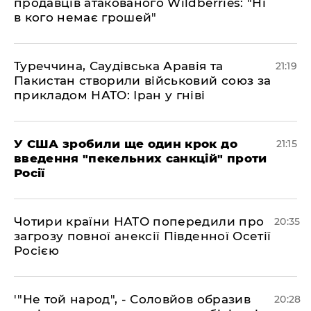
продавців атакованого Wildberries: "Ні
в кого немає грошей"
​Туреччина, Саудівська Аравія та
21:19
Пакистан створили військовий союз за
прикладом НАТО: Іран у гніві
​У США зробили ще один крок до
21:15
введення "пекельних санкцій" проти
Росії
​Чотири країни НАТО попередили про
20:35
загрозу повної анексії Південної Осетії
Росією
​'"Не той народ", - Соловйов образив
20:28