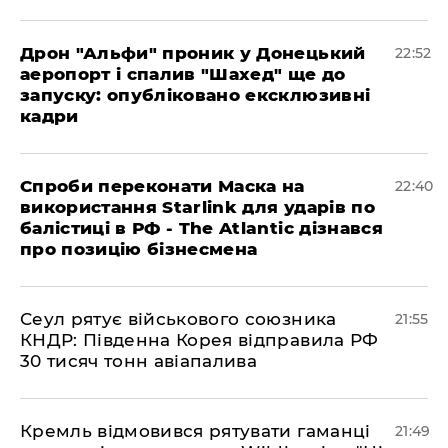
​Дрон "Альфи" проник у Донецький
22:52
аеропорт і спалив "Шахед" ще до
запуску: опубліковано ексклюзивні
кадри
​Спроби переконати Маска на
22:40
використання Starlink для ударів по
балістиці в РФ - The Atlantic дізнався
про позицію бізнесмена
​Сеул рятує військового союзника
21:55
КНДР: Південна Корея відправила РФ
30 тисяч тонн авіапалива
​Кремль відмовився рятувати гаманці
21:49