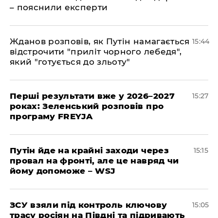
– пояснили експерти
Жданов розповів, як Путін намагається
15:44
відстрочити "приліт чорного лебедя",
який "готується до зльоту"
Перші результати вже у 2026–2027
15:27
роках: Зеленський розповів про
програму FREYJA
Путін йде на крайні заходи через
15:15
провал на фронті, але це навряд чи
йому допоможе – WSJ
ЗСУ взяли під контроль ключову
15:05
трасу росіян на Півдні та підривають