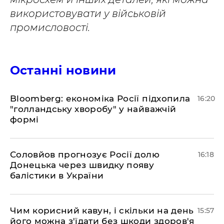
використовувати у військовій
промисловості.
Останні новини
Bloomberg: економіка Росії підхопила
16:20
"голландську хворобу" у найважчій
формі
Соловйов прогнозує Росії долю
16:18
Донецька через швидку появу
балістики в України
Чим корисний кавун, і скільки на день
15:57
його можна з'їдати без шкоди здоров'я