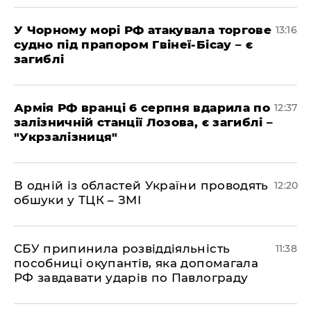
У Чорному морі РФ атакувала торгове
13:16
судно під прапором Гвінеї-Бісау – є
загиблі
Армія РФ вранці 6 серпня вдарила по
12:37
залізничній станції Лозова, є загиблі –
"Укрзалізниця"
В одній із областей України проводять
12:20
обшуки у ТЦК – ЗМІ
СБУ припинила розвіддіяльність
11:38
пособниці окупантів, яка допомагала
РФ завдавати ударів по Павлограду