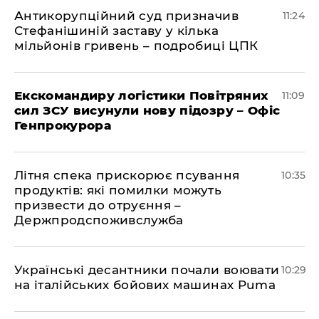
Антикорупційний суд призначив
11:24
Стефанішиній заставу у кілька
мільйонів гривень – подробиці ЦПК
Екскомандиру логістики Повітряних
11:09
сил ЗСУ висунули нову підозру – Офіс
Генпрокурора
Літня спека прискорює псування
10:35
продуктів: які помилки можуть
призвести до отруєння –
Держпродспоживслужба
Українські десантники почали воювати
10:29
на італійських бойових машинах Puma