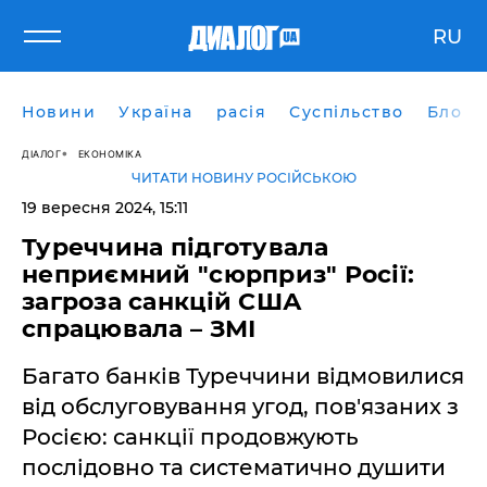
RU
Новини
Україна
расія
Суспільство
Блоги
ДІАЛОГ
ЕКОНОМІКА
ЧИТАТИ НОВИНУ РОСІЙСЬКОЮ
19 вересня 2024, 15:11
Туреччина підготувала
неприємний "сюрприз" Росії:
загроза санкцій США
спрацювала – ЗМІ
Багато банків Туреччини відмовилися
від обслуговування угод, пов'язаних з
Росією: санкції продовжують
послідовно та систематично душити