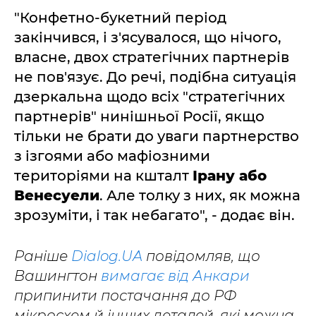
"Конфетно-букетний період
закінчився, і з'ясувалося, що нічого,
власне, двох стратегічних партнерів
не пов'язує. До речі, подібна ситуація
дзеркальна щодо всіх "стратегічних
партнерів" нинішньої Росії, якщо
тільки не брати до уваги партнерство
з ізгоями або мафіозними
територіями на кшталт
Ірану або
Венесуели
. Але толку з них, як можна
зрозуміти, і так небагато", - додає він.
Раніше
Dialog.UA
повідомляв, що
Вашингтон
вимагає від Анкари
припинити постачання до РФ
мікросхем й інших деталей, які можна