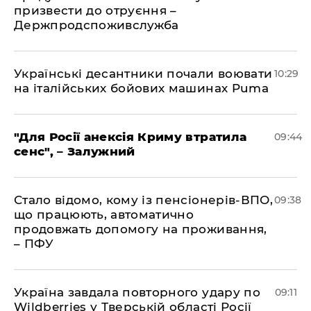
призвести до отруєння –
Держпродспоживслужба
Українські десантники почали воювати
10:29
на італійських бойових машинах Puma
"Для Росії анексія Криму втратила
09:44
сенс", – Залужний
Стало відомо, кому із пенсіонерів-ВПО,
09:38
що працюють, автоматично
продовжать допомогу на проживання,
– ПФУ
Україна завдала повторного удару по
09:11
Wildberries у Тверській області Росії