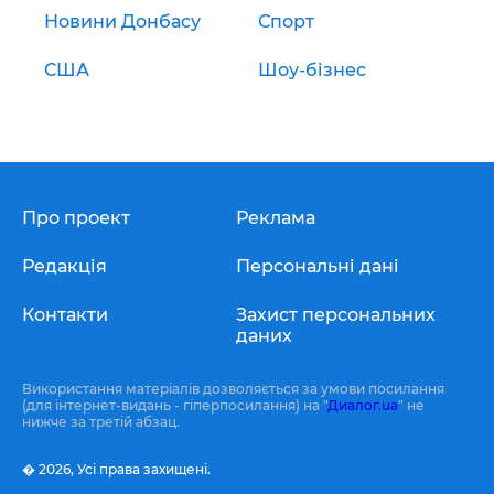
Новини Донбасу
Спорт
США
Шоу-бізнес
Про проект
Реклама
Редакція
Персональні дані
Контакти
Захист персональних
даних
Використання матеріалів дозволяється за умови посилання
(для інтернет-видань - гіперпосилання) на "
Диалог.ua
" не
нижче за третій абзац.
� 2026,
Усі права захищені.