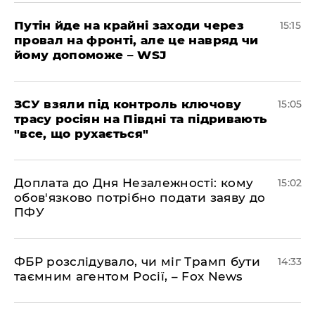
Путін йде на крайні заходи через
15:15
провал на фронті, але це навряд чи
йому допоможе – WSJ
ЗСУ взяли під контроль ключову
15:05
трасу росіян на Півдні та підривають
"все, що рухається"
Доплата до Дня Незалежності: кому
15:02
обов'язково потрібно подати заяву до
ПФУ
ФБР розслідувало, чи міг Трамп бути
14:33
таємним агентом Росії, – Fox News