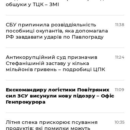
обшуки у ТЦК – ЗМІ
СБУ припинила розвіддіяльність
11:38
пособниці окупантів, яка допомагала
РФ завдавати ударів по Павлограду
Антикорупційний суд призначив
11:24
Стефанішиній заставу у кілька
мільйонів гривень – подробиці ЦПК
Екскомандиру логістики Повітряних
11:09
сил ЗСУ висунули нову підозру – Офіс
Генпрокурора
Літня спека прискорює псування
10:35
продуктів: які помилки можуть