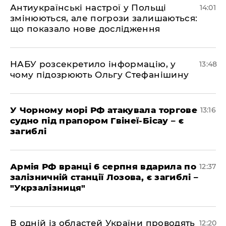
Антиукраїнські настрої у Польщі
14:01
змінюються, але погрози залишаються:
що показало нове дослідження
НАБУ розсекретило інформацію, у
13:48
чому підозрюють Ольгу Стефанішину
У Чорному морі РФ атакувала торгове
13:16
судно під прапором Гвінеї-Бісау – є
загиблі
Армія РФ вранці 6 серпня вдарила по
12:37
залізничній станції Лозова, є загиблі –
"Укрзалізниця"
В одній із областей України проводять
12:20