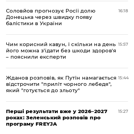
Соловйов прогнозує Росії долю
16:18
Донецька через швидку появу
балістики в України
Чим корисний кавун, і скільки на день
15:57
його можна з'їдати без шкоди здоров'я
– пояснили експерти
Жданов розповів, як Путін намагається
15:44
відстрочити "приліт чорного лебедя",
який "готується до зльоту"
Перші результати вже у 2026–2027
15:27
роках: Зеленський розповів про
програму FREYJA