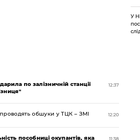
​У 
пос
слі
дарила по залізничній станції
12:37
ізниця"
 проводять обшуки у ТЦК – ЗМІ
12:20
ність пособниці окупантів, яка
11:38