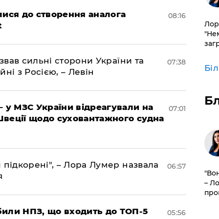
лися до створення аналога
08:16
Лор
t
"Не
заг
азвав сильні сторони України та
07:38
Бі
йні з Росією, – Левін
Б
– у МЗС України відреагували на
07:01
Швеції щодо суховантажного судна
 підкорені", – Лора Лумер назвала
06:57
"Во
я
– Л
про
били НПЗ, що входить до ТОП-5
05:56