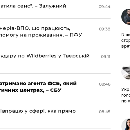
ратила сенс", – Залужний
09:44
іонерів-ВПО, що працюють,
09:38
помогу на проживання, – ПФУ
Гла
сто
врят
удару по Wildberries у Тверській
09:11
затримано агента ФСБ, який
08:48
​Ук
тичних центрах, – СБУ
гол
по 
івпрацю у сфері, яка прямо
08:45