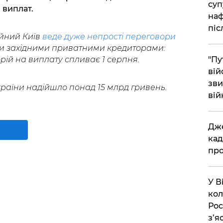
суп
 виплат.
наф
піс
ійний Київ
веде дуже непрості переговори
ми західними приватними кредиторами:
ій на виплату спливає 1 серпня.
"Пу
вій
зви
аїни надійшло понад 15 млрд гривень.
вій
​Дж
кад
про
​У 
кол
Рос
з’я