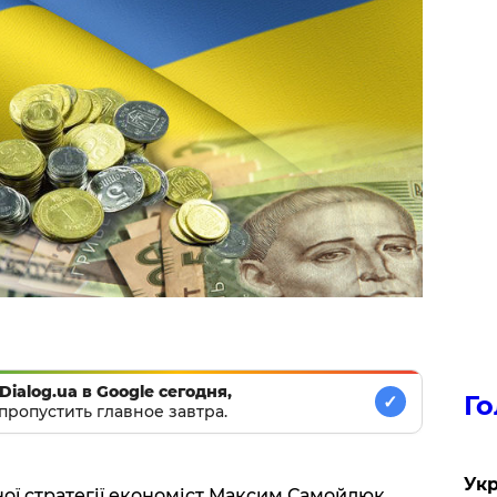
Dialog.ua в Google сегодня,
Го
✓
пропустить главное завтра.
Укр
ої стратегії економіст Максим Самойлюк