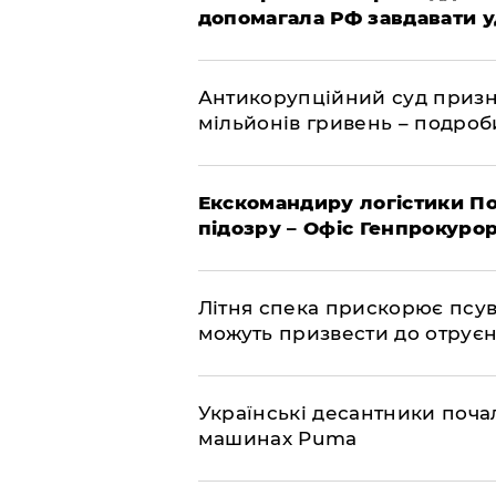
допомагала РФ завдавати у
Антикорупційний суд призна
мільйонів гривень – подро
Екскомандиру логістики По
підозру – Офіс Генпрокуро
Літня спека прискорює псув
можуть призвести до отру
Українські десантники поча
машинах Puma