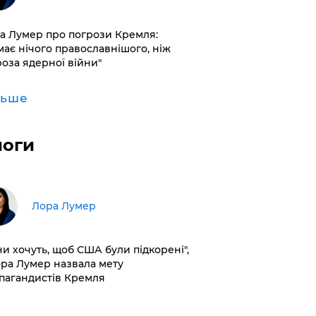
а Лумер про погрози Кремля:
має нічого православнішого, ніж
роза ядерної війни"
льше
логи
​Лора Лумер
ни хочуть, щоб США були підкорені",
ора Лумер назвала мету
пагандистів Кремля