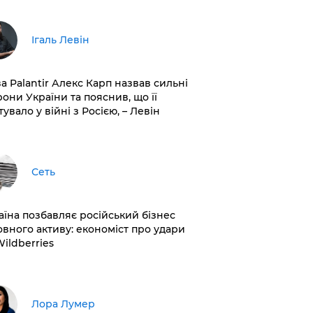
Ігаль Левін
ва Palantir Алекс Карп назвав сильні
рони України та пояснив, що її
увало у війні з Росією, – Левін
Сеть
раїна позбавляє російський бізнес
овного активу: економіст про удари
Wildberries
​Лора Лумер