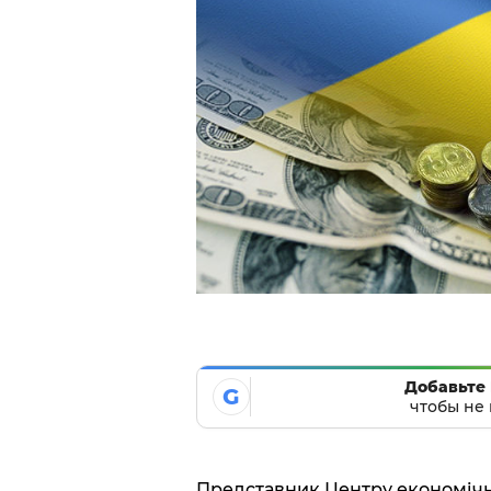
Добавьте 
G
чтобы не 
Представник Центру економічн