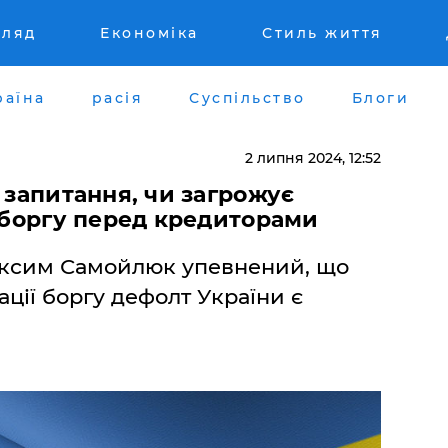
гляд
Економіка
Стиль життя
раїна
расія
Суспільство
Блоги
2 липня 2024, 12:52
 запитання, чи загрожує
і боргу перед кредиторами
аксим Самойлюк упевнений, що
ації боргу дефолт України є