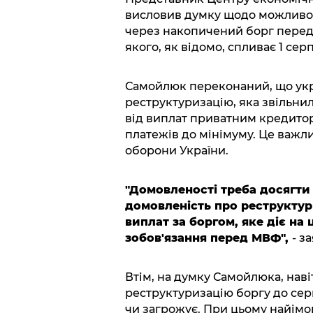
висловив думку щодо можливог
через накопичений борг перед
якого, як відомо, спливає 1 сер
Самойлюк переконаний, що укр
реструктуризацію, яка звільнил
від виплат приватним кредитора
платежів до мінімуму. Це важли
оборони України.
"Домовленості треба досягти 
домовленість про реструктур
виплат за боргом, яке діє на 
зобов'язання перед МВФ",
- з
Втім, на думку Самойлюка, нав
реструктуризацію боргу до серп
чи загрожує. При цьому найім