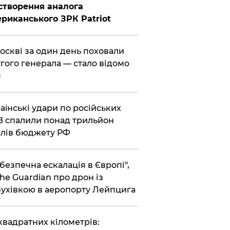
створення аналога
риканського ЗРК Patriot
Москві за один день поховали
гого генерала — стало відомо
я
раїнські удари по російських
 спалили понад трильйон
лів бюджету РФ
ебезпечна ескалація в Європі",
he Guardian про дрон із
ухівкою в аеропорту Лейпцига
 квадратних кілометрів: