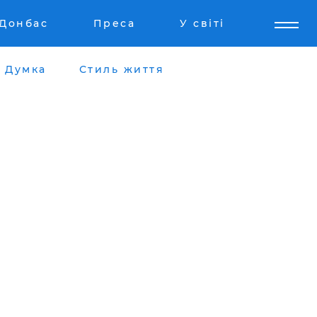
Донбас
Преса
У світі
Думка
Стиль життя