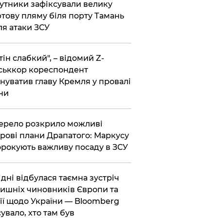
утники зафіксували велику
тову пляму біля порту Тамань
ля атаки ЗСУ
тін слабкий", – відомий Z-
ськкор кореспондент
нуватив главу Кремля у провалі
ни
ерело розкрило можливі
рові плани Драпатого: Маркусу
рокують важливу посаду в ЗСУ
Відні відбулася таємна зустріч
ишніх чиновників Європи та
ії щодо України — Bloomberg
сувало, хто там був