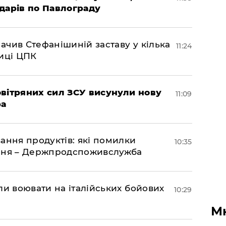
дарів по Павлограду
чив Стефанішиній заставу у кілька
11:24
биці ЦПК
вітряних сил ЗСУ висунули нову
11:09
ра
ання продуктів: які помилки
10:35
єння – Держпродспоживслужба
ли воювати на італійських бойових
10:29
М