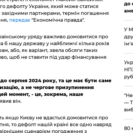
до 
о дефолту України, який може статися
аме
 західними партнерами, термін погашення
пня,
передає
"Економічна правда".
​У 
аїнському уряду важливо домовитися про
дру
а б нашу державу у найближчі кілька років
ім’
м, або, як варіант, звела обсяги таких
во, щоб не ставити під удар фінансування
​Ук
НПЗ
руб
до серпня 2024 року, та це має бути саме
изацію, а не чергове призупинення
цей момент, - це, зокрема, наше
​"Н
аявив він.
— T
виб
іть якщо Києву не вдасться домовитися про
ня, то дефолт нашій країні все одно навряд
​80
овірнішим сценарієм погодження з