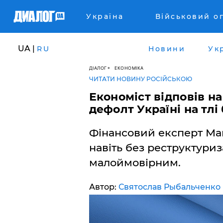
Україна
Військовий о
UA |
RU
Новини
Ук
ДІАЛОГ
ЕКОНОМІКА
ЧИТАТИ НОВИНУ РОСІЙСЬКОЮ
Економіст відповів на
дефолт Україні на тл
Фінансовий експерт М
навіть без реструктуриз
малоймовірним.
Автор:
Святослав Рыбальченко