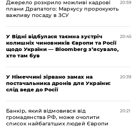
​Джерело розкрило можливі кадрові
20:59
плани Драпатого: Маркусу пророкують
важливу посаду в ЗСУ
​У Відні відбулася таємна зустріч
20:45
колишніх чиновників Європи та Росії
щодо України — Bloomberg з’ясувало,
хто там був
​У Німеччині зірвано замах на
20:39
постачальника дронів для України:
слід веде до Росії
​Банкір, який відмовився від
20:21
громадянства РФ, може очолити
список найбагатших людей Європи