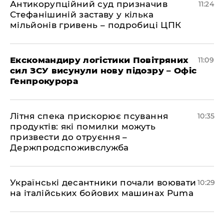
Антикорупційний суд призначив
11:24
Стефанішиній заставу у кілька
мільйонів гривень – подробиці ЦПК
Екскомандиру логістики Повітряних
11:09
сил ЗСУ висунули нову підозру – Офіс
Генпрокурора
Літня спека прискорює псування
10:35
продуктів: які помилки можуть
призвести до отруєння –
Держпродспоживслужба
Українські десантники почали воювати
10:29
на італійських бойових машинах Puma