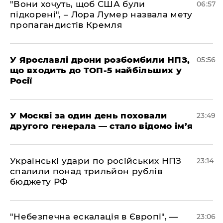
"Вони хочуть, щоб США були
06:57
підкорені", – Лора Лумер назвала мету
пропагандистів Кремля
У Ярославлі дрони розбомбили НПЗ,
05:56
що входить до ТОП-5 найбільших у
Росії
​У Москві за один день поховали
23:49
другого генерала — стало відомо ім’я
​Українські удари по російських НПЗ
23:14
спалили понад трильйон рублів
бюджету РФ
​"Небезпечна ескалація в Європі", —
23:06