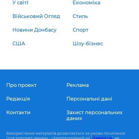
У світі
Економіка
Військовий Огляд
Стиль
Новини Донбасу
Спорт
США
Шоу-бізнес
Про проект
Реклама
Редакція
Персональні дані
Контакти
Захист персональних
даних
Використання матеріалів дозволяється за умови посилання
(для інтернет-видань - гіперпосилання) на "
Диалог.ua
" не