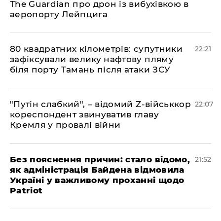
The Guardian про дрон із вибухівкою в
аеропорту Лейпцига
​80 квадратних кілометрів: супутники
22:21
зафіксували велику нафтову пляму
біля порту Тамань після атаки ЗСУ
"Путін слабкий", – відомий Z-військкор
22:07
кореспондент звинуватив главу
Кремля у провалі війни
​Без пояснення причин: стало відомо,
21:52
як адміністрація Байдена відмовила
Україні у важливому проханні щодо
Patriot