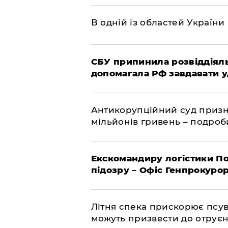
В одній із областей України
СБУ припинила розвіддіяль
допомагала РФ завдавати у
Антикорупційний суд призна
мільйонів гривень – подро
Екскомандиру логістики По
підозру – Офіс Генпрокуро
Літня спека прискорює псув
можуть призвести до отру