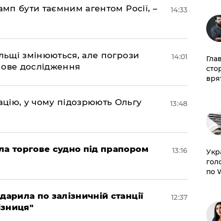
амп бути таємним агентом Росії, –
14:33
ольщі змінюються, але погрози
14:01
Гла
нове дослідження
сто
врят
цію, у чому підозрюють Ольгу
13:48
ла торгове судно під прапором
13:16
​Ук
гол
по 
дарила по залізничній станції
12:37
ізниця"