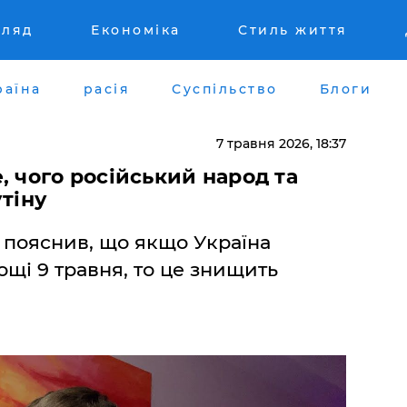
гляд
Економіка
Стиль життя
раїна
расія
Суспільство
Блоги
7 травня 2026, 18:37
, чого російський народ та
утіну
 пояснив, що якщо Україна
ощі 9 травня, то це знищить