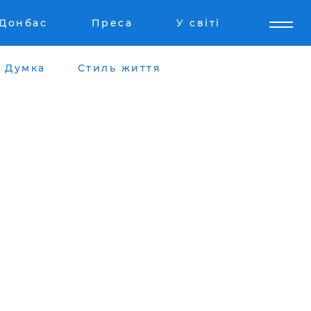
Донбас
Преса
У світі
Думка
Стиль життя