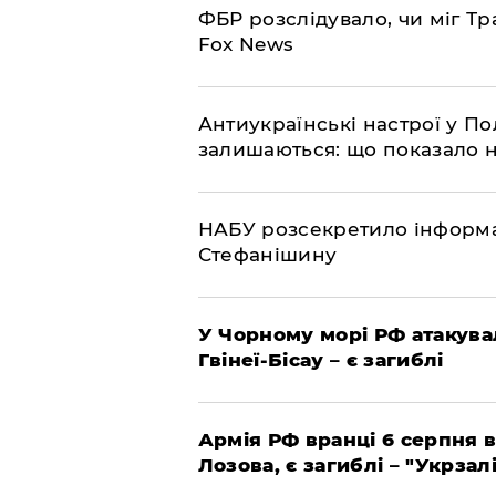
ФБР розслідувало, чи міг Тр
Fox News
Антиукраїнські настрої у П
залишаються: що показало 
НАБУ розсекретило інформа
Стефанішину
У Чорному морі РФ атакува
Гвінеї-Бісау – є загиблі
Армія РФ вранці 6 серпня в
Лозова, є загиблі – "Укрзал