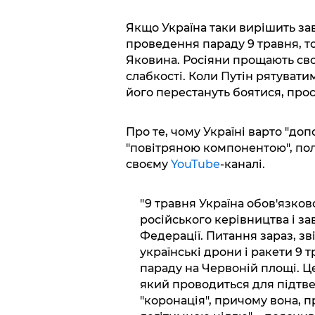
Якщо Україна таки вирішить за
проведення параду 9 травня, то
Яковина. Росіяни прощають сво
слабкості. Коли Путін рятувати
його перестануть боятися, прос
Про те, чому Україні варто "до
"повітряною компонентою", пол
своєму
YouTube
-каналі.
"9 травня Україна обов'язк
російського керівництва і за
Федерації. Питання зараз, зві
українські дрони і ракети 9
параду на Червоній площі. Це
який проводиться для підтв
"коронація", причому вона, п