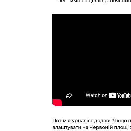
легітимною ціллю", - поясни
Потім журналіст додав: "Якщо 
влаштувати на Червоній площі ж