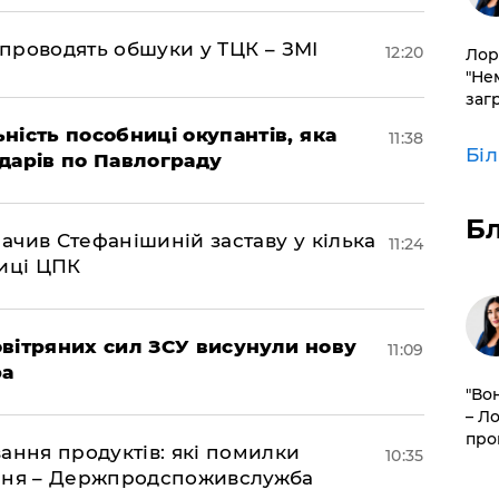
 проводять обшуки у ТЦК – ЗМІ
12:20
Лор
"Не
заг
ність пособниці окупантів, яка
11:38
Бі
дарів по Павлограду
Б
чив Стефанішиній заставу у кілька
11:24
биці ЦПК
вітряних сил ЗСУ висунули нову
11:09
ра
"Во
– Л
про
ання продуктів: які помилки
10:35
єння – Держпродспоживслужба