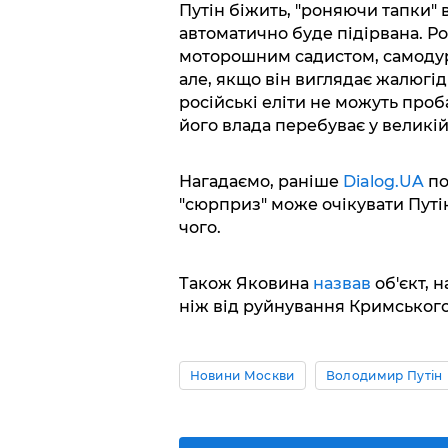
Путін біжить, "роняючи тапки" в
автоматично буде підірвана. Р
моторошним садистом, самодуро
але, якщо він виглядає жалюгід
російські еліти не можуть проб
його влада перебуває у великій
Нагадаємо, раніше
Dialog.UA
по
"сюрприз" може очікувати Путіна
чого.
Також Яковина
назвав
об'єкт, 
ніж від руйнування Кримського
Новини Москви
Володимир Путін