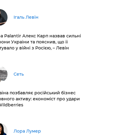
Ігаль Левін
ва Palantir Алекс Карп назвав сильні
рони України та пояснив, що її
увало у війні з Росією, – Левін
Сеть
раїна позбавляє російський бізнес
овного активу: економіст про удари
Wildberries
​Лора Лумер