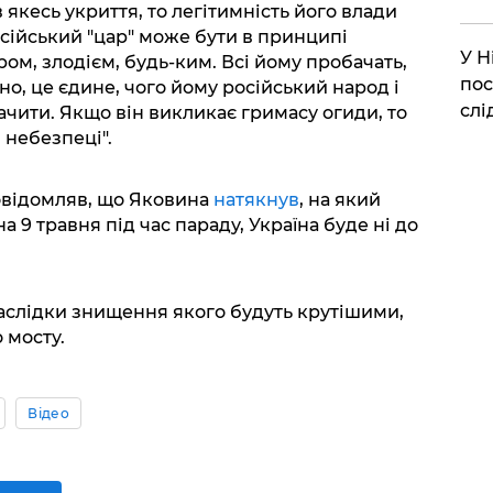
 якесь укриття, то легітимність його влади
осійський "цар" може бути в принципі
​У 
м, злодієм, будь-ким. Всі йому пробачать,
пос
но, це єдине, чого йому російський народ і
слі
ачити. Якщо він викликає гримасу огиди, то
 небезпеці".
відомляв, що Яковина
натякнув
, на який
 9 травня під час параду, Україна буде ні до
наслідки знищення якого будуть крутішими,
 мосту.
Відео