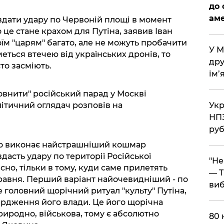
до 
аме
вдати удару по Червоній площі в момент
 це стане крахом для Путіна, заявив Іван
їм "царям" багато, але не можуть пробачити
​У 
меться втечею від українських дронів, то
дру
то засміють.
ім’
повнити" російський парад у Москві
ітичний оглядач розповів на
​Ук
НПЗ
руб
ово виконає найстрашніший кошмар
вдасть удару по території Російської
​"Н
сно, тільки в тому, куди саме прилетять
— T
 травня. Перший варіант найочевидніший - по
виб
 головний щорічний ритуал "культу" Путіна,
ердження його влади. Це його щорічна
риродно, військова, тому є абсолютно
​80