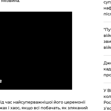
в Яковина.
суп
наф
піс
"Пу
вій
зви
вій
​Дж
кад
про
​У 
кол
під час найсуперважнішої його церемонії
Рос
ах і хаос, якщо всі побачать, як зляканий
з’я