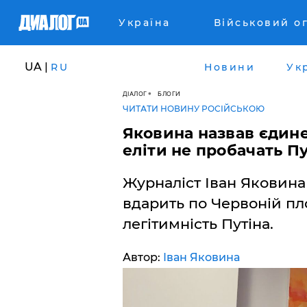
Україна
Військовий о
UA |
RU
Новини
Ук
ДІАЛОГ
БЛОГИ
ЧИТАТИ НОВИНУ РОСІЙСЬКОЮ
​Яковина назвав єдине
еліти не пробачать П
Журналіст Іван Яковина
вдарить по Червоній пл
легітимність Путіна.
Автор:
Іван Яковина