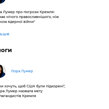
а Лумер про погрози Кремля:
має нічого православнішого, ніж
роза ядерної війни"
льше
логи
​Лора Лумер
ни хочуть, щоб США були підкорені",
ора Лумер назвала мету
пагандистів Кремля