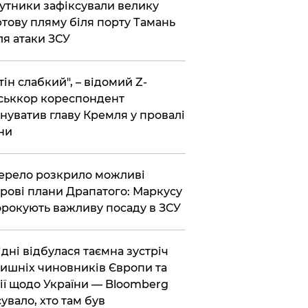
утники зафіксували велику
тову пляму біля порту Тамань
ля атаки ЗСУ
тін слабкий", – відомий Z-
ськкор кореспондент
нуватив главу Кремля у провалі
ни
ерело розкрило можливі
рові плани Драпатого: Маркусу
рокують важливу посаду в ЗСУ
Відні відбулася таємна зустріч
ишніх чиновників Європи та
ії щодо України — Bloomberg
сувало, хто там був