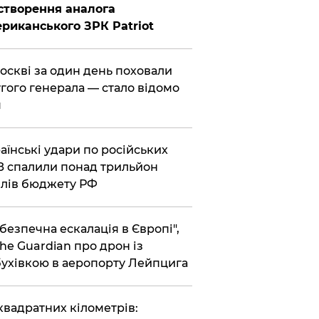
створення аналога
риканського ЗРК Patriot
Москві за один день поховали
гого генерала — стало відомо
я
раїнські удари по російських
 спалили понад трильйон
лів бюджету РФ
ебезпечна ескалація в Європі",
he Guardian про дрон із
ухівкою в аеропорту Лейпцига
 квадратних кілометрів: