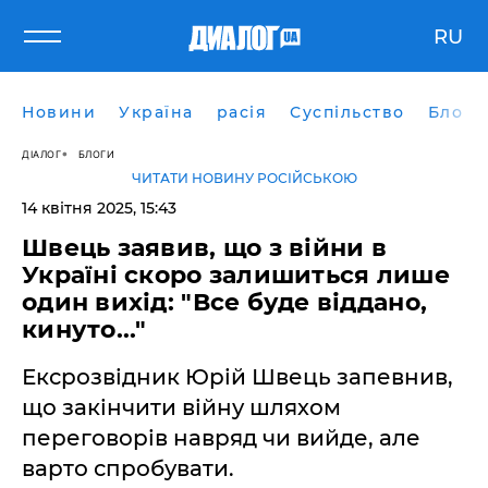
RU
Новини
Україна
расія
Суспільство
Блоги
ДІАЛОГ
БЛОГИ
ЧИТАТИ НОВИНУ РОСІЙСЬКОЮ
14 квітня 2025, 15:43
Швець заявив, що з війни в
Україні скоро залишиться лише
один вихід: "Все буде віддано,
кинуто..."
Ексрозвідник Юрій Швець запевнив,
що закінчити війну шляхом
переговорів навряд чи вийде, але
варто спробувати.