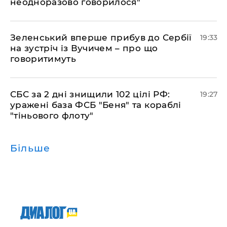
неодноразово говорилося"
​Зеленський вперше прибув до Сербії
19:33
на зустріч із Вучичем – про що
говоритимуть
​СБС за 2 дні знищили 102 цілі РФ:
19:27
уражені база ФСБ "Беня" та кораблі
"тіньового флоту"
Більше