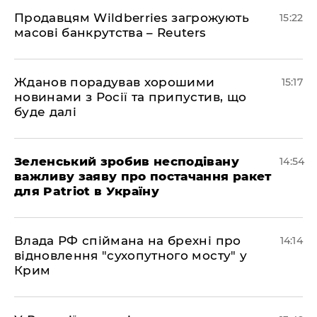
Продавцям Wildberries загрожують
15:22
масові банкрутства – Reuters
Жданов порадував хорошими
15:17
новинами з Росії та припустив, що
буде далі
Зеленський зробив несподівану
14:54
важливу заяву про постачання ракет
для Patriot в Україну
Влада РФ спіймана на брехні про
14:14
відновлення "сухопутного мосту" у
Крим