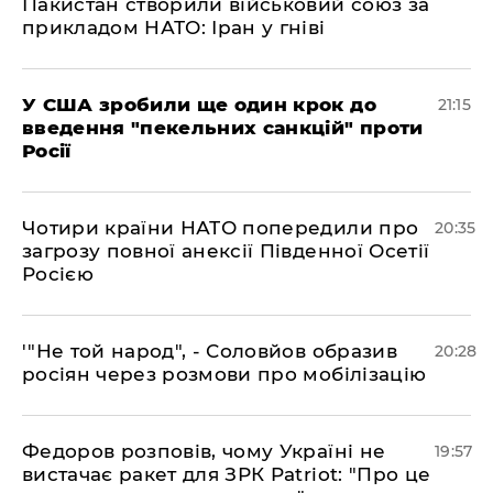
Пакистан створили військовий союз за
прикладом НАТО: Іран у гніві
​У США зробили ще один крок до
21:15
введення "пекельних санкцій" проти
Росії
​Чотири країни НАТО попередили про
20:35
загрозу повної анексії Південної Осетії
Росією
​'"Не той народ", - Соловйов образив
20:28
росіян через розмови про мобілізацію
​Федоров розповів, чому Україні не
19:57
вистачає ракет для ЗРК Patriot: "Про це