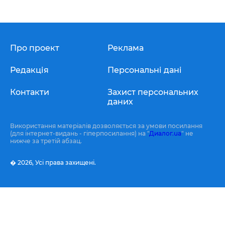
Про проект
Реклама
Редакція
Персональні дані
Контакти
Захист персональних
даних
Використання матеріалів дозволяється за умови посилання
(для інтернет-видань - гіперпосилання) на "
Диалог.ua
" не
нижче за третій абзац.
� 2026,
Усі права захищені.