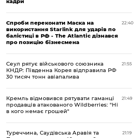
кадри
​Спроби переконати Маска на
22:40
використання Starlink для ударів по
балістиці в РФ - The Atlantic дізнався
про позицію бізнесмена
​Сеул рятує військового союзника
21:55
КНДР: Південна Корея відправила РФ
30 тисяч тонн авіапалива
​Кремль відмовився рятувати гаманці
21:49
продавців атакованого Wildberries: "Ні
в кого немає грошей"
​Туреччина, Саудівська Аравія та
21:19