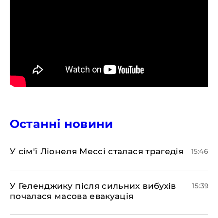
Останні новини
У сім'ї Ліонеля Мессі сталася трагедія
15:46
У Геленджику після сильних вибухів
15:39
почалася масова евакуація