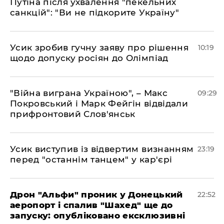
Путіна після ухвалення "пекельних
санкцій": "Ви не підкорите Україну"
Усик зробив гучну заяву про рішення
10:19
щодо допуску росіян до Олімпіад
"Війна виграна Україною", – Макс
09:29
Покровський і Марк Фейгін відвідали
прифронтовий Слов'янськ
​Усик виступив із відвертим визнанням
23:19
перед "останнім танцем" у кар'єрі
​Дрон "Альфи" проник у Донецький
22:52
аеропорт і спалив "Шахед" ще до
запуску: опубліковано ексклюзивні