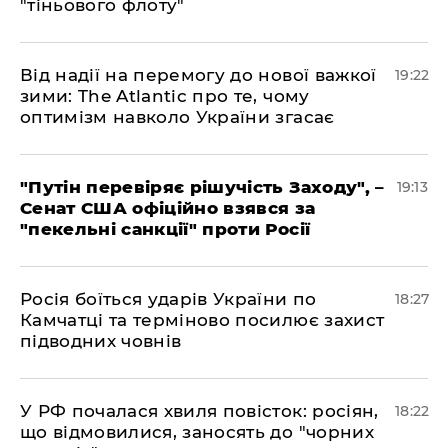
"тіньового флоту"
​Від надії на перемогу до нової важкої
19:22
зими: The Atlantic про те, чому
оптимізм навколо України згасає
​"Путін перевіряє рішучість Заходу", –
19:13
Сенат США офіційно взявся за
"пекельні санкції" проти Росії
​Росія боїться ударів України по
18:27
Камчатці та терміново посилює захист
підводних човнів
​У РФ почалася хвиля повісток: росіян,
18:22
що відмовилися, заносять до "чорних