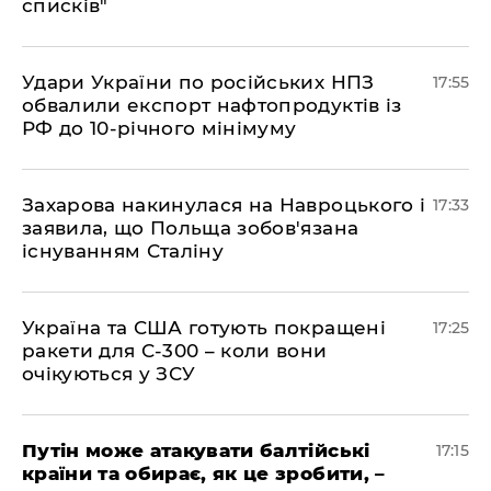
списків"
​Удари України по російських НПЗ
17:55
обвалили експорт нафтопродуктів із
РФ до 10-річного мінімуму
​Захарова накинулася на Навроцького і
17:33
заявила, що Польща зобов'язана
існуванням Сталіну
​Україна та США готують покращені
17:25
ракети для С-300 – коли вони
очікуються у ЗСУ
​Путін може атакувати балтійські
17:15
країни та обирає, як це зробити, –