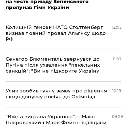
на честь приїзду Зеленського
пролунав Гімн України
Колишній генсек НАТО Столтенберг
12:05
визнав повний провал Альянсу щодо
РФ
Сенатор Блюменталь звернувся до
11:37
Путіна після ухвалення "пекельних
санкцій": "Ви не підкорите Україну"
Усик зробив гучну заяву про рішення
10:19
щодо допуску росіян до Олімпіад
"Війна виграна Україною", – Макс
09:29
Покровський і Марк Фейгін відвідали