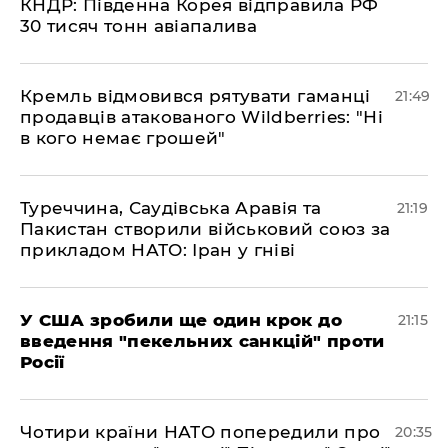
КНДР: Південна Корея відправила РФ
30 тисяч тонн авіапалива
​Кремль відмовився рятувати гаманці
21:49
продавців атакованого Wildberries: "Ні
в кого немає грошей"
​Туреччина, Саудівська Аравія та
21:19
Пакистан створили військовий союз за
прикладом НАТО: Іран у гніві
​У США зробили ще один крок до
21:15
введення "пекельних санкцій" проти
Росії
​Чотири країни НАТО попередили про
20:35