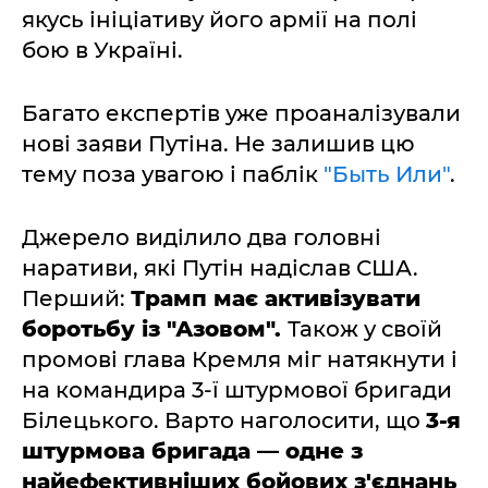
якусь ініціативу його армії на полі
бою в Україні.
Багато експертів уже проаналізували
нові заяви Путіна. Не залишив цю
тему поза увагою і паблік
"Быть Или"
.
Джерело виділило два головні
наративи, які Путін надіслав США.
Перший:
Трамп має активізувати
боротьбу із "Азовом".
Також у своїй
промові глава Кремля міг натякнути і
на командира 3-ї штурмової бригади
Білецького. Варто наголосити, що
3-я
штурмова бригада — одне з
найефективніших бойових з'єднань