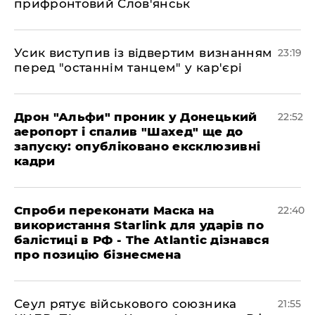
прифронтовий Слов'янськ
​Усик виступив із відвертим визнанням
23:19
перед "останнім танцем" у кар'єрі
​Дрон "Альфи" проник у Донецький
22:52
аеропорт і спалив "Шахед" ще до
запуску: опубліковано ексклюзивні
кадри
​Спроби переконати Маска на
22:40
використання Starlink для ударів по
балістиці в РФ - The Atlantic дізнався
про позицію бізнесмена
​Сеул рятує військового союзника
21:55