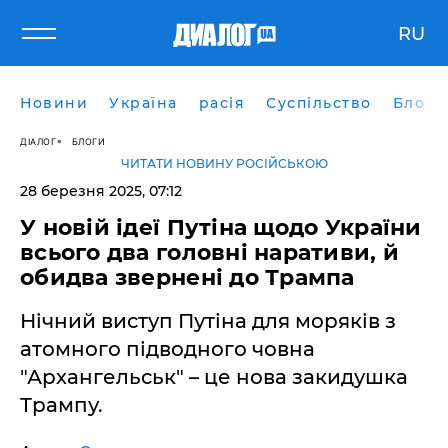
RU
Новини
Україна
расія
Суспільство
Блоги
ДІАЛОГ
БЛОГИ
ЧИТАТИ НОВИНУ РОСІЙСЬКОЮ
28 березня 2025, 07:12
У новій ідеї Путіна щодо України
всього два головні наративи, й
обидва звернені до Трампа
Нічний виступ Путіна для моряків з
атомного підводного човна
"Архангельськ" – це нова закидушка
Трампу.