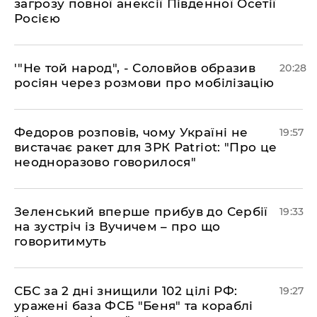
загрозу повної анексії Південної Осетії
Росією
​'"Не той народ", - Соловйов образив
20:28
росіян через розмови про мобілізацію
​Федоров розповів, чому Україні не
19:57
вистачає ракет для ЗРК Patriot: "Про це
неодноразово говорилося"
​Зеленський вперше прибув до Сербії
19:33
на зустріч із Вучичем – про що
говоритимуть
​СБС за 2 дні знищили 102 цілі РФ:
19:27
уражені база ФСБ "Беня" та кораблі