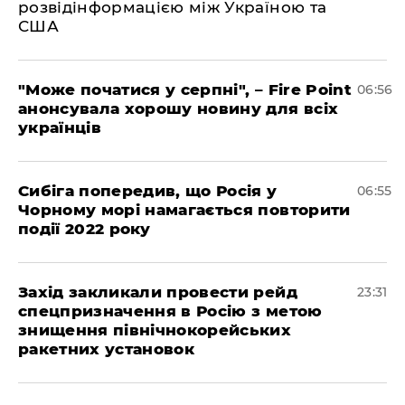
розвідінформацією між Україною та
США
"Може початися у серпні", – Fire Point
06:56
анонсувала хорошу новину для всіх
українців
Сибіга попередив, що Росія у
06:55
Чорному морі намагається повторити
події 2022 року
​Захід закликали провести рейд
23:31
спецпризначення в Росію з метою
знищення північнокорейських
ракетних установок