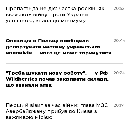
​Пропаганда не діє: частка росіян, які
20:52
вважають війну проти України
успішною, впала до мінімуму
​Опозиція в Польщі пообіцяла
20:44
депортувати частину українських
чоловіків — кого це може торкнутися
​"Треба шукати нову роботу", — у РФ
20:24
Wildberries почав закривати склади,
що зазнали атак
​Перший візит за час війни: глава МЗС
20:17
Азербайджану прибув до Києва з
важливою місією