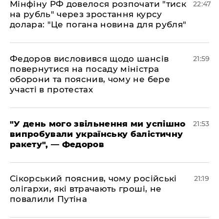
​Мінфіну РФ довелося розпочати "тиск
22:47
на рубль" через зростання курсу
долара: "Це погана новина для рубля"
​Федоров висловився щодо шансів
21:59
повернутися на посаду міністра
оборони та пояснив, чому не бере
участі в протестах
​"У день мого звільнення ми успішно
21:53
випробували українську балістичну
ракету", — Федоров
​Сікорський пояснив, чому російські
21:19
олігархи, які втрачають гроші, не
повалили Путіна