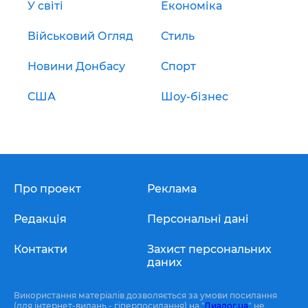
У світі
Економіка
Військовий Огляд
Стиль
Новини Донбасу
Спорт
США
Шоу-бізнес
Про проект
Реклама
Редакція
Персональні дані
Контакти
Захист персональних
даних
Використання матеріалів дозволяється за умови посилання
(для інтернет-видань - гіперпосилання) на "
Диалог.ua
" не