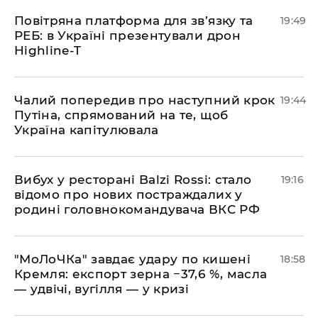
​Повітряна платформа для зв’язку та
19:49
РЕБ: в Україні презентували дрон
Highline-T
​Чалий попередив про наступний крок
19:44
Путіна, спрямований на те, щоб
Україна капітулювала
​Вибух у ресторані Balzi Rossi: стало
19:16
відомо про нових постраждалих у
родині головнокомандувача ВКС РФ
​"МоЛоЧКа" завдає удару по кишені
18:58
Кремля: експорт зерна −37,6 %, масла
— удвічі, вугілля — у кризі