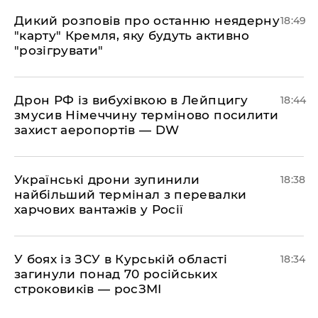
​Дикий розповів про останню неядерну
18:49
"карту" Кремля, яку будуть активно
"розігрувати"
​Дрон РФ із вибухівкою в Лейпцигу
18:44
змусив Німеччину терміново посилити
захист аеропортів — DW
​Українські дрони зупинили
18:38
найбільший термінал з перевалки
харчових вантажів у Росії
​У боях із ЗСУ в Курській області
18:34
загинули понад 70 російських
строковиків — росЗМІ