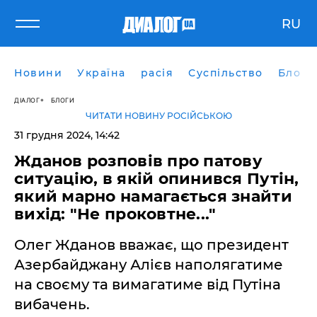
RU
Новини
Україна
расія
Суспільство
Блоги
ДІАЛОГ
БЛОГИ
ЧИТАТИ НОВИНУ РОСІЙСЬКОЮ
31 грудня 2024, 14:42
Жданов розповів про патову
ситуацію, в якій опинився Путін,
який марно намагається знайти
вихід: "Не проковтне..."
Олег Жданов вважає, що президент
Азербайджану Алієв наполягатиме
на своєму та вимагатиме від Путіна
вибачень.