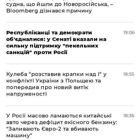
судна, що йшли до Новоросійська, –
Bloomberg дізнався причину
Республіканці та демократи
19:06
об'єдналися: у Сенаті вказали на
сильну підтримку "пекельних
санкцій" проти Росії
Кулеба "розставив крапки над і" у
18:55
конфлікті України з Польщею та
попередив про новий витік
напруженості
У Росії масово ламаються китайські
18:36
авто через дефіцит якісного бензину:
"Заливають Євро-2 та вбивають
машину"