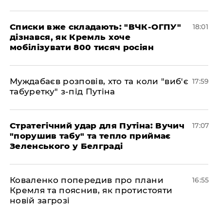
Списки вже складають: "ВЧК-ОГПУ"
18:01
дізнався, як Кремль хоче
мобілізувати 800 тисяч росіян
Муждабаєв розповів, хто та коли "виб'є
17:59
табуретку" з-під Путіна
Стратегічний удар для Путіна: Вучич
17:07
"порушив табу" та тепло приймає
Зеленського у Белграді
Коваленко попередив про плани
16:55
Кремля та пояснив, як протистояти
новій загрозі