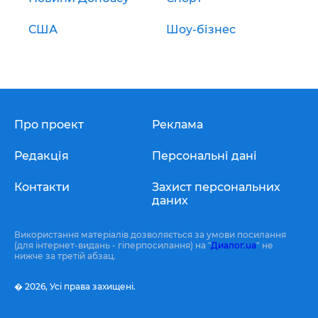
США
Шоу-бізнес
Про проект
Реклама
Редакція
Персональні дані
Контакти
Захист персональних
даних
Використання матеріалів дозволяється за умови посилання
(для інтернет-видань - гіперпосилання) на "
Диалог.ua
" не
нижче за третій абзац.
� 2026,
Усі права захищені.