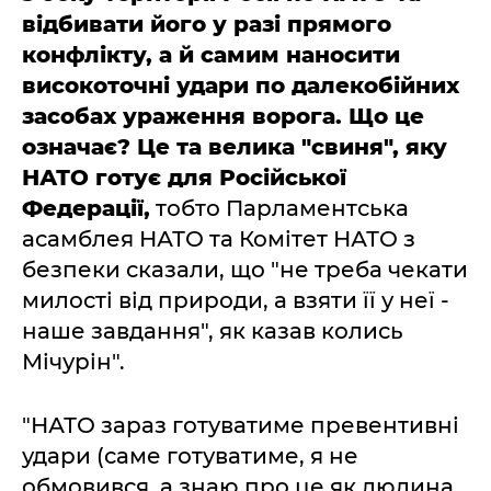
відбивати його у разі прямого
конфлікту, а й самим наносити
високоточні удари по далекобійних
засобах ураження ворога. Що це
означає? Це та велика "свиня", яку
НАТО готує для Російської
Федерації,
тобто Парламентська
асамблея НАТО та Комітет НАТО з
безпеки сказали, що "не треба чекати
милості від природи, а взяти її у неї -
наше завдання", як казав колись
Мічурін".
"НАТО зараз готуватиме превентивні
удари (саме готуватиме, я не
обмовився, а знаю про це як людина,