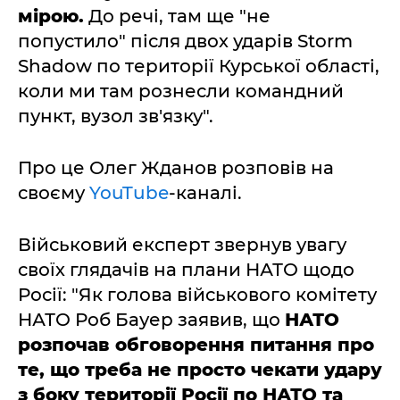
мірою.
До речі, там ще "не
попустило" після двох ударів Storm
Shadow по території Курської області,
коли ми там рознесли командний
пункт, вузол зв'язку".
Про це Олег Жданов розповів на
своєму
YouTube
-каналі.
Військовий експерт звернув увагу
своїх глядачів на плани НАТО щодо
Росії: "Як голова військового комітету
НАТО Роб Бауер заявив, що
НАТО
розпочав обговорення питання про
те, що треба не просто чекати удару
з боку території Росії по НАТО та