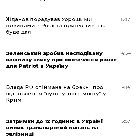
Жданов порадував хорошими
15:17
новинами з Росії та припустив, що
буде далі
Зеленський зробив несподівану
14:54
важливу заяву про постачання ракет
для Patriot в Україну
Влада РФ спіймана на брехні про
14:14
відновлення "сухопутного мосту" у
Крим
Затримки до 12 години: в Україні
13:57
виник транспортний колапс на
залізниці