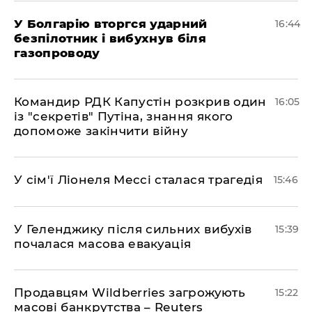
У Болгарію вторгся ударний
16:44
безпілотник і вибухнув біля
газопроводу
Командир РДК Капустін розкрив один
16:05
із "секретів" Путіна, знання якого
допоможе закінчити війну
У сім'ї Ліонеля Мессі сталася трагедія
15:46
У Геленджику після сильних вибухів
15:39
почалася масова евакуація
Продавцям Wildberries загрожують
15:22
масові банкрутства – Reuters