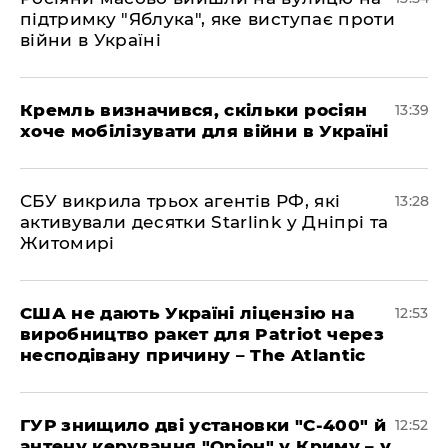
підтримку "Яблука", яке виступає проти
війни в Україні
Кремль визначився, скільки росіян
13:39
хоче мобілізувати для війни в Україні
СБУ викрила трьох агентів РФ, які
13:28
активували десятки Starlink у Дніпрі та
Житомирі
США не дають Україні ліцензію на
12:53
виробництво ракет для Patriot через
несподівану причину – The Atlantic
ГУР знищило дві установки "С-400" й
12:52
антену керування "Оріон" у Криму – у