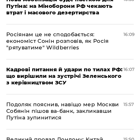
Путіна: на Міноборони РФ чекають
втрат і масового дезертирства
Росіянам це не сподобається:
16:09
економіст Сонін розповів, як Росія
"рятуватиме" Wildberries
Кадрові питання й удари по тилах РФ:
16:07
що вирішили на зустрічі Зеленського
з керівництвом ЗСУ
Подоляк пояснив, навіщо мер Москви
15:57
Собянін пішов ва-банк, закликавши
Путіна зупинитися
Великий провал Лондону: Китай
15:50