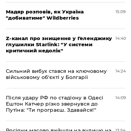
Мадяр розповів, як Україна
15:09
"добиватиме" Wildberries
Z-канал про знищення у Геленджику
14:40
глушилки Starlink: "У системи
критичний недолік"
Сильний вибух стався на ключовому
14:24
військовому об'єкті у Болгарії
Після удару РФ по стадіону в Одесі
14:09
Ештон Катчер різко звернувся до
Путіна: "Ти програєш. Здавайся!"
Росіяни масово вийшли на вулицю на
13:54