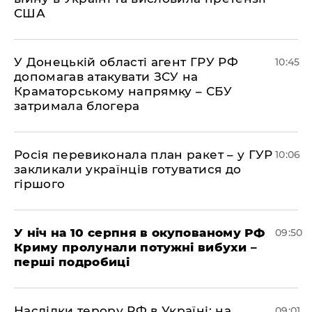
США
У Донецькій області агент ГРУ РФ
10:45
допомагав атакувати ЗСУ на
Краматорському напрямку – СБУ
затримала блогера
Росія перевиконала план ракет – у ГУР
10:06
закликали українців готуватися до
гіршого
У ніч на 10 серпня в окупованому РФ
09:50
Криму пролунали потужні вибухи –
перші подробиці
Наслідки терору РФ в Україні: на
09:01