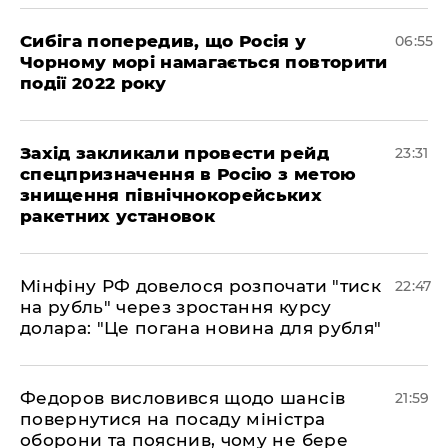
Сибіга попередив, що Росія у
06:55
Чорному морі намагається повторити
події 2022 року
​Захід закликали провести рейд
23:31
спецпризначення в Росію з метою
знищення північнокорейських
ракетних установок
​Мінфіну РФ довелося розпочати "тиск
22:47
на рубль" через зростання курсу
долара: "Це погана новина для рубля"
​Федоров висловився щодо шансів
21:59
повернутися на посаду міністра
оборони та пояснив, чому не бере