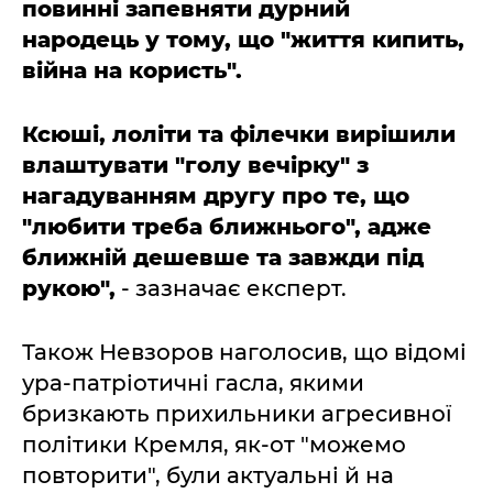
повинні запевняти дурний
народець у тому, що "життя кипить,
війна на користь".
Ксюші, лоліти та філечки вирішили
влаштувати "голу вечірку" з
нагадуванням другу про те, що
"любити треба ближнього", адже
ближній дешевше та завжди під
рукою",
- зазначає експерт.
Також Невзоров наголосив, що відомі
ура-патріотичні гасла, якими
бризкають прихильники агресивної
політики Кремля, як-от "можемо
повторити", були актуальні й на