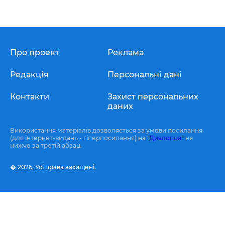
Про проект
Реклама
Редакція
Персональні дані
Контакти
Захист персональних
даних
Використання матеріалів дозволяється за умови посилання
(для інтернет-видань - гіперпосилання) на "
Диалог.ua
" не
нижче за третій абзац.
� 2026,
Усі права захищені.