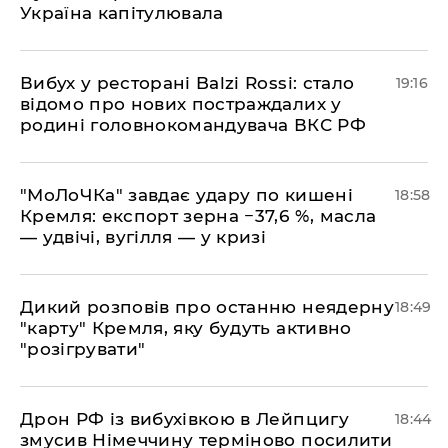
Україна капітулювала
​Вибух у ресторані Balzi Rossi: стало
19:16
відомо про нових постраждалих у
родині головнокомандувача ВКС РФ
​"МоЛоЧКа" завдає удару по кишені
18:58
Кремля: експорт зерна −37,6 %, масла
— удвічі, вугілля — у кризі
​Дикий розповів про останню неядерну
18:49
"карту" Кремля, яку будуть активно
"розігрувати"
​Дрон РФ із вибухівкою в Лейпцигу
18:44
змусив Німеччину терміново посилити