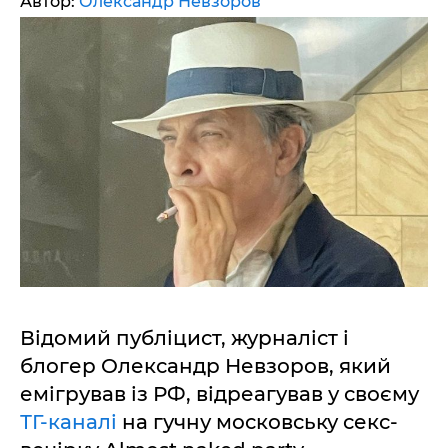
Автор:
Олександр Невзоров
Відомий публіцист, журналіст і
блогер Олександр Невзоров, який
емігрував із РФ, відреагував у своєму
ТГ-каналі
на гучну московську секс-