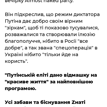
вечірку Almost naked party.
Він підкреслив, що режим диктатора
Путіна дає добро своїм вірним
"зіркам", щоб ті показово тусувалися,
розважалися та створювали ілюзію
благополуччя, нібито в Росії "все
добре", а так звана "спецоперація" в
Україні нібито "тільки йде на
користь".
"Путінській еліті дано відмашку на
"красиве життя" за найповнішою
програмою.
Усі забави та біснування Zнаті