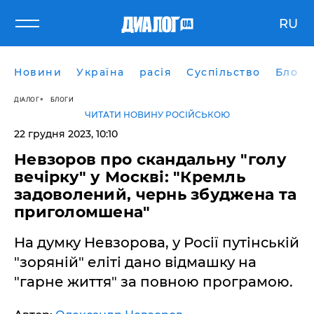
RU
Новини
Україна
расія
Суспільство
Блоги
ДІАЛОГ
БЛОГИ
ЧИТАТИ НОВИНУ РОСІЙСЬКОЮ
22 грудня 2023, 10:10
Невзоров про скандальну "голу
вечірку" у Москві: "Кремль
задоволений, чернь збуджена та
приголомшена"
На думку Невзорова, у Росії путінській
"зоряній" еліті дано відмашку на
"гарне життя" за повною програмою.