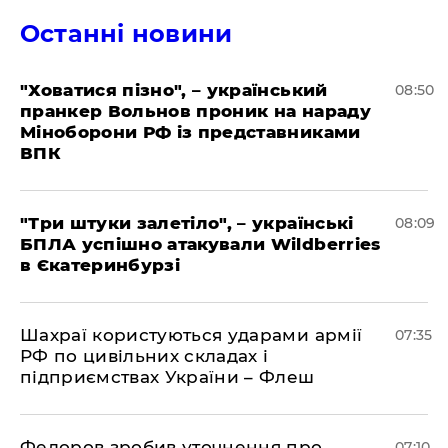
Останні новини
"Ховатися пізно", – український
08:50
пранкер Вольнов проник на нараду
Міноборони РФ із представниками
ВПК
"Три штуки залетіло", – українські
08:09
БПЛА успішно атакували Wildberries
в Єкатеринбурзі
Шахраї користуються ударами армії
07:35
РФ по цивільних складах і
підприємствах України – Флеш
Федоров зробив уточнення про
07:10