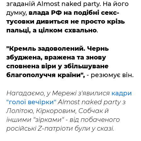
згаданій Almost naked party. На його
думку,
влада РФ на подібні секс-
тусовки дивиться не просто крізь
пальці, а цілком схвально
.
"Кремль задоволений. Чернь
збуджена, вражена та знову
сповнена віри у збільшуване
благополуччя країни",
- резюмує він.
Нагадаємо, у Мережі з'явилися
кадри
"голої вечірки"
Almost naked party з
Лолітою, Кіркоровим, Собчак й
іншими "зірками" - від побаченого
російські Z-патріоти були у сказі.