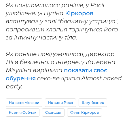
Як повідомлялося раніше, у Росії
улюбленець Путіна
Кіркоров
влаштував у залі "блакитну устрицю",
попросивши хлопця торкнутися його
за інтимну частину тіла.
Як раніше повідомлялося, директор
Ліги безпечного Інтернету Катерина
Мізуліна вирішила
показати своє
обурення
секс-вечіркою Almost naked
party.
Новини Москви
Новини Росії
Шоу-бізнес
Ксенія Собчак
Скандал
Філіп Кіркоров