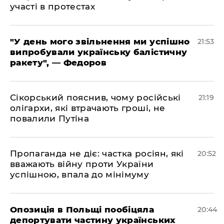
участі в протестах
​"У день мого звільнення ми успішно
21:53
випробували українську балістичну
ракету", — Федоров
​Сікорський пояснив, чому російські
21:19
олігархи, які втрачають гроші, не
повалили Путіна
​Пропаганда не діє: частка росіян, які
20:52
вважають війну проти України
успішною, впала до мінімуму
​Опозиція в Польщі пообіцяла
20:44
депортувати частину українських