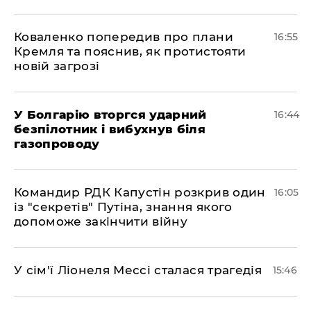
Коваленко попередив про плани
16:55
Кремля та пояснив, як протистояти
новій загрозі
У Болгарію вторгся ударний
16:44
безпілотник і вибухнув біля
газопроводу
Командир РДК Капустін розкрив один
16:05
із "секретів" Путіна, знання якого
допоможе закінчити війну
У сім'ї Ліонеля Мессі сталася трагедія
15:46