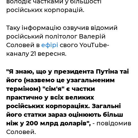
володіє частками у більшості
російських корпорацій.
Таку інформацію озвучив відомий
російський політолог Валерій
Соловей в
ефірі
свого YouTube-
каналу 21 вересня.
"Я знаю, що у президента Путіна таі
його (назвемо це узагальненим
терміном) "сім'я" є частки
практично у всіх великих
російських корпораціях. Загальні
його статки зараз оцінюють більш
ніж у 200 млрд доларів",
- повідомив
Соловей.