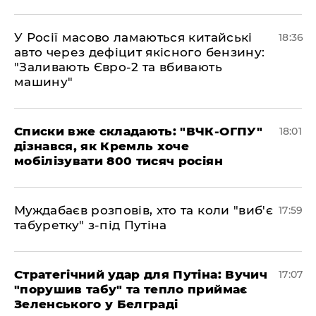
У Росії масово ламаються китайські
18:36
авто через дефіцит якісного бензину:
"Заливають Євро-2 та вбивають
машину"
Списки вже складають: "ВЧК-ОГПУ"
18:01
дізнався, як Кремль хоче
мобілізувати 800 тисяч росіян
Муждабаєв розповів, хто та коли "виб'є
17:59
табуретку" з-під Путіна
Стратегічний удар для Путіна: Вучич
17:07
"порушив табу" та тепло приймає
Зеленського у Белграді