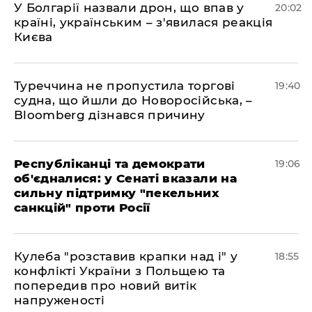
У Болгарії назвали дрон, що впав у
20:02
країні, українським – з'явилася реакція
Києва
Туреччина не пропустила торгові
19:40
судна, що йшли до Новоросійська, –
Bloomberg дізнався причину
Республіканці та демократи
19:06
об'єдналися: у Сенаті вказали на
сильну підтримку "пекельних
санкцій" проти Росії
Кулеба "розставив крапки над і" у
18:55
конфлікті України з Польщею та
попередив про новий витік
напруженості