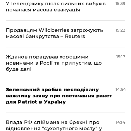
У Геленджику після сильних вибухів
15:39
почалася масова евакуація
Продавцям Wildberries загрожують
15:22
масові банкрутства – Reuters
Жданов порадував хорошими
15:17
новинами з Росії та припустив, що
буде далі
Зеленський зробив несподівану
14:54
важливу заяву про постачання ракет
для Patriot в Україну
Влада РФ спіймана на брехні про
14:14
відновлення "сухопутного мосту" у