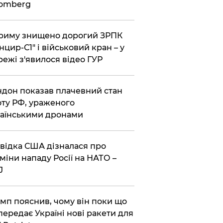
oomberg
риму знищено дорогий ЗРПК
нцир-С1" і військовий кран – у
ежі з'явилося відео ГУР
дон показав плачевний стан
ту РФ, ураженого
аїнськими дронами
відка США дізналася про
міни нападу Росії на НАТО –
J
мп пояснив, чому він поки що
передає Україні нові ракети для