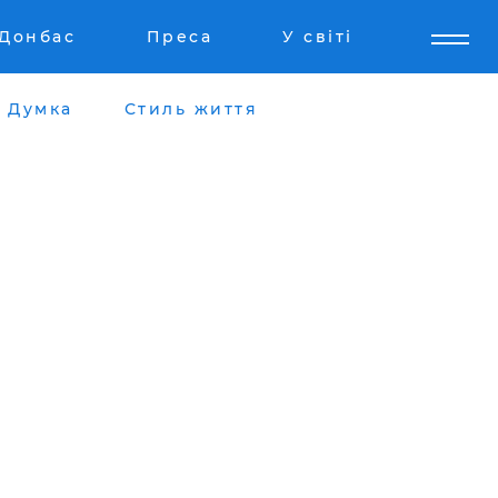
Донбас
Преса
У світі
Думка
Стиль життя