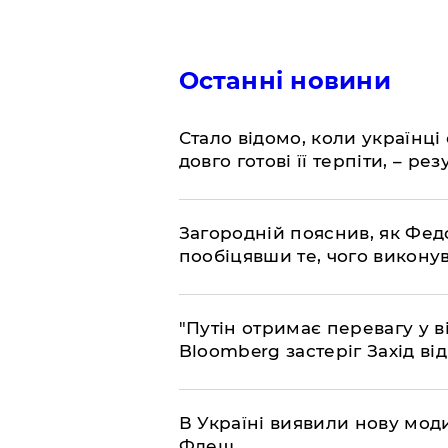
Останні новини
Стало відомо, коли українці
довго готові її терпіти, – р
Загородній пояснив, як Фед
пообіцявши те, чого викону
"Путін отримає перевагу у ві
Bloomberg застеріг Захід ві
В Україні виявили нову моди
Флеш