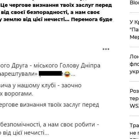
Bl
 Це чергове визнання твоїх заслуг перед
 від своєї безпорадності, а нам своє
 землю від цієї нечисті... Перемога буде
У К
"Па
Мер
Лон
фло
укр
Роз
тер
WS
Тра
не 