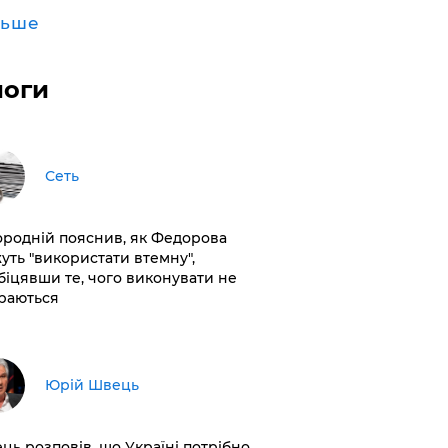
льше
логи
Сеть
ородній пояснив, як Федорова
уть "використати втемну",
біцявши те, чого виконувати не
раються
Юрій Швець
ць розповів, що Україні потрібно