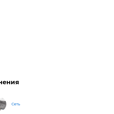
нения
Сеть