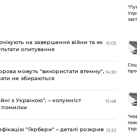
"Пут
Укр
зас
 очікують на завершення війни та як
15:03
езультати опитування
Соц
орова можуть "використати втемну",
про
14:30
вати не збираються
йні з Україною", – колумніст
13:48
д помилки
"Но
поя
Укр
фікацію "Гербери" – деталі розкрив
13:32