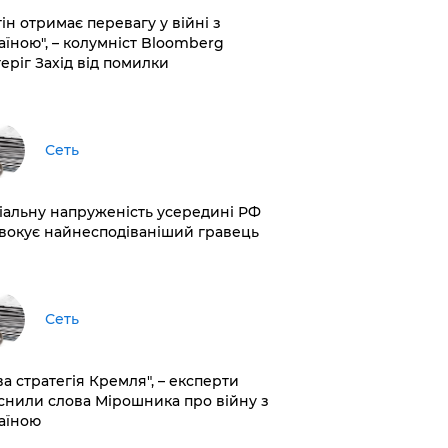
ін отримає перевагу у війні з
аїною", – колумніст Bloomberg
теріг Захід від помилки
Сеть
іальну напруженість усередині РФ
вокує найнесподіваніший гравець
Сеть
ва стратегія Кремля", – експерти
снили слова Мірошника про війну з
аїною