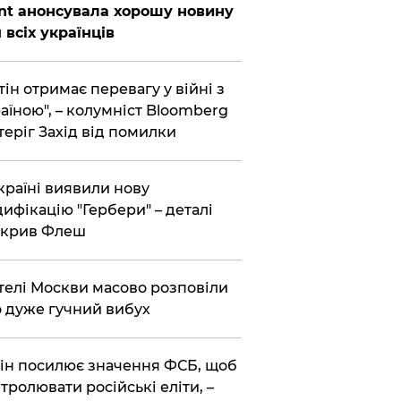
nt анонсувала хорошу новину
 всіх українців
тін отримає перевагу у війні з
аїною", – колумніст Bloomberg
теріг Захід від помилки
країні виявили нову
ифікацію "Гербери" – деталі
зкрив Флеш
елі Москви масово розповіли
 дуже гучний вибух
ін посилює значення ФСБ, щоб
тролювати російські еліти, –