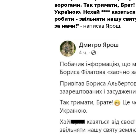
ворогами. Так тримати, Брат!
Україною. Нехай **** казяться
робити - звільняти нашу святу
за нами!
" - написав Ярош.