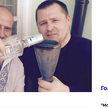
Го
"Мо