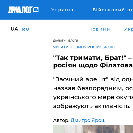
Україна
Військовий о
UA |
RU
Новини
Ук
ДІАЛОГ
БЛОГИ
ЧИТАТИ НОВИНУ РОСІЙСЬКОЮ
"Так тримати, Брат!"
росіян щодо Філатова
"Заочний арешт" від одн
назвав безпорадним, ос
українського мера окуп
зображують активність.
Автор:
Дмитро Ярош