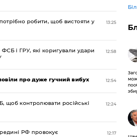
Бі
потрібно робити, щоб вистояти у
13:25
Б
 ФСБ і ГРУ, які коригували удари
12:58
У
Заг
мож
повіли про дуже гучний вибух
12:54
поо
зби
Б, щоб контролювати російські
12:24
ередині РФ провокує
12:17
Шве