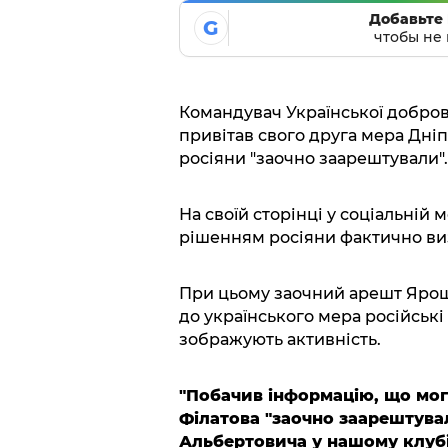
Добавьте 
G
чтобы не 
Командувач Української добров
привітав свого друга мера Дні
росіяни "заочно заарештували".
На своїй сторінці у соціальній
рішенням росіяни фактично виз
При цьому заочний арешт Ярош
до українського мера російські
зображують активність.
"Побачив інформацію, що мог
Філатова "заочно заарештува
Альбертовича у нашому клубі