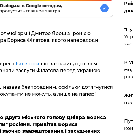
Poi
Dialog.ua в Google сегодня,
✓
для
пропустить главное завтра.
"Пу
ольчої армії Дмитро Ярош з іронією
Укр
пра Бориса Філатова, якого напередодні
зас
В У
 мережі
Facebook
він зазначив, що своїм
мод
нали заслуги Філатова перед Україною.
ро
 назвав безпорадним, оскільки дотягнутися
 окупанти не можуть, а лише на папері
Жит
про
о Друга міського голову Дніпра Бориса
Пут
ли" росіяни. Привітав Бориса
кон
 заочно заарештованих і засуджених