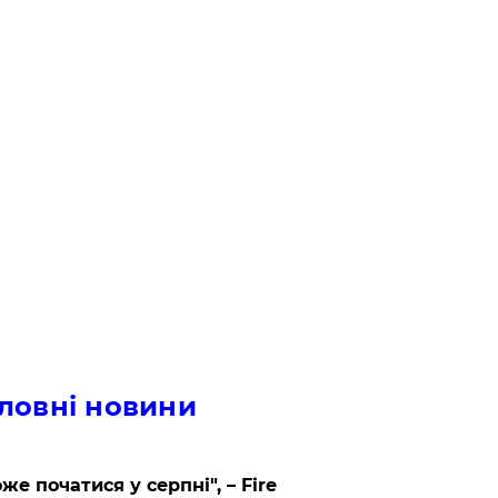
ловні новини
же початися у серпні", – Fire